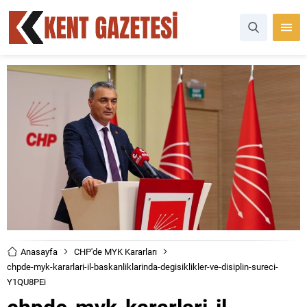
Anasayfa
CHP'de MYK Kararları
chpde-myk-kararlari-il-baskanliklarinda-degisiklikler-ve-disiplin-sureci-
Y1QU8PEi
chpde-myk-kararlari-il-