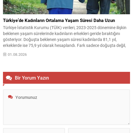
Türkiye’de Kadınların Ortalama Yaşam Süresi Daha Uzun
Türkiye İstatistik Kurumu (TÜİK) verileri, 2023-2025 dönemine ilişkin
beklenen yaşam sürelerinde kadınların erkekleri geride bıraktığını
gösteriyor. Doğuşta beklenen yaşam süresi kadınlarda 81,1 yıl,
erkeklerde ise 75,9 yıl olarak hesaplandı. Fark sadece doğuşta değil,
tüm yaş gruplarında kendini hissettiriyor. Örneğin 15 yaşındaki bir kız
01.08.2026
çocuğunun ortalama 67,3 yıl daha yaşaması beklenirken,...
Bir Yorum Yazın