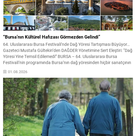
“Bursa’nın Kültürel Hafızası Görmezden Gelindi”
64. Uluslararası Bursa Festivali’nde Dağ Yöresi Tartışması Büyüyor…
Gazeteci Mustafa Gültekin’den DAĞDER Yönetimine Sert Eleştiri: “Dağ
Yöresi Yine Temsil Edilemedi” BURSA – 64. Uluslararası Bursa
Festivali’nin programında Bursa’nın dağ yöresinden hiçbir sanatçının
yer almaması, kentte kültürel temsil tartışmalarını yeniden gündeme
01.08.2026
taşıdı. Gazeteci Mustafa Gültekin, festival programına ilişkin yaptığı
değerlendirmede, Bursa’nın...