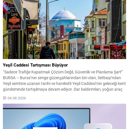
Yeşil Caddesi Tartışması Büyüyor
“Sadece Trafiğe Kapatmak Çözüm Değil, Güvenlik ve Planlama Şart”
BURSA – Bursa’nın simge güzergâhlarından biri olan, Setbaşı’ndan
Yeşil semtine uzanan tarihi ve hareketli Yeşil Caddesi’nin geleceği kent
gündeminde tartışılmaya devam ediyor. Dar kaldırımları, yoğun araç
trafiği ve yaya hareketliliğiyle uzun süredir eleştirilen cadde için
04.08.2026
gündeme gelen tek yön uygulaması veya...