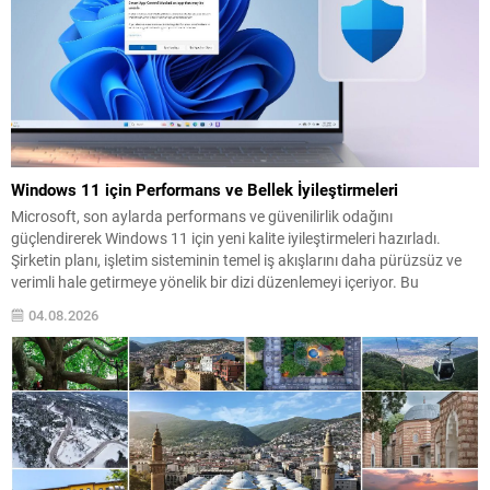
Windows 11 için Performans ve Bellek İyileştirmeleri
Microsoft, son aylarda performans ve güvenilirlik odağını
güçlendirerek Windows 11 için yeni kalite iyileştirmeleri hazırladı.
Şirketin planı, işletim sisteminin temel iş akışlarını daha pürüzsüz ve
verimli hale getirmeye yönelik bir dizi düzenlemeyi içeriyor. Bu
güncelleme paketi, özellikle bellek kullanımı ve Dosya Gezgini
04.08.2026
performansına yönelik optimizasyonlara yoğunlaşıyor. Amaç, arka
planda gereksiz...