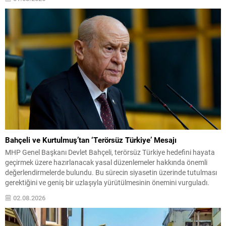
özellikle tanınmayan kişilerden alınan açık sütlerde dikkatli olunması
gerektiği belirtildi. Üretim yeri, hayvan sağlığı, saklama koşulları ve...
Bahçeli ve Kurtulmuş’tan ‘Terörsüz Türkiye’ Mesajı
MHP Genel Başkanı Devlet Bahçeli, terörsüz Türkiye hedefini hayata
geçirmek üzere hazırlanacak yasal düzenlemeler hakkında önemli
değerlendirmelerde bulundu. Bu sürecin siyasetin üzerinde tutulması
gerektiğini ve geniş bir uzlaşıyla yürütülmesinin önemini vurguladı.
Bahçeli, çerçeve yasanın milli bir mesele olarak ele alınması gerektiğini
02.08.2026
belirterek, demokratikleşme iradesiyle uyumlu biçimde bireysel
özgürlüklerin genişletilmesini ve...