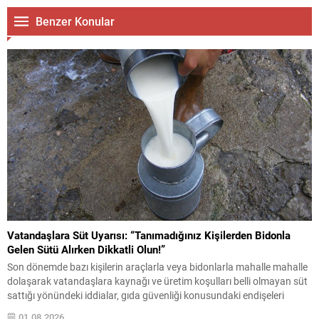
Benzer Konular
Vatandaşlara Süt Uyarısı: “Tanımadığınız Kişilerden Bidonla
Gelen Sütü Alırken Dikkatli Olun!”
Son dönemde bazı kişilerin araçlarla veya bidonlarla mahalle mahalle
dolaşarak vatandaşlara kaynağı ve üretim koşulları belli olmayan süt
sattığı yönündeki iddialar, gıda güvenliği konusundaki endişeleri
yeniden gündeme getirdi. Vatandaşlara önemli bir uyarı yapılarak,
01.08.2026