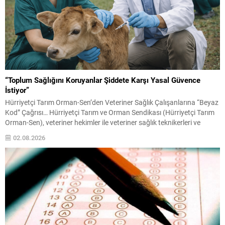
“Toplum Sağlığını Koruyanlar Şiddete Karşı Yasal Güvence
İstiyor”
Hürriyetçi Tarım Orman-Sen’den Veteriner Sağlık Çalışanlarına “Beyaz
Kod” Çağrısı… Hürriyetçi Tarım ve Orman Sendikası (Hürriyetçi Tarım
Orman-Sen), veteriner hekimler ile veteriner sağlık teknikerleri ve
teknisyenlerine yönelik artan şiddet olaylarına dikkat çekerek, sağlık
02.08.2026
çalışanlarına uygulanan “Beyaz Kod” sisteminin veteriner sağlık
çalışanlarını da kapsaması amacıyla kanun teklifi hazırladıklarını
açıkladı. Sendika, Çorum’da görev...