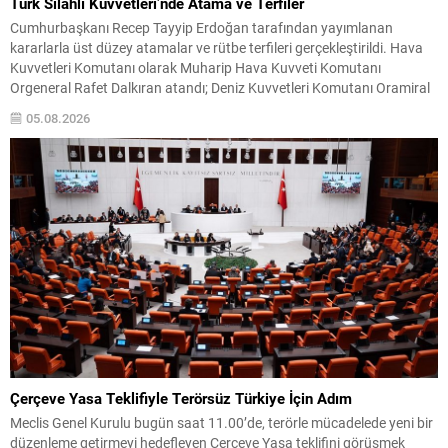
Türk Silahlı Kuvvetleri’nde Atama ve Terfiler
Cumhurbaşkanı Recep Tayyip Erdoğan tarafından yayımlanan
kararlarla üst düzey atamalar ve rütbe terfileri gerçekleştirildi. Hava
Kuvvetleri Komutanı olarak Muharip Hava Kuvveti Komutanı
Orgeneral Rafet Dalkıran atandı; Deniz Kuvvetleri Komutanı Oramiral
Ercüment Tatlıoğlu’nun görev süresi ise 30 Ağustos itibarıyla bir yıl
05.08.2026
daha uzatıldı. Aynı kararnameyle 30 Ağustos tarihinden geçerli olmak
üzere...
Çerçeve Yasa Teklifiyle Terörsüz Türkiye İçin Adım
Meclis Genel Kurulu bugün saat 11.00’de, terörle mücadelede yeni bir
düzenleme getirmeyi hedefleyen Çerçeve Yasa teklifini görüşmek