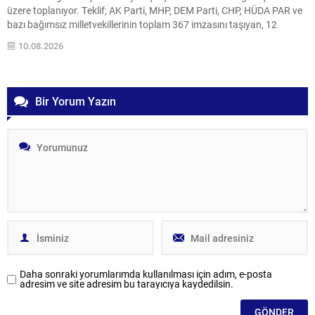
üzere toplanıyor. Teklif; AK Parti, MHP, DEM Parti, CHP, HÜDA PAR ve
bazı bağımsız milletvekillerinin toplam 367 imzasını taşıyan, 12
maddelik bir düzenlemeyi içeriyor. Teklifin kapsamı; PKK/KCK’nın
10.08.2026
örgüt yapısını kurma veya yönetme, örgüte...
Bir Yorum Yazın
Daha sonraki yorumlarımda kullanılması için adım, e-posta
adresim ve site adresim bu tarayıcıya kaydedilsin.