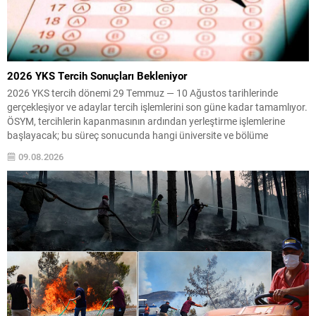
2026 YKS Tercih Sonuçları Bekleniyor
2026 YKS tercih dönemi 29 Temmuz — 10 Ağustos tarihlerinde
gerçekleşiyor ve adaylar tercih işlemlerini son güne kadar tamamlıyor.
ÖSYM, tercihlerin kapanmasının ardından yerleştirme işlemlerine
başlayacak; bu süreç sonucunda hangi üniversite ve bölüme
yerleşildiği belli olacak. ÖSYM henüz resmi bir sonuç açıklama tarihi
09.08.2026
duyurmadı; ancak geçmiş yıllardaki uygulamalara bakılarak tercih...