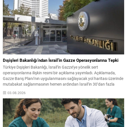
Dışişleri Bakanlığı’ndan İsrail’in Gazze Operasyonlarına Tepki
Türkiye Dışişleri Bakanlığı, İsrail’in Gazze’ye yönelik sert
operasyonlarına ilişkin resmi bir açıklama yayımladı. Açıklamada,
Gazze Barış Planı’nın uygulanmasını sağlayacak yol haritası üzerinde
mutabakat sağlanmasının hemen ardından İsrail’in 30’dan fazla
sivilin öldürülmesi ve sağlık tesislerine saldırılar gerçekleştirmesi
03.08.2026
kınandı. Bakanlık, bu eylemlerin Netanyahu hükümetinin Filistin
halkıyla gerçek bir barış iradesine sahip olmadığını...