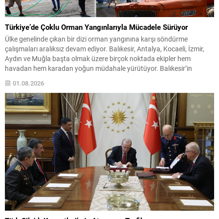
Türkiye’de Çoklu Orman Yangınlarıyla Mücadele Sürüyor
Ülke genelinde çıkan bir dizi orman yangınına karşı söndürme
çalışmaları aralıksız devam ediyor. Balıkesir, Antalya, Kocaeli, İzmir,
Aydın ve Muğla başta olmak üzere birçok noktada ekipler hem
havadan hem karadan yoğun müdahale yürütüyor. Balıkesir’in
Susurluk ilçesindeki Yıldız Mahallesi’nde başlayan yangın, ilk etapta
01.08.2026
22 saat içinde büyük ölçüde kontrol altına alınsa...