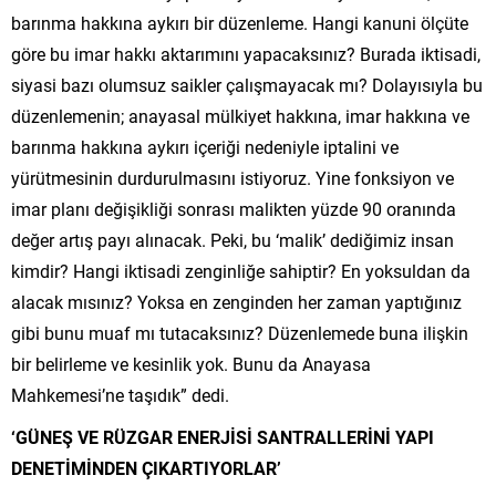
barınma hakkına aykırı bir düzenleme. Hangi kanuni ölçüte
göre bu imar hakkı aktarımını yapacaksınız? Burada iktisadi,
siyasi bazı olumsuz saikler çalışmayacak mı? Dolayısıyla bu
düzenlemenin; anayasal mülkiyet hakkına, imar hakkına ve
barınma hakkına aykırı içeriği nedeniyle iptalini ve
yürütmesinin durdurulmasını istiyoruz. Yine fonksiyon ve
imar planı değişikliği sonrası malikten yüzde 90 oranında
değer artış payı alınacak. Peki, bu ‘malik’ dediğimiz insan
kimdir? Hangi iktisadi zenginliğe sahiptir? En yoksuldan da
alacak mısınız? Yoksa en zenginden her zaman yaptığınız
gibi bunu muaf mı tutacaksınız? Düzenlemede buna ilişkin
bir belirleme ve kesinlik yok. Bunu da Anayasa
Mahkemesi’ne taşıdık” dedi.
‘GÜNEŞ VE RÜZGAR ENERJİSİ SANTRALLERİNİ YAPI
DENETİMİNDEN ÇIKARTIYORLAR’