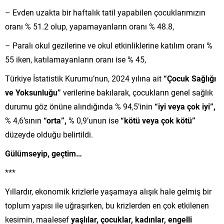
– Evden uzakta bir haftalık tatil yapabilen çocuklarımızın
oranı % 51.2 olup, yapamayanların oranı % 48.8,
– Paralı okul gezilerine ve okul etkinliklerine katılım oranı %
55 iken, katılamayanların oranı ise % 45,
Türkiye İstatistik Kurumu’nun, 2024 yılına ait
“Çocuk Sağlığı
ve Yoksunluğu”
verilerine bakılarak, çocukların genel sağlık
durumu göz önüne alındığında % 94,5’inin
“iyi veya çok iyi”,
% 4,6’sının
“orta”,
% 0,9’unun ise
“kötü veya çok kötü”
düzeyde olduğu belirtildi.
Gülümseyip, geçtim…
***
Yıllardır, ekonomik krizlerle yaşamaya alışık hale gelmiş bir
toplum yapısı ile uğraşırken, bu krizlerden en çok etkilenen
kesimin, maalesef
yaşlılar, çocuklar, kadınlar, engelli