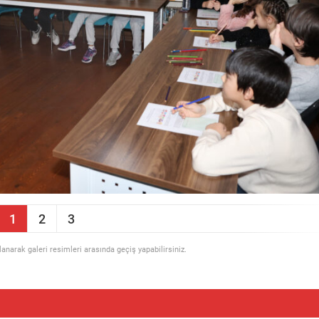
1
2
3
llanarak galeri resimleri arasında geçiş yapabilirsiniz.