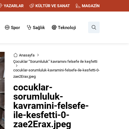
YAZARLAR
KÜLTÜR VE SANAT
MAGAZİN
Spor
Sağlık
Teknoloji
Anasayfa
Çocuklar “Sorumluluk” kavramını felsefe ile keşfetti
cocuklar-sorumluluk-kavramini-felsefe-ile-kesfetti-0-
zae2Erax.jpeg
cocuklar-
sorumluluk-
kavramini-felsefe-
ile-kesfetti-0-
zae2Erax.jpeg