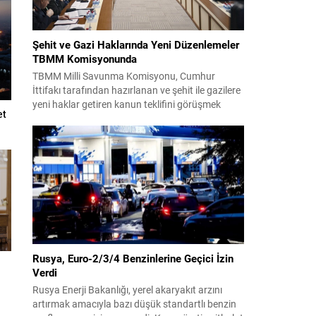
Şehit ve Gazi Haklarında Yeni Düzenlemeler
TBMM Komisyonunda
TBMM Milli Savunma Komisyonu, Cumhur
İttifakı tarafından hazırlanan ve şehit ile gazilere
yeni haklar getiren kanun teklifini görüşmek
et
üzere toplandı. Görüşmelerin sonunda teklif
komisyonda kabul edildi ve bir dizi düzenleme
benimsendi. Teklif kapsamında, vazife
malullerinden hayatını kaybedenlerin anne ve
babalarına bağlanacak aylık tutarının, net asgari
ücretin altında olmayacağı hükme bağlanıyor....
Rusya, Euro-2/3/4 Benzinlerine Geçici İzin
Verdi
Rusya Enerji Bakanlığı, yerel akaryakıt arzını
artırmak amacıyla bazı düşük standartlı benzin