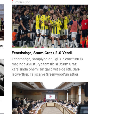
Tümünü Gör
nı
Fenerbahçe, Sturm Graz’ı 2-0 Yendi
Fenerbahçe, Şampiyonlar Ligi 3. eleme turu ilk
maçında Avusturya temsilcisi Sturm Graz
karşısında önemli bir galibiyet elde etti. Sarı-
lacivertliler, Talisca ve Greenwood’un attığı
gollerle sahadan 2-0 üstün ayrıldı ve rövanş
öncesi avantaj sağladı. Karşılaşma sonrası
takım yönetimi mücadeleyi değerlendirdi ve
gelecek planlarına dair bilgi verdi. Futboldan
sorumlu yönetici Cihan Kamer,...
e