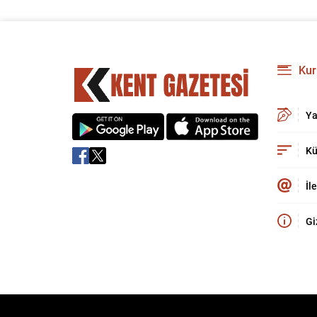
Kur
Ya
Kü
İl
Gi