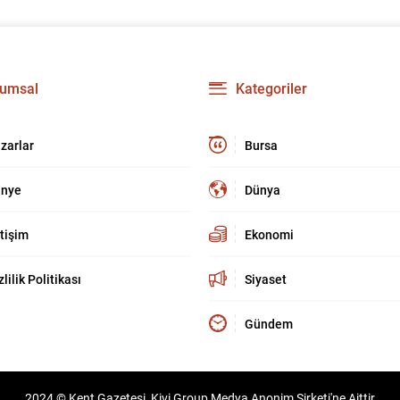
umsal
Kategoriler
zarlar
Bursa
nye
Dünya
etişim
Ekonomi
zlilik Politikası
Siyaset
Gündem
2024 © Kent Gazetesi, Kivi Group Medya Anonim Şirketi'ne Aittir