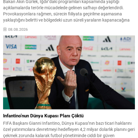
Bakan Akın Gürlek, Iğdır’daki programları kapsamında yaptığı
açıklamalarda terörle mücadelede gelinen safhayı değerlendirdi.
Provokasyonlara rağmen, sürecin fiiliyata geçirilme aşamasına
yaklaştığını belirtti ve bölgedeki uzun süreli yaraların kapanacağına
dair umutlu mesajlar verdi. Gürlek, “Bölge insanımızın 40 yılı aşkın
08.08.2026
süredir kanayan yarası olan bu tehlikeden, devletimizin kalkınması ve
huzuru için kurtulma vaktine...
Infantino’nun Dünya Kupası Planı Çöktü
FIFA Başkanı Gianni Infantino, Dünya Kupası’nın bazı ticari haklarını
özel yatırımcılara devretmeyi hedefleyen 4,2 milyar dolarlık planını geri
çekmek zorunda kalarak futbol yönetiminde ciddi bir güven