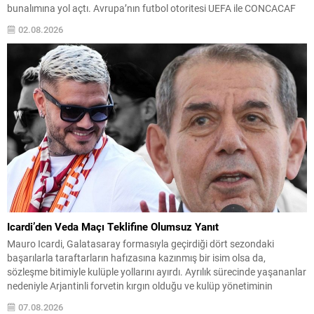
bunalımına yol açtı. Avrupa’nın futbol otoritesi UEFA ile CONCACAF
gibi konfederasyonlar, Infantino’ya karşı güvenlerini kamuoyuna
02.08.2026
açıkladı ve sürecin şeffaflıktan uzak biçimde yürütüldüğünü ileri
sürdü....
Icardi’den Veda Maçı Teklifine Olumsuz Yanıt
Mauro Icardi, Galatasaray formasıyla geçirdiği dört sezondaki
başarılarla taraftarların hafızasına kazınmış bir isim olsa da,
sözleşme bitimiyle kulüple yollarını ayırdı. Ayrılık sürecinde yaşananlar
nedeniyle Arjantinli forvetin kırgın olduğu ve kulüp yönetiminin
teklifine mesafeli yaklaştığı iddia ediliyor. Başkan Dursun Özbek’in
07.08.2026
Icardi’ye yönelttiği veda maçı daveti gündeme geldi; ancak haberlere