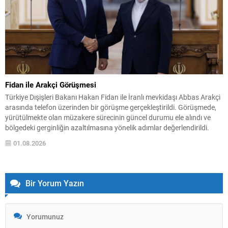
Fidan ile Arakçi Görüşmesi
Türkiye Dışişleri Bakanı Hakan Fidan ile İranlı mevkidaşı Abbas Arakçi
arasında telefon üzerinden bir görüşme gerçekleştirildi. Görüşmede,
yürütülmekte olan müzakere sürecinin güncel durumu ele alındı ve
bölgedeki gerginliğin azaltılmasına yönelik adımlar değerlendirildi.
Fidan, Türkiye’nin çatışmaların sona ermesi ve kalıcı barışın
01.08.2026
sağlanması için aktif bir rol oynamaya devam edeceğini vurguladı.
Bu...
Bir Yorum Yazın