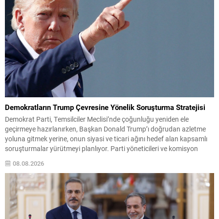
Demokratların Trump Çevresine Yönelik Soruşturma Stratejisi
Demokrat Parti, Temsilciler Meclisi’nde çoğunluğu yeniden ele
geçirmeye hazırlanırken, Başkan Donald Trump’ı doğrudan azletme
yoluna gitmek yerine, onun siyasi ve ticari ağını hedef alan kapsamlı
soruşturmalar yürütmeyi planlıyor. Parti yöneticileri ve komisyon
danışmanları, şirketler, yükleniciler ve finans kuruluşları üzerinden
08.08.2026
belge ve tanıklık toplama yöntemlerini değerlendiriyor. Demokratlar,
Beyaz Saray’la doğrudan çatışmaya...