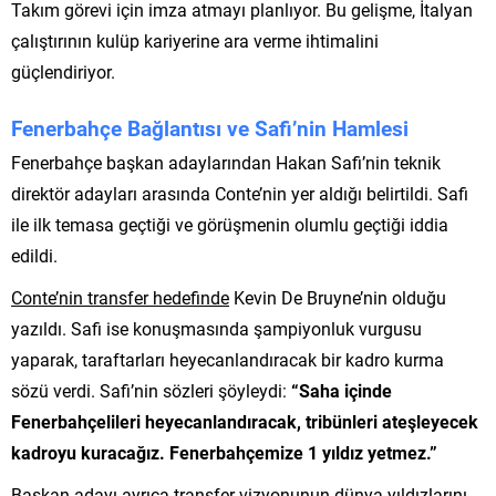
Takım görevi için imza atmayı planlıyor. Bu gelişme, İtalyan
çalıştırının kulüp kariyerine ara verme ihtimalini
güçlendiriyor.
Fenerbahçe Bağlantısı ve Safi’nin Hamlesi
Fenerbahçe başkan adaylarından Hakan Safi’nin teknik
direktör adayları arasında Conte’nin yer aldığı belirtildi. Safi
ile ilk temasa geçtiği ve görüşmenin olumlu geçtiği iddia
edildi.
Conte’nin transfer hedefinde
Kevin De Bruyne’nin olduğu
yazıldı. Safi ise konuşmasında şampiyonluk vurgusu
yaparak, taraftarları heyecanlandıracak bir kadro kurma
sözü verdi. Safi’nin sözleri şöyleydi:
“Saha içinde
Fenerbahçelileri heyecanlandıracak, tribünleri ateşleyecek
kadroyu kuracağız. Fenerbahçemize 1 yıldız yetmez.”
Başkan adayı ayrıca transfer vizyonunun dünya yıldızlarını