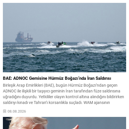
göre futbolcu...
BAE: ADNOC Gemisine Hürmüz Boğazı’nda İran Saldırısı
Birleşik Arap Emirlikleri (BAE), bugün Hürmüz Boğazı’ndan geçen
ADNOC ile ilişkili bir taşıyıcı geminin İran tarafından füze saldırısına
uğradığını duyurdu. Yetkililer olayın kontrol altına alındığını bildirirken
saldırıyı kınadı ve Tahran’ı korsanlıkla suçladı. WAM ajansının
aktardığı ilk açıklamada, ADNOC’a ait bir geminin sabah saatlerinde
08.08.2026
hedef alındığı belirtildi; ilerleyen dakikalarda ise BAE...