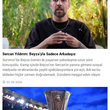
Sercan Yıldırım: Beyza’yla Sadece Arkadaşız
Survivor’da Beyza Gemici ile yaşanan yakınlaşma uzun süre
konuşuldu. Kamp içinde Beyza’nın Sercan’ın yanına gitmesi sosyal
medyada ve ekranlarda çeşitli spekülasyonlara yol açtı; ikili ise bu
iddiaları hiçbir zaman doğrulamadı. Gündemi meşgul eden olayın
ardından Sercan, suskunluğunu bozdu ve yaşananları kendi ağzından
02.08.2026
anlattı. Konunun çarpıtıldığını, bunun kendisini rahatsız ettiğini ve...