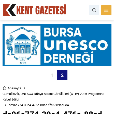
1
2
Anasayfa
Cumalıkızık, UNESCO Dünya Mirası Gönüllüleri (WHV) 2026 Programına
Kabul Edildi
dc96e774-39e4-476e-88ad-ffc6589ad0c4