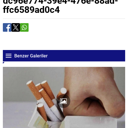
dc96e774-39e4-476e-88ad-
ffc6589ad0c4
Benzer Galeriler