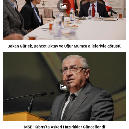
Bakan Gürlek, Behçet Oktay ve Uğur Mumcu aileleriyle görüştü
MSB: Kıbrıs’ta Askeri Hazırlıklar Güncellendi