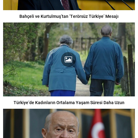
Bahçeli ve Kurtulmuş’tan ‘Terörsüz Türkiye’ Mesajı
Türkiye’de Kadınların Ortalama Yaşam Süresi Daha Uzun