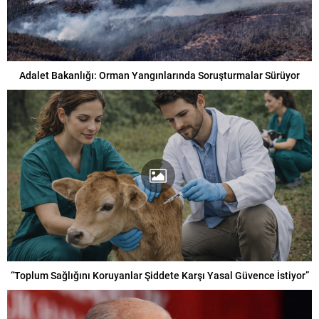
Adalet Bakanlığı: Orman Yangınlarında Soruşturmalar Sürüyor
“Toplum Sağlığını Koruyanlar Şiddete Karşı Yasal Güvence İstiyor”