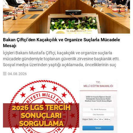
Bakan Çiftçi’den Kaçakçılık ve Organize Suçlarla Mücadele
Mesajı
İçişleri Bakanı Mustafa Çiftçi, kaçakçılık ve organize suçlarla
mücadele gündemiyle toplanan güvenlik zirvesine başkanlık etti.
Sosyal medya üzerinden yaptığı açıklamada, önceliklerinin suç
örgütlerini yapılaşma aşamasında tespit etmek olduğunu belirtti.
04.08.2026
Bakan Çiftçi, amaçlarının insan ve finans kaynaklarını kurutarak, suç
gelirlerini hukuki çerçevede devlet denetimine almak olduğunu
vurguladı. “Hiçbir suç yapılanmasına alan...