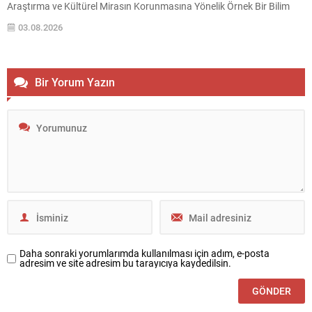
Araştırma ve Kültürel Mirasın Korunmasına Yönelik Örnek Bir Bilim
Kampına Ev Sahipliği Yapıyor UNESCO Dünya Miras Listesi’nde yer
03.08.2026
alan “Bursa ve Cumalıkızık: Osmanlı İmparatorluğu’nun Doğuşu”
Dünya Miras Alanı, bu yıl...
Bir Yorum Yazın
Daha sonraki yorumlarımda kullanılması için adım, e-posta
adresim ve site adresim bu tarayıcıya kaydedilsin.