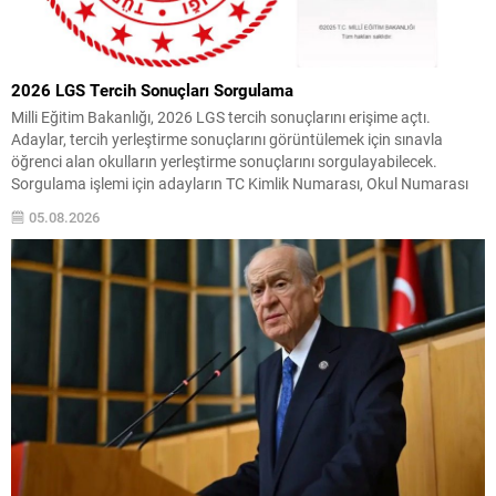
2026 LGS Tercih Sonuçları Sorgulama
Milli Eğitim Bakanlığı, 2026 LGS tercih sonuçlarını erişime açtı.
Adaylar, tercih yerleştirme sonuçlarını görüntülemek için sınavla
öğrenci alan okulların yerleştirme sonuçlarını sorgulayabilecek.
Sorgulama işlemi için adayların TC Kimlik Numarası, Okul Numarası
ve Doğum Tarihi (Gün, Ay, Yıl) bilgilerini ilgili ekrana girerek
05.08.2026
sonuçlarına ulaşmaları yeterlidir. Yerleştirme ve Kontenjanlar LGS
yerleştirme sonuçlarının...