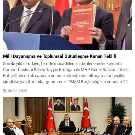
Milli Dayanışma ve Toplumsal Bütünleşme Kanun Teklifi
Son iki yılda Türkiye, terörle mücadelede ciddi ilerlemeler kaydetti.
Cumhurbaşkanı Recep Tayyip Erdoğan ile MHP Genel Başkanı Devlet
Bahçeli’nin ortak çabaları sonucu süreçte önemli aşamalar geçildi;
şimdi ise yasal adımlar gündemde. TBMM Başkanlığı’na sunulan 12
maddelik çerçeve yasa, adı “Milli Dayanışma ve Toplumsal
06.08.2026
Bütünleşmenin Güçlendirilmesine Dair Kanun Teklifi” olarak
değiştirilen...