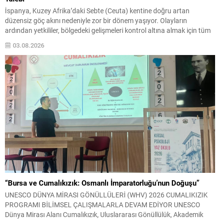
İspanya, Kuzey Afrika’daki Sebte (Ceuta) kentine doğru artan
düzensiz göç akını nedeniyle zor bir dönem yaşıyor. Olayların
ardından yetkililer, bölgedeki gelişmeleri kontrol altına almak için tüm
imkanları seferber ettiklerini bildirdi. İçişleri Bakanı Albares, konuyla
03.08.2026
ilgili değerlendirmesinde, yarın yapılacak toplantıda Avrupa Birliği
ülkelerinden dayanışma isteyeceklerini belirtti. Albares, ayrıca krizin
başında Fas...
“Bursa ve Cumalıkızık: Osmanlı İmparatorluğu’nun Doğuşu”
UNESCO DÜNYA MİRASI GÖNÜLLÜLERİ (WHV) 2026 CUMALIKIZIK
PROGRAMI BİLİMSEL ÇALIŞMALARLA DEVAM EDİYOR UNESCO
Dünya Mirası Alanı Cumalıkızık, Uluslararası Gönüllülük, Akademik