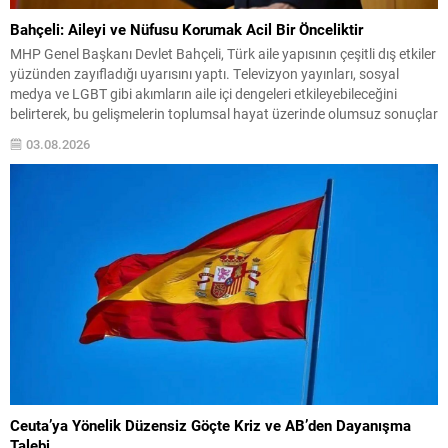
Bahçeli: Aileyi ve Nüfusu Korumak Acil Bir Önceliktir
MHP Genel Başkanı Devlet Bahçeli, Türk aile yapısının çeşitli dış etkiler
yüzünden zayıfladığı uyarısını yaptı. Televizyon yayınları, sosyal
medya ve LGBT gibi akımların aile içi dengeleri etkileyebileceğini
belirterek, bu gelişmelerin toplumsal hayat üzerinde olumsuz sonuçlar
doğurabileceğini ifade etti. Bahçeli, ailenin bir milletin varlığını
03.08.2026
sürdüren en temel kurumu olduğunu vurguladı. Ailenin...
Ceuta’ya Yönelik Düzensiz Göçte Kriz ve AB’den Dayanışma
Talebi