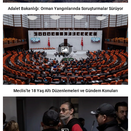
Adalet Bakanlığı: Orman Yangınlarında Soruşturmalar Sürüyor
Meclis’te 18 Yaş Altı Düzenlemeleri ve Gündem Konuları