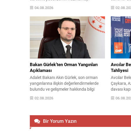
amaçlıyor. Teklifin yasalaşması halinde,
sözlerinin 
04.08.2026
02.08.20
silahların geri dönmeyecek şekilde
arayışlarıyl
bırakılması ve terörün sona erdirilmesi
geldi. Saba
hedefleniyor. Öneri, genel af mahiyetinde
göre; Başkan
değil; ayrıca terör örgütü liderine özel bir
isimlerden 
statü tanımıyor. Düzenlemeden
forvet için
yararlanmak isteyenler için başvuru
görüşmeler
süresi 6 ay olarak öngörülmüş...
bedelinin 30
Bakan Gürlek’ten Orman Yangınları
Avcılar Be
Açıklaması
Tahliyesi
Adalet Bakanı Akın Gürlek, son orman
Avcılar Be
yangınlarına ilişkin değerlendirmelerde
Çaykara, A
bulundu ve gelişmeler hakkında bilgi
davası kap
verdi. Yapılan açıklamada yangınlarla
süreçten so
02.08.2026
06.08.20
mücadele sürecinin sürdüğü ve gerekli
Çaykara’nı
adımların atıldığı vurgulandı. Bakan
tarafında
Gürlek, hem müdahale
bildirildi. 
koordinasyonunun hem de zarar gören
ve ayrıntıla
Bir Yorum Yazın
bölgelere yönelik destek programlarının
paylaşılacağ
öncelikli olduğuna dikkat çekti. Konuyla
Çaykara, s