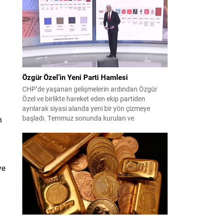
çıktısı, üç ülkenin imza attığı Mekke Ortak
Savunma Anlaşması oldu. Anlaşma; ortak
güvenlik yaklaşımıyla bölgesel barış, istikrar...
Özgür Özel’in Yeni Parti Hamlesi
CHP’de yaşanan gelişmelerin ardından Özgür
Özel ve birlikte hareket eden ekip partiden
ayrılarak siyasi alanda yeni bir yön çizmeye
başladı. Temmuz sonunda kurulan ve
n
kamuoyunda “Yeni Parti” olarak anılan oluşum,
kısa sürede muhalif medyanın gündemine girdi.
Kuruluşun hemen ardından bazı anket sonuçları
kamuoyuna yansıyınca, partinin tabanda karşılık
bulduğu iddiaları gündemi...
ye