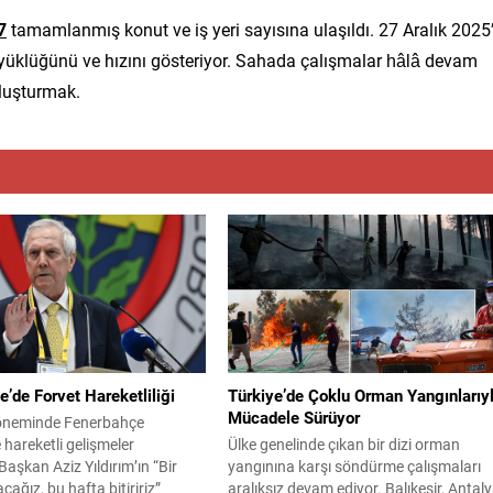
7
tamamlanmış konut ve iş yeri sayısına ulaşıldı. 27 Aralık 2025’
yüklüğünü ve hızını gösteriyor. Sahada çalışmalar hâlâ devam
oluşturmak.
’de Forvet Hareketliliği
Türkiye’de Çoklu Orman Yangınlarıy
Mücadele Sürüyor
öneminde Fenerbahçe
hareketli gelişmeler
Ülke genelinde çıkan bir dizi orman
Başkan Aziz Yıldırım’ın “Bir
yangınına karşı söndürme çalışmaları
cağız, bu hafta bitiririz”
aralıksız devam ediyor. Balıkesir, Antaly