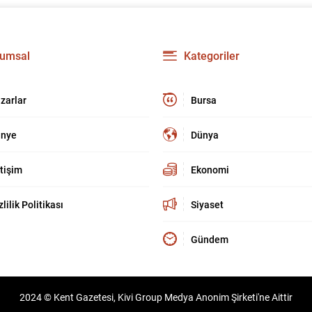
umsal
Kategoriler
zarlar
Bursa
nye
Dünya
etişim
Ekonomi
zlilik Politikası
Siyaset
Gündem
2024 © Kent Gazetesi, Kivi Group Medya Anonim Şirketi'ne Aittir