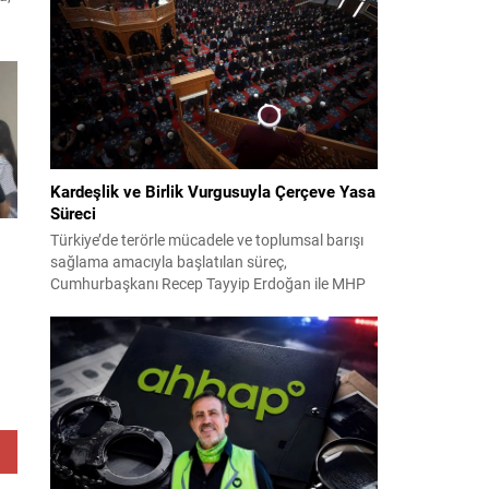
2024 yerel seçimleri ve 4-5 Kasım 2023’teki CHP
38. Olağan Kurultayı sürecine ilişkin iddiaları
m
kapsıyor. Daha önce Antalya ve İstanbul...
e
eki
k
Kardeşlik ve Birlik Vurgusuyla Çerçeve Yasa
Süreci
Türkiye’de terörle mücadele ve toplumsal barışı
sağlama amacıyla başlatılan süreç,
Cumhurbaşkanı Recep Tayyip Erdoğan ile MHP
Lideri Devlet Bahçeli’nin ortak girişimleriyle yeni
bir döneme girdi. Yaklaşık iki yıldır devam eden
çalışmaların ardından şimdi sürecin yasal zemini,
.
12 maddelik bir çerçeve yasa ile şekillendiriliyor.
Bugün komisyonda görüşülecek olan bu yasa
taslağı,...