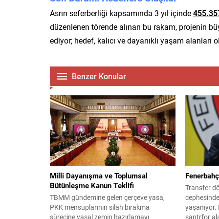
Asrın seferberliği kapsamında 3 yıl içinde
455.35
düzenlenen törende alınan bu rakam, projenin bü
ediyor; hedef, kalıcı ve dayanıklı yaşam alanları 
Benzer Konular
Milli Dayanışma ve Toplumsal
Fenerbahçe
Bütünleşme Kanun Teklifi
Transfer d
TBMM gündemine gelen çerçeve yasa,
cephesinde 
PKK mensuplarının silah bırakma
yaşanıyor. 
sürecine yasal zemin hazırlamayı
santrfor ala