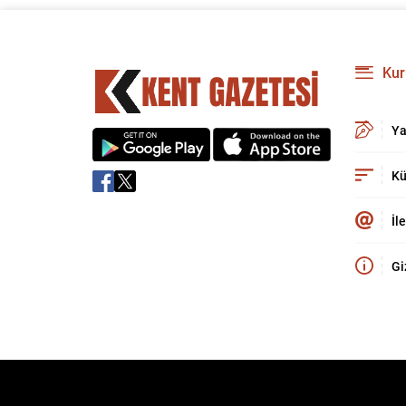
Kur
Ya
Kü
İl
Gi