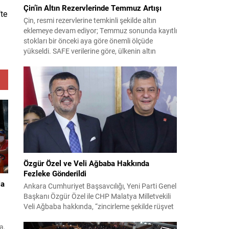
Çin’in Altın Rezervlerinde Temmuz Artışı
te
Çin, resmi rezervlerine temkinli şekilde altın
eklemeye devam ediyor; Temmuz sonunda kayıtlı
stokları bir önceki aya göre önemli ölçüde
yükseldi. SAFE verilerine göre, ülkenin altın
rezervleri Temmuz’da 640 bin ons artış
göstererek 76.080.000 ons seviyesine ulaştı. Bu
artış, Çin’in aylık alımlarında yıl içinde dikkat
çeken bir yükselişi temsil ediyor. Temmuz...
Özgür Özel ve Veli Ağbaba Hakkında
Fezleke Gönderildi
la
Ankara Cumhuriyet Başsavcılığı, Yeni Parti Genel
Başkanı Özgür Özel ile CHP Malatya Milletvekili
Veli Ağbaba hakkında, “zincirleme şekilde rüşvet
almak” suçlamasıyla düzenlenen fezlekeleri
Adalet Bakanlığı’na sevk etti. Fezlekeler, 31 Mart
a,