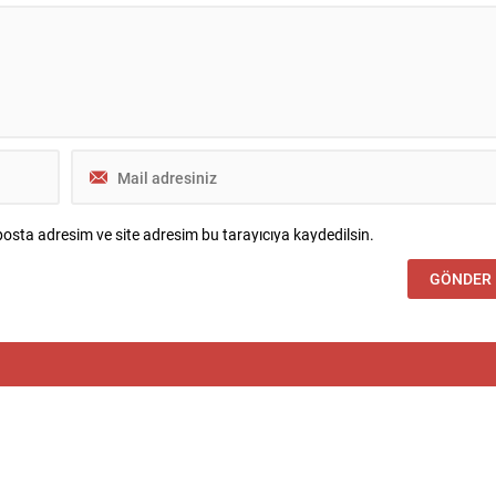
utuklu bulunan isimlerden...
Ziya Gültekin arasında geçen...
osta adresim ve site adresim bu tarayıcıya kaydedilsin.