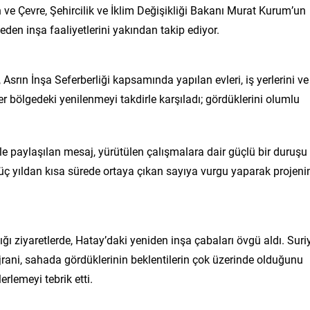
e Çevre, Şehircilik ve İklim Değişikliği Bakanı Murat Kurum’un
den inşa faaliyetlerini yakından takip ediyor.
 Asrın İnşa Seferberliği kapsamında yapılan evleri, iş yerlerini ve
er bölgedeki yenilenmeyi takdirle karşıladı; gördüklerini olumlu
le paylaşılan mesaj, yürütülen çalışmalara dair güçlü bir duruşu
 üç yıldan kısa sürede ortaya çıkan sayıya vurgu yaparak projeni
ığı ziyaretlerde, Hatay’daki yeniden inşa çabaları övgü aldı. Suri
ni, sahada gördüklerinin beklentilerin çok üzerinde olduğunu
erlemeyi tebrik etti.