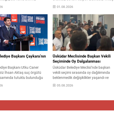
ardından kulübün golcü
Kocaeli, İzmir, Aydın ve Muğla başta
26
01.08.2026
e ilgili yeni isimler gündeme
olmak üzere birçok noktada ekipler he
h gazetesinin aktardığı bilgiye
havadan hem karadan yoğun müdahal
 Yıldırım’ın işaret ettiği
yürütüyor. Balıkesir’in Susurluk ilçesind
biri Serhou Guirassy. Gineli
Yıldız Mahallesi’nde başlayan yangın, il
 Borussia Dortmund ile
etapta 22 saat içinde büyük ölçüde
in sürdüğü, bonservis
kontrol altına alınsa...
...
lediye Başkanı Çaykara’nın
Üsküdar Meclisinde Başkan Vekili
Seçiminde Oy Dalgalanması
lediye Başkanı Utku Caner
Üsküdar Belediye Meclisi’nde başkan
ziz İhsan Aktaş suç örgütü
vekili seçimi sırasında oy dağılımında
samında tutuklu bulunduğu
beklenmedik değişiklikler yaşandı ve
nra tahliye edildi. Kararın,
meclis oturumunda gergin anlar oluştu
26
05.08.2026
n avukatı Tuğçe Duygu Köksal
Soruşturma kapsamında görevden
n kamuoyuna duyurulduğu
uzaklaştırılan Sinem Dedetaş’ın yerine
Gelişmeyle ilgili resmi açıklama
seçilecek isim için yapılan oylamalarda
rın ilerleyen saatlerde
parti içi dengeler gündemin merkezine
ı belirtiliyor. Olayın kısa özeti
oturdu. CHP’nin adayı Sibel Tan
oruşturma ve yargılama
Çetinkaya ile AK Parti’nin adayı Dündar