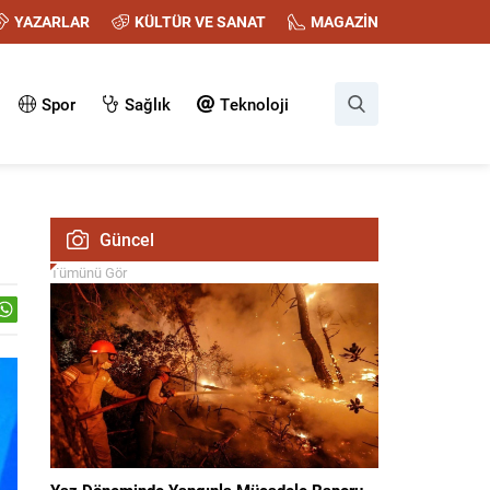
YAZARLAR
KÜLTÜR VE SANAT
MAGAZİN
Spor
Sağlık
Teknoloji
Güncel
Tümünü Gör
Yaz Döneminde Yangınla Mücadele Raporu