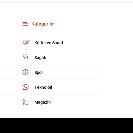
güçlendirmeyi amaçlıyor. AK Parti Genel
Başkanvekili Efkan Ala, teklifin 360’a yakın
milletvekilinin imzasıyla TBMM Başkanlığı’na
verildiğini belirterek, hem siyasi hem de
Kategoriler
toplumsal düzeyde önemli bir destek
bulunduğunu...
Kültür ve Sanat
Sağlık
Spor
Teknoloji
Magazin