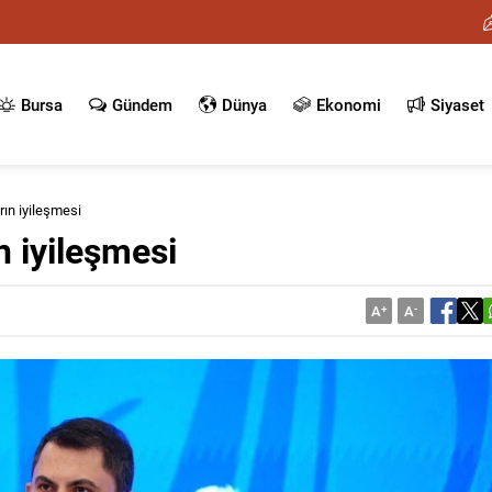
Bursa
Gündem
Dünya
Ekonomi
Siyaset
ın iyileşmesi
 iyileşmesi
A
+
A
-