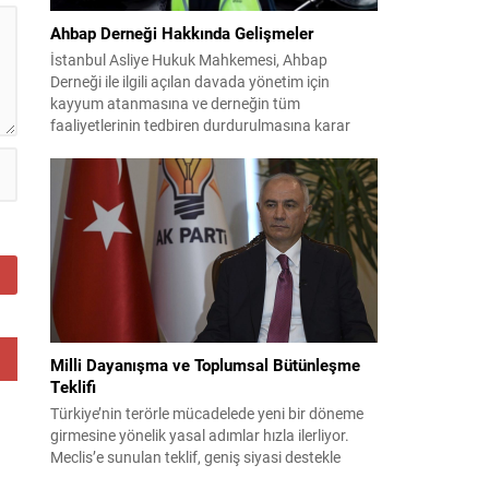
Ahbap Derneği Hakkında Gelişmeler
İstanbul Asliye Hukuk Mahkemesi, Ahbap
Derneği ile ilgili açılan davada yönetim için
kayyum atanmasına ve derneğin tüm
faaliyetlerinin tedbiren durdurulmasına karar
verdi. Daha önce mali denetim amaçlı kayyum
kararı verilmiş olup son adım doğrudan yönetime
ilişkin bir tedbir niteliği taşıyor. İstanbul Emniyet
Müdürlüğü Mali Suçlarla Mücadele Şube
Müdürlüğü ve İstanbul...
Milli Dayanışma ve Toplumsal Bütünleşme
Teklifi
Türkiye’nin terörle mücadelede yeni bir döneme
girmesine yönelik yasal adımlar hızla ilerliyor.
Meclis’e sunulan teklif, geniş siyasi destekle
birlikte toplumsal barış ve güvenliği