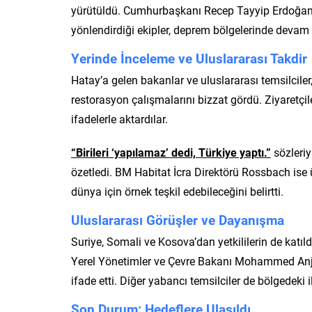
yürütüldü. Cumhurbaşkanı Recep Tayyip Erdoğan v
yönlendirdiği ekipler, deprem bölgelerinde devam e
Yerinde İnceleme ve Uluslararası Takdir
Hatay’a gelen bakanlar ve uluslararası temsilciler,
restorasyon çalışmalarını bizzat gördü. Ziyaretçil
ifadelerle aktardılar.
“Birileri ‘yapılamaz’ dedi, Türkiye yaptı.”
sözleriy
özetledi. BM Habitat İcra Direktörü Rossbach ise
dünya için örnek teşkil edebileceğini belirtti.
Uluslararası Görüşler ve Dayanışma
Suriye, Somali ve Kosova’dan yetkililerin de katıld
Yerel Yönetimler ve Çevre Bakanı Mohammed Anjra
ifade etti. Diğer yabancı temsilciler de bölgedeki il
Son Durum: Hedeflere Ulaşıldı