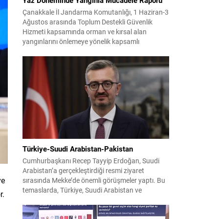
Çanakkale İl Jandarma Komutanlığı, 1 Haziran-3
Ağustos arasında Toplum Destekli Güvenlik
Hizmeti kapsamında orman ve kırsal alan
yangınlarını önlemeye yönelik kapsamlı
bilgilendirme çalışmaları yürüttü. On iki ilçede
görev yapan 178 tim ve 742 personel, sahada
aktif olarak halkı bilinçlendirdi ve denetim
faaliyetleri gerçekleştirdi. Faaliyetler esnasında
bin 315 biçerdöver ve balya...
Türkiye-Suudi Arabistan-Pakistan
Cumhurbaşkanı Recep Tayyip Erdoğan, Suudi
Arabistan’a gerçekleştirdiği resmi ziyaret
ve
sırasında Mekke’de önemli görüşmeler yaptı. Bu
temaslarda, Türkiye, Suudi Arabistan ve
r.
Pakistan arasında savunma alanında yeni bir iş
birliği çerçevesi oluşturuldu. Ziyaretin en somut