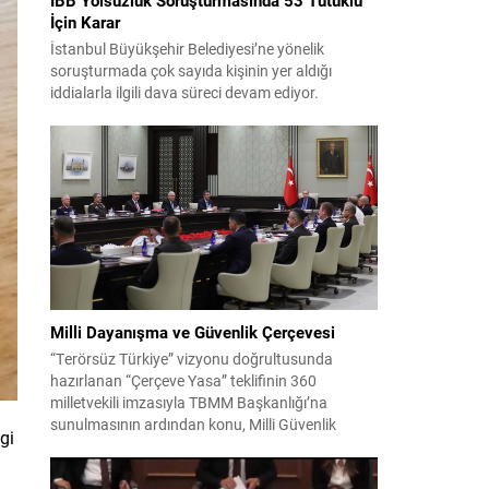
İçin Karar
İstanbul Büyükşehir Belediyesi’ne yönelik
soruşturmada çok sayıda kişinin yer aldığı
iddialarla ilgili dava süreci devam ediyor.
Mahkeme, savcının görüşünü aldıktan sonra
sanıkların tutukluluk hallerini ayrı ayrı
değerlendirdi. İnceleme sonucunda, aralarında
Ekrem İmamoğlu’nun da bulunduğu 53 tutuklu
hakkında tutukluluk hallerinin sürdürülmesine
karar verildi. İddialar ve değerlendirilen talepler
Soruşturma kapsamında sanıklara yöneltilen...
Milli Dayanışma ve Güvenlik Çerçevesi
“Terörsüz Türkiye” vizyonu doğrultusunda
hazırlanan “Çerçeve Yasa” teklifinin 360
milletvekili imzasıyla TBMM Başkanlığı’na
sunulmasının ardından konu, Milli Güvenlik
gi
Kurulu (MGK) toplantısında ele alınmıştır.
Toplantı sonrası yayımlanan sekiz maddelik