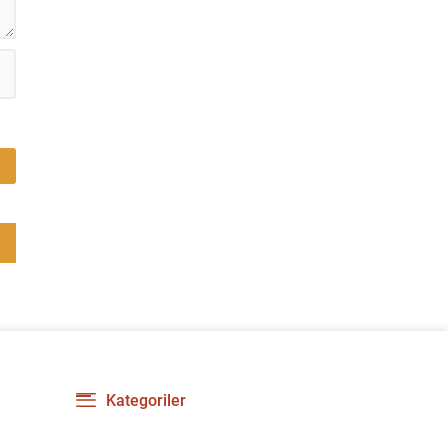
kültür ve sanat camiasında derin üzüntü yarattı.
Kaybettiklerimizin anısına, yaşamları boyunca
üretip bıraktıkları eserler ve katkılar yeniden
hatırlanıyor; sanat dünyasının hafızasında
kalıcı...
Kategoriler