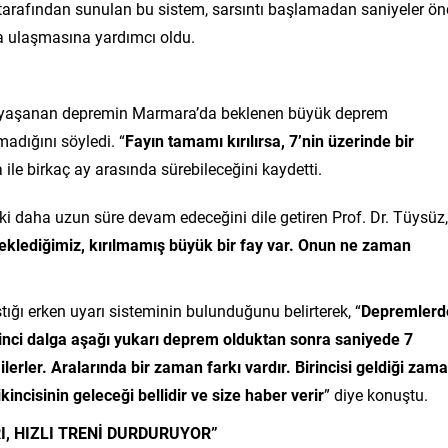
le tarafından sunulan bu sistem, sarsıntı başlamadan saniyeler ö
na ulaşmasına yardımcı oldu.
z, yaşanan depremin Marmara’da beklenen büyük deprem
madığını söyledi. “
Fayın tamamı kırılırsa, 7’nin üzerinde bir
a ile birkaç ay arasında sürebileceğini kaydetti.
elki daha uzun süre devam edeceğini dile getiren Prof. Dr. Tüysüz,
klediğimiz, kırılmamış büyük bir fay var. Onun ne zaman
tığı erken uyarı sisteminin bulunduğunu belirterek, “
Depremlerd
Birinci dalga aşağı yukarı deprem olduktan sonra saniyede 7
 ilerler. Aralarında bir zaman farkı vardır. Birincisi geldiği zam
kincisinin geleceği bellidir ve size haber verir
” diye konuştu.
I, HIZLI TRENİ DURDURUYOR”