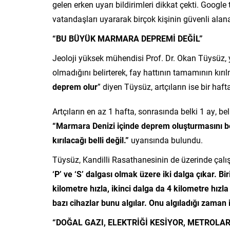
gelen erken uyarı bildirimleri dikkat çekti. Goog
vatandaşları uyararak birçok kişinin güvenli ala
“BU BÜYÜK MARMARA DEPREMİ DEĞİL”
Jeoloji yüksek mühendisi Prof. Dr. Okan Tüysü
olmadığını belirterek, fay hattının tamamının kırıl
deprem olur
” diyen Tüysüz, artçıların ise bir haft
Artçıların en az 1 hafta, sonrasında belki 1 ay, b
“Marmara Denizi içinde deprem oluşturmasını be
kırılacağı belli değil.”
uyarısında bulundu.
Tüysüz, Kandilli Rasathanesinin de üzerinde çalış
‘P’ ve ‘S’ dalgası olmak üzere iki dalga çıkar. 
kilometre hızla, ikinci dalga da 4 kilometre hızla
bazı cihazlar bunu algılar. Onu algıladığı zaman i
“DOĞAL GAZI, ELEKTRİĞİ KESİYOR, METROLAR