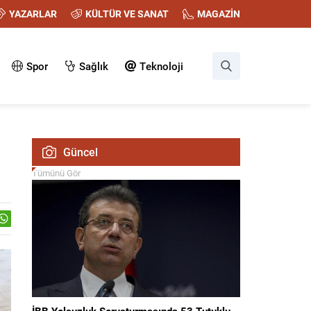
YAZARLAR
KÜLTÜR VE SANAT
MAGAZİN
Spor
Sağlık
Teknoloji
Güncel
Tümünü Gör
İBB Yolsuzluk Soruşturmasında 53 Tutuklu