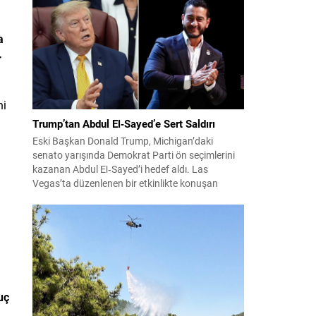
konuları detaylı şekilde ele alındı. Taraflar, komşu
ülkelerle ilişkilerin güçlendirilmesinin gerekliliği
a
üzerinde mutabık kaldı; ayrıca Suriye-Lübnan
ilişkilerine...
r
ni
Trump’tan Abdul El‑Sayed’e Sert Saldırı
Eski Başkan Donald Trump, Michigan’daki
senato yarışında Demokrat Parti ön seçimlerini
kazanan Abdul El‑Sayed’i hedef aldı. Las
Vegas’ta düzenlenen bir etkinlikte konuşan
Trump, El‑Sayed’i İsrail ve Yahudi toplumuna
karşı olumsuz duygular taşıyan bir kişi olmakla
suçladı ve onu “komünist” olarak nitelendirdi.
Trump, konuşmasında El‑Sayed’in “Yahudilerden
nefret ettiğini” öne sürerek, bu...
uç