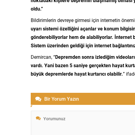
noktadaki kişilere depremin ulaşmamış olması 
oldu.”
Bildirimlerin devreye girmesi için internetin önem
uyarı sistemi özelliğini açanlar ve konum bilgisini
gönderebiliyorlar hem de alabiliyorlar. İnternet b
Sistem üzerinden geldiği için internet bağlantın
Demircan, “
Depremden sonra izlediğim videoların
vardı. Yani bazen 5 saniye gerçekten hayat kurtarı
büyük depremlerde hayat kurtarıcı olabilir.
” ifad
Bir Yorum Yazın