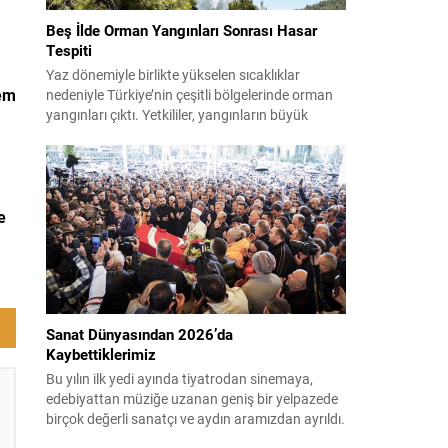
Beş İlde Orman Yangınları Sonrası Hasar
Tespiti
Yaz dönemiyle birlikte yükselen sıcaklıklar
hem
nedeniyle Türkiye’nin çeşitli bölgelerinde orman
yangınları çıktı. Yetkililer, yangınların büyük
.
ölçüde kontrol altına alınmasına rağmen riskin
sürmesi nedeniyle vatandaşları dikkatli olmaya
çağırıyor. Çevre, Şehircilik ve İklim Değişikliği
Bakanı Murat Kurum, beş ilde yapılan hasar
tespitlerinin sonuçlarını paylaştı ve etkilenenlerin
e
yanında olunacağını vurguladı. Kayıtlar ve
tespit...
Sanat Dünyasından 2026’da
Kaybettiklerimiz
Bu yılın ilk yedi ayında tiyatrodan sinemaya,
edebiyattan müziğe uzanan geniş bir yelpazede
birçok değerli sanatçı ve aydın aramızdan ayrıldı.
Her biri kendi alanında iz bırakan isimlerin vefatı,