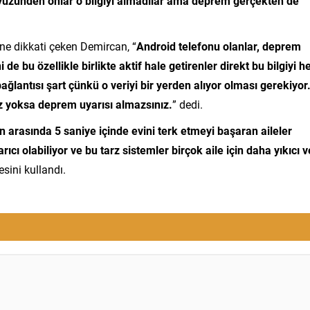
yüzünden onlar o bilgiyi almadılar ama deprem gerçekten de
ine dikkati çeken Demircan, “
Android telefonu olanlar, deprem
 de bu özellikle birlikte aktif hale getirenler direkt bu bilgiyi 
ağlantısı şart çünkü o veriyi bir yerden alıyor olması gerekiyor
ız yoksa deprem uyarısı almazsınız.
” dedi.
 arasında 5 saniye içinde evini terk etmeyi başaran aileler
cı olabiliyor ve bu tarz sistemler birçok aile için daha yıkıcı v
esini kullandı.