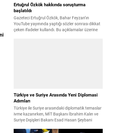
Ertuğrul Özkök hakkında soruşturma
başlatıldı
Gazeteci Ertuğrul Özkök, Bahar Feyzan’ın
YouTube yayınında yaptığı sözler sonrası dikkat
çeken ifadeler kullandı. Bu açıklamalar üzerine
ni
İstanbul Cumhuriyet Başsavcılığı tarafından
Özkök hakkında ‘Cumhurbaşkanına hakaret’
suçundan re’sen soruşturma başlatıldı. Özkök,
hakkındaki soruşturma kapsamında
Çağlayan’daki İstanbul Adalet Sarayı’na giderek
savcılığa ifade verdi. İfadesinin ardından
adliyeden ayrıldığı bildirildi. Programdaki sözleri
ve savunması...
Türkiye ve Suriye Arasında Yeni Diplomasi
Adımları
Türkiye ile Suriye arasındaki diplomatik temaslar
ivme kazanırken, MİT Başkanı İbrahim Kalın ve
Suriye Dışişleri Bakanı Esad Hasan Şeybani
Ankara’da bir araya geldi. Görüşmede iki ülke
arasındaki iş birliği imkanları ve bölgesel istikrar