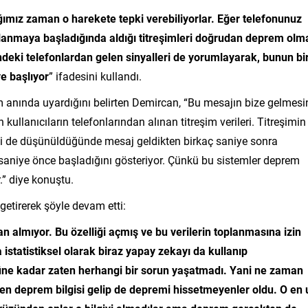
ığımız zaman o harekete tepki verebiliyorlar. Eğer telefonunuz
llanmaya başladığında aldığı titreşimleri doğrudan deprem olm
indeki telefonlardan gelen sinyalleri de yorumlayarak, bunun bi
e başlıyor
” ifadesini kullandı.
 anında uyardığını belirten Demircan, “Bu mesajın bize gelmesi
kullanıcıların telefonlarından alınan titreşim verileri. Titreşimin
resi de düşünüldüğünde mesaj geldikten birkaç saniye sonra
saniye önce başladığını gösteriyor. Çünkü bu sistemler deprem
” diye konuştu.
getirerek şöyle devam etti:
an almıyor. Bu özelliği açmış ve bu verilerin toplanmasına izin
istatistiksel olarak biraz yapay zekayı da kullanıp
Bugüne kadar zaten herhangi bir sorun yaşatmadı. Yani ne zaman
n deprem bilgisi gelip de depremi hissetmeyenler oldu. O en 