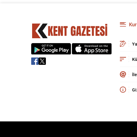
Kur
Ya
Kü
İl
Gi