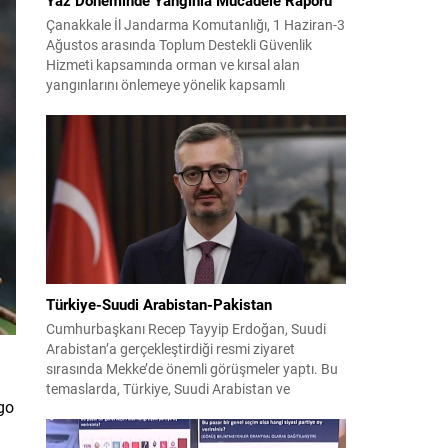
Çanakkale İl Jandarma Komutanlığı, 1 Haziran-3
Ağustos arasında Toplum Destekli Güvenlik
Hizmeti kapsamında orman ve kırsal alan
yangınlarını önlemeye yönelik kapsamlı
bilgilendirme çalışmaları yürüttü. On iki ilçede
görev yapan 178 tim ve 742 personel, sahada
aktif olarak halkı bilinçlendirdi ve denetim
faaliyetleri gerçekleştirdi. Faaliyetler esnasında
bin 315 biçerdöver ve balya...
Türkiye-Suudi Arabistan-Pakistan
Cumhurbaşkanı Recep Tayyip Erdoğan, Suudi
Arabistan’a gerçekleştirdiği resmi ziyaret
sırasında Mekke’de önemli görüşmeler yaptı. Bu
temaslarda, Türkiye, Suudi Arabistan ve
go
Pakistan arasında savunma alanında yeni bir iş
birliği çerçevesi oluşturuldu. Ziyaretin en somut