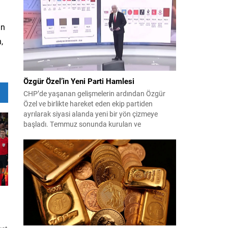
çıktısı, üç ülkenin imza attığı Mekke Ortak
Savunma Anlaşması oldu. Anlaşma; ortak
güvenlik yaklaşımıyla bölgesel barış, istikrar...
ın
,
Özgür Özel’in Yeni Parti Hamlesi
CHP’de yaşanan gelişmelerin ardından Özgür
Özel ve birlikte hareket eden ekip partiden
ayrılarak siyasi alanda yeni bir yön çizmeye
başladı. Temmuz sonunda kurulan ve
kamuoyunda “Yeni Parti” olarak anılan oluşum,
kısa sürede muhalif medyanın gündemine girdi.
Kuruluşun hemen ardından bazı anket sonuçları
kamuoyuna yansıyınca, partinin tabanda karşılık
bulduğu iddiaları gündemi...