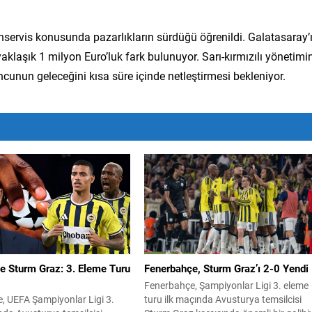
servis konusunda pazarlıkların sürdüğü öğrenildi. Galatasaray’
aklaşık 1 milyon Euro’luk fark bulunuyor. Sarı-kırmızılı yönetimin
uncunun geleceğini kısa süre içinde netleştirmesi bekleniyor.
e Sturm Graz: 3. Eleme Turu
Fenerbahçe, Sturm Graz’ı 2-0 Yendi
Fenerbahçe, Şampiyonlar Ligi 3. eleme
, UEFA Şampiyonlar Ligi 3.
turu ilk maçında Avusturya temsilcisi