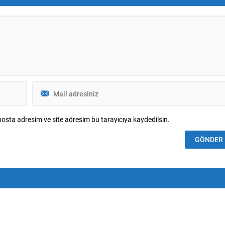
’nin açıkladığı 2. ve 3....
etti. Play-off Eşleşmeleri ve Tarihler
Beşiktaş, 3. eleme...
osta adresim ve site adresim bu tarayıcıya kaydedilsin.