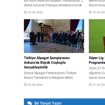
için kura heyecanı başladı. Fenerbahçe, 2.
eleme turu
eleme turunda Polonya temsilcisi Gornik
Sturm Graz 
Zabrze’yi eledikten sonra, bir sonraki
karşılaşm
03.08.2026
03.08.20
turda Avusturya ekibi Sturm Graz ile
saat 21.00
eşleşti; bu rakibini geçerse play-off
rövanş 11 
aşamasına yükselecek. Kura çekimi, 3
21.30’da s
Ağustos 2026 Pazartesi günü saat
sonunda tu
13.00‘te İsviçre’nin Nyon kentindeki UEFA
turunda da
Genel Merkezi’nde...
galibiyle k
İsviçre’nin..
Türkiye Alpagut Şampiyonası
Süper Lig 
Ankara’da Büyük Coşkuyla
Programlar
Gerçekleştirildi
2026-27 Tr
Dünya Alpagut Federasyonu Türkiye
Ağustos C
Resmî Temsilcisi ve Başkanı Metin
sezon önces
Karadeniz: “Türkiye Alpagut
TFF’den gel
05.08.2026
07.08.20
Şampiyonası, Türk Savaş Sanatlarının
ve 3. hafta
Gücünü ve Birliğini Dünyaya Bir Kez Daha
paylaşıldı.
Gösterdi” Dünya Alpagut Federasyonu
ve fikstür d
Türkiye Resmî Temsilciliği tarafından
tarafından 
Bir Yorum Yazın