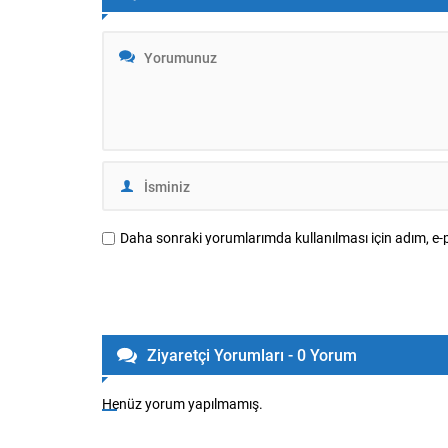
organize edilen 2026 Türkiye Alpagut
Aşağıda TFF
Şampiyonası, 30 Temmuz–2 Ağustos
2026 tarihleri arasında Ankara Keçiören
Taha Akgül Spor Salonu’nda büyük...
Daha sonraki yorumlarımda kullanılması için adım, e-p
Ziyaretçi Yorumları - 0 Yorum
Henüz yorum yapılmamış.