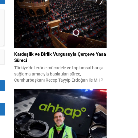
2024 yerel seçimleri ve 4-5 Kasım 2023’teki CHP
38. Olağan Kurultayı sürecine ilişkin iddiaları
kapsıyor. Daha önce Antalya ve İstanbul...
Kardeşlik ve Birlik Vurgusuyla Çerçeve Yasa
Süreci
Türkiye’de terörle mücadele ve toplumsal barışı
sağlama amacıyla başlatılan süreç,
Cumhurbaşkanı Recep Tayyip Erdoğan ile MHP
Lideri Devlet Bahçeli’nin ortak girişimleriyle yeni
bir döneme girdi. Yaklaşık iki yıldır devam eden
çalışmaların ardından şimdi sürecin yasal zemini,
12 maddelik bir çerçeve yasa ile şekillendiriliyor.
Bugün komisyonda görüşülecek olan bu yasa
taslağı,...