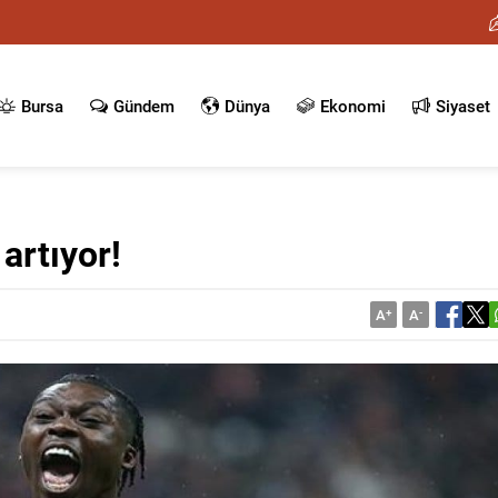
Bursa
Gündem
Dünya
Ekonomi
Siyaset
 artıyor!
A
+
A
-