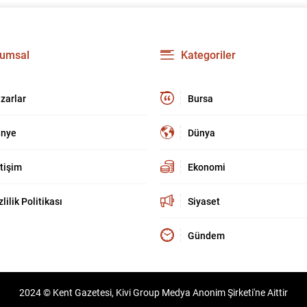
umsal
Kategoriler
zarlar
Bursa
nye
Dünya
etişim
Ekonomi
zlilik Politikası
Siyaset
Gündem
2024 © Kent Gazetesi, Kivi Group Medya Anonim Şirketi'ne Aittir