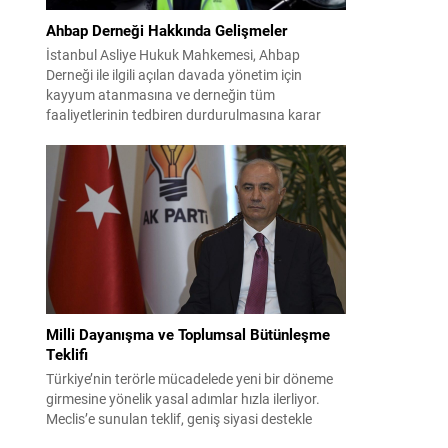
Ahbap Derneği Hakkında Gelişmeler
İstanbul Asliye Hukuk Mahkemesi, Ahbap
Derneği ile ilgili açılan davada yönetim için
kayyum atanmasına ve derneğin tüm
faaliyetlerinin tedbiren durdurulmasına karar
verdi. Daha önce mali denetim amaçlı kayyum
kararı verilmiş olup son adım doğrudan yönetime
ilişkin bir tedbir niteliği taşıyor. İstanbul Emniyet
Müdürlüğü Mali Suçlarla Mücadele Şube
Müdürlüğü ve İstanbul...
Milli Dayanışma ve Toplumsal Bütünleşme
Teklifi
Türkiye’nin terörle mücadelede yeni bir döneme
girmesine yönelik yasal adımlar hızla ilerliyor.
Meclis’e sunulan teklif, geniş siyasi destekle
birlikte toplumsal barış ve güvenliği