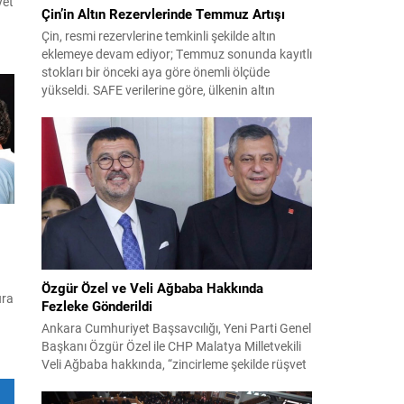
yet
Çin’in Altın Rezervlerinde Temmuz Artışı
Çin, resmi rezervlerine temkinli şekilde altın
2-0
eklemeye devam ediyor; Temmuz sonunda kayıtlı
stokları bir önceki aya göre önemli ölçüde
yükseldi. SAFE verilerine göre, ülkenin altın
rezervleri Temmuz’da 640 bin ons artış
göstererek 76.080.000 ons seviyesine ulaştı. Bu
artış, Çin’in aylık alımlarında yıl içinde dikkat
çeken bir yükselişi temsil ediyor. Temmuz...
Özgür Özel ve Veli Ağbaba Hakkında
ura
Fezleke Gönderildi
Ankara Cumhuriyet Başsavcılığı, Yeni Parti Genel
r
Başkanı Özgür Özel ile CHP Malatya Milletvekili
Veli Ağbaba hakkında, “zincirleme şekilde rüşvet
almak” suçlamasıyla düzenlenen fezlekeleri
Adalet Bakanlığı’na sevk etti. Fezlekeler, 31 Mart