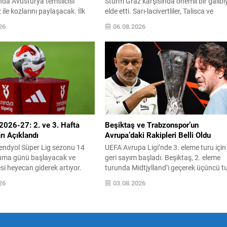
nda Avusturya temsilcisi
Sturm Graz karşısında önemli bir galibi
ile kozlarını paylaşacak. İlk
elde etti. Sarı-lacivertliler, Talisca ve
a 5 Ağustos Çarşamba günü
Greenwood’un attığı gollerle sahadan 
26
06.08.2026
’de Kadıköy’de oynanırken,
üstün ayrıldı ve rövanş öncesi avantaj
Ağustos Salı günü TSİ
sağladı. Karşılaşma sonrası takım
ahada olacak. İki maç
yönetimi mücadeleyi değerlendirdi ve
ru geçen takım, play-off
gelecek planlarına dair bilgi verdi.
ha önce belirlenen eşleşmenin
Futboldan sorumlu yönetici Cihan
arşılaşacak. Kura çekimi
Kamer,...
.
2026-27: 2. ve 3. Hafta
Beşiktaş ve Trabzonspor’un
ı Açıklandı
Avrupa’daki Rakipleri Belli Oldu
endyol Süper Lig sezonu 14
UEFA Avrupa Ligi’nde 3. eleme turu için
uma günü başlayacak ve
geri sayım başladı. Beşiktaş, 2. eleme
i heyecan giderek artıyor.
turunda Midtjylland’i geçerek üçüncü t
en duyuruyla birlikte, ligdeki 2.
yükseldi ve Çekya’nın Hradec Kralove
26
03.08.2026
 maç takvimleri resmi olarak
takımıyla eşleşti. Trabzonspor ise Süpe
 Yeni sezona dair planlamalar
Lig’deki üçüncülüğü ve Türkiye Kupası
etayları taraftarlar ve kulüpler
zaferi sayesinde doğrudan play-off
yakından takip ediliyor.
turundan turnuvaya katılma hakkı elde