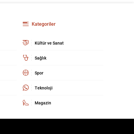
güçlendirmeyi amaçlıyor. AK Parti Genel
Başkanvekili Efkan Ala, teklifin 360’a yakın
milletvekilinin imzasıyla TBMM Başkanlığı’na
verildiğini belirterek, hem siyasi hem de
Kategoriler
toplumsal düzeyde önemli bir destek
bulunduğunu...
Kültür ve Sanat
Sağlık
Spor
Teknoloji
Magazin