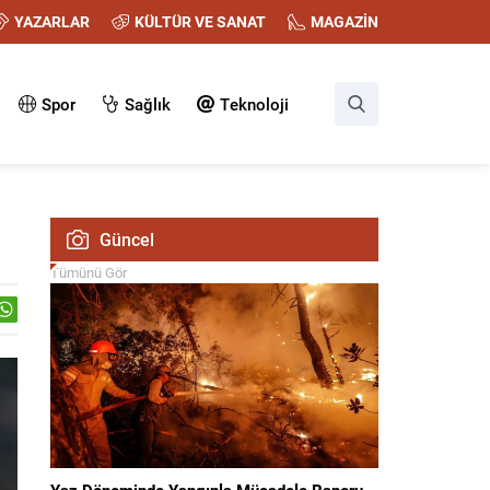
YAZARLAR
KÜLTÜR VE SANAT
MAGAZİN
Spor
Sağlık
Teknoloji
Güncel
Tümünü Gör
Yaz Döneminde Yangınla Mücadele Raporu