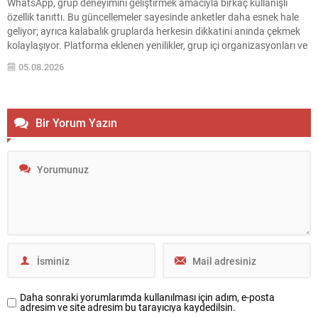
WhatsApp, grup deneyimini geliştirmek amacıyla birkaç kullanışlı
özellik tanıttı. Bu güncellemeler sayesinde anketler daha esnek hale
geliyor; ayrıca kalabalık gruplarda herkesin dikkatini anında çekmek
kolaylaşıyor. Platforma eklenen yenilikler, grup içi organizasyonları ve
duyuruları yönetmeyi daha pratik bir hâle getiriyor. Aşağıda öne çıkan
05.08.2026
değişiklikler ve kullanım notları özetlenmiştir. Anketlerde esneklik ve...
Bir Yorum Yazın
Daha sonraki yorumlarımda kullanılması için adım, e-posta
adresim ve site adresim bu tarayıcıya kaydedilsin.