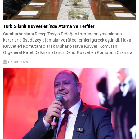
Türk Silahlı Kuvvetleri’nde Atama ve Terfiler
Cumhurbaşkanı Recep Tayyip Erdoğan tarafından yayımlanan
kararlarla üst düzey atamalar ve rütbe terfileri gerçekleştirildi. Hava
Kuvvetleri Komutanı olarak Muharip Hava Kuvveti Komutanı
Orgeneral Rafet Dalkıran atandı; Deniz Kuvvetleri Komutanı Oramiral
Ercüment Tatlıoğlu’nun görev süresi ise 30 Ağustos itibarıyla bir yıl
05.08.2026
daha uzatıldı. Aynı kararnameyle 30 Ağustos tarihinden geçerli olmak
üzere...