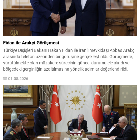
Fidan ile Arakçi Görüşmesi
Türkiye Dışişleri Bakanı Hakan Fidan ile İranlı mevkidaşı Abbas Arakçi
arasında telefon üzerinden bir görüşme gerçekleştirildi. Görüşmede,
yürütülmekte olan müzakere sürecinin güncel durumu ele alındı ve
bölgedeki gerginliğin azaltılmasına yönelik adımlar değerlendirildi.
Fidan, Türkiye’nin çatışmaların sona ermesi ve kalıcı barışın
01.08.2026
sağlanması için aktif bir rol oynamaya devam edeceğini vurguladı.
Bu...