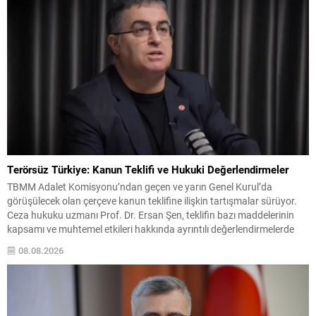
Terörsüz Türkiye: Kanun Teklifi ve Hukuki Değerlendirmeler
TBMM Adalet Komisyonu’ndan geçen ve yarın Genel Kurul’da
görüşülecek olan çerçeve kanun teklifine ilişkin tartışmalar sürüyor.
Ceza hukuku uzmanı Prof. Dr. Ersan Şen, teklifin bazı maddelerinin
kapsamı ve muhtemel etkileri hakkında ayrıntılı değerlendirmelerde
bulundu. Şen’e göre, teklifin amaç ve kapsam bölümünde PKK/KCK
08.08.2026
suçlarına yer verildiği belirtilse de, bazı istisnalar yöneticilerin...