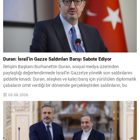
Duran: İsrail’in Gazze Saldırıları Barışı Sabote Ediyor
İletişim Başkanı Burhanettin Duran, sosyal medya üzerinden
paylaştığı değerlendirmede İsrail’in Gazze’ye yönelik son saldırılarını
şiddetle kınadı. Duran, ateşkes ve kalıcı barış için yürütülen diplomatik
çabaların ümit verdiği bir dönemde gerçekleştirilen saldırıların, bu
çabaları kasıtlı şekilde sabote ettiğini vurguladı. Kadınlar, çocuklar ve
03.08.2026
masum sivillerin yaşam haklarının yok sayılmasının, mevcut hükümet
politikasının...