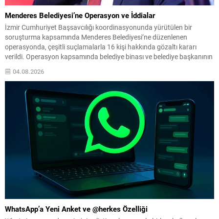
Menderes Belediyesi’ne Operasyon ve İddialar
İzmir Cumhuriyet Başsavcılığı koordinasyonunda yürütülen bir
soruşturma kapsamında Menderes Belediyesi’ne düzenlenen
operasyonda, çeşitli suçlamalarla 16 kişi hakkında gözaltı kararı
verildi. Operasyon kapsamında belediye binası ve belediye başkanının
konutunda arama yapıldı; aralarında belediye başkanı, başkan
04.08.2026
yardımcıları, imar ve şehircilik yetkilileri ile meclis üyeleri ve personel
bulunuyor. Soruşturmada öne çıkan suçlamalar arasında...
WhatsApp’a Yeni Anket ve @herkes Özelliği