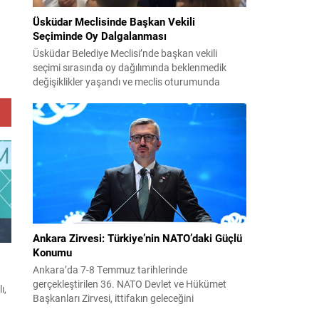
Üsküdar Meclisinde Başkan Vekili
Seçiminde Oy Dalgalanması
Üsküdar Belediye Meclisi’nde başkan vekili
seçimi sırasında oy dağılımında beklenmedik
değişiklikler yaşandı ve meclis oturumunda
gergin anlar oluştu. Soruşturma kapsamında
görevden uzaklaştırılan Sinem Dedetaş’ın yerine
seçilecek isim için yapılan oylamalarda parti içi
dengeler gündemin merkezine oturdu. CHP’nin
adayı Sibel Tan Çetinkaya ile AK Parti’nin adayı
Dündar Ziya Gültekin arasında geçen...
Ankara Zirvesi: Türkiye’nin NATO’daki Güçlü
Konumu
Ankara’da 7-8 Temmuz tarihlerinde
gerçekleştirilen 36. NATO Devlet ve Hükümet
ı,
Başkanları Zirvesi, ittifakın geleceğini
şekillendiren ve Türkiye’nin rolünü görünür kılan