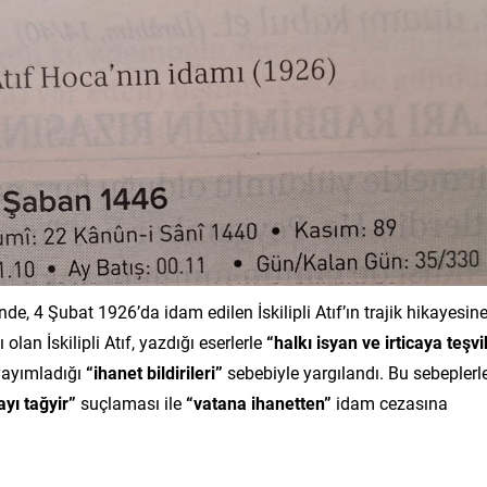
nde, 4 Şubat 1926’da idam edilen İskilipli Atıf’ın trajik hikayesin
olan İskilipli Atıf, yazdığı eserlerle
“halkı isyan ve irticaya teşvi
yayımladığı
“ihanet bildirileri”
sebebiyle yargılandı. Bu sebeplerle
yı tağyir”
suçlaması ile
“vatana ihanetten”
idam cezasına