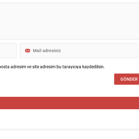
bağlanmıştır. Kanunun amacı; güvenlik
makamlarınca örgütün fiili varlığına son
osta adresim ve site adresim bu tarayıcıya kaydedilsin.