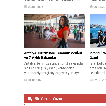
Araştırma Kurumu (CSIRO) tarafından
TBMM Başka
03.08.2026
06.08.20
yapılan testler, South Australia’daki
yasa tasar
Baudin Kayalıkları’nda tespit edilen toplu
amaçlayan d
ölümlerin H5 kaynaklı olduğunu
yaklaşık 36
doğruladı. Vaka teyitleri sadece South
teslim edild
Australia ile sınırlı kalmadı; Western
Burhanetti
Australia, New South Wales, Queensland
kamuoyuna 
ve Victoria’da da...
Teklifin Ön
Millî Dayan
Antalya Turizminde Temmuz Verileri
İstanbul v
ve 7 Aylık Rakamlar
Özeti
Antalya, temmuz ayında turist sayısında
İstanbul’d
sınırlı bir düşüş yaşadı; kente gelen
arasında se
yabancı ziyaretçi sayısı geçen yılın aynı
ile birlikte
dönemine göre yüzde 2,4 azalarak
34°C aralı
04.08.2026
02.08.20
2.657.979 kişiye geriledi. Ocak-temmuz
genellikle 
döneminde ise toplam yabancı turist
birlikte hi
sayısı yüzde 7 düşüşle 8.359.222 olarak
bunaltıcı o
kaydedildi. Jeopolitik gelişmeler başta
tahmini şu 
Bir Yorum Yazın
olmak üzere dış etkenler, bölgede turizm
Parçalı bul
rakamlarını olumsuz etkiledi....
Ağustos Salı