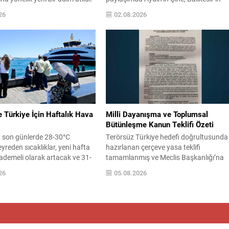
nlığına sunulan çerçeve
Susurluk ve İzmir’in Buca ilçelerinde çı
26
02.08.2026
ısı, toplumun bütünleşmesini
orman yangınlarının artık kontrol altına
üzenlemeleri içeriyor. Teklif,
alındığını duyurdu. Yetkilinin
0 milletvekilinin imzasıyla
açıklamasına göre olaylarda can kaybı
i ve İletişim Başkanı
yaşanmadı ve söndürme çalışmalarınd
n Duran tarafından
görevli ekiplerin çabalarıyla alevler büy
duyuruldu. Meclise Sunulan
oranda hakimiyet altına alındı. Olayın
emi Burhanettin Duran, teklifin
Sonrası ve Ekiplerin...
ışma ve Toplumsal...
e Türkiye İçin Haftalık Hava
Milli Dayanışma ve Toplumsal
Bütünleşme Kanun Teklifi Özeti
a son günlerde 28-30°C
Terörsüz Türkiye hedefi doğrultusunda
yreden sıcaklıklar, yeni hafta
hazırlanan çerçeve yasa teklifi
 kademeli olarak artacak ve 31-
tamamlanmış ve Meclis Başkanlığı’na
ğına ulaşacak. Kentte hava
sunulmuştur. Teklif, PKK/KCK ile
26
05.08.2026
az bulutlu ve açık olacak; nemle
bağlantılı oluşumlara ilişkin soruşturma
ssedilen sıcaklık zaman zaman
kovuşturma ve infaz süreçlerine ilişkin
labilir. AKOM’un haftalık
düzenlemeler içermektedir. Kanun
şekilde: 3 Ağustos Pazartesi:
teklifinin gerekçeleri ve maddeleri resmi
utlu, en yüksek 31°C. 4
süreçle yayımlanacak Milli Güvenlik
:...
Kurulu kararının tespiti sonrasına