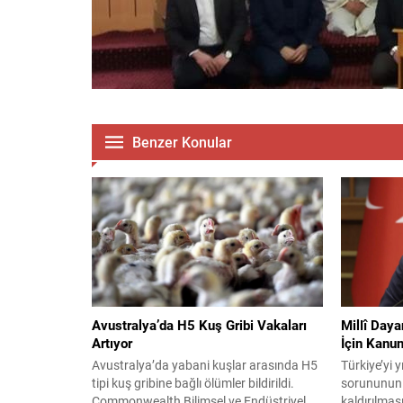
Benzer Konular
Avustralya’da H5 Kuş Gribi Vakaları
Millî Day
Artıyor
İçin Kanun
Avustralya’da yabani kuşlar arasında H5
Türkiye’yi y
tipi kuş gribine bağlı ölümler bildirildi.
sorununun
Commonwealth Bilimsel ve Endüstriyel
kaldırılması