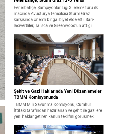
Fenerbahçe, Şampiyonlar Ligi 3. eleme turu ilk
maçında Avusturya temsilcisi Sturm Graz
karşısında önemli bir galibiyet elde etti. Sarı-
lacivertliler, Talisca ve Greenwood’un attığı
gollerle sahadan 2-0 üstün ayrıldı ve rövanş
öncesi avantaj sağladı. Karşılaşma sonrası
takım yönetimi mücadeleyi değerlendirdi ve
gelecek planlarına dair bilgi verdi. Futboldan
sorumlu yönetici Cihan Kamer,...
Şehit ve Gazi Haklarında Yeni Düzenlemeler
TBMM Komisyonunda
TBMM Milli Savunma Komisyonu, Cumhur
İttifakı tarafından hazırlanan ve şehit ile gazilere
yeni haklar getiren kanun teklifini görüşmek
üzere toplandı. Görüşmelerin sonunda teklif
komisyonda kabul edildi ve bir dizi düzenleme