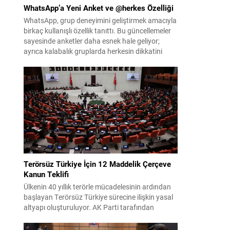
WhatsApp’a Yeni Anket ve @herkes Özelliği
WhatsApp, grup deneyimini geliştirmek amacıyla
birkaç kullanışlı özellik tanıttı. Bu güncellemeler
sayesinde anketler daha esnek hale geliyor;
ayrıca kalabalık gruplarda herkesin dikkatini
anında çekmek kolaylaşıyor. Platforma eklenen
yenilikler, grup içi organizasyonları ve duyuruları
yönetmeyi daha pratik bir hâle getiriyor. Aşağıda
öne çıkan değişiklikler ve kullanım notları
özetlenmiştir. Anketlerde esneklik ve...
Terörsüz Türkiye İçin 12 Maddelik Çerçeve
Kanun Teklifi
Ülkenin 40 yıllık terörle mücadelesinin ardından
başlayan Terörsüz Türkiye sürecine ilişkin yasal
altyapı oluşturuluyor. AK Parti tarafından
hazırlanan çerçeve yasa teklifi, TBMM
Başkanlığı’na sunulmak üzere hazırlandı ve