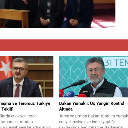
anışma ve Terörsüz Türkiye
Bakan Yumaklı: Üç Yangın Kontrol
 Teklifi
Altında
ıllardır etkileyen terör
Tarım ve Orman Bakanı İbrahim Yumakl
 tamamen ortadan
sosyal medya üzerinden yaptığı
na yönelik yeni bir adım atıldı.
paylaşımda Aydın’ın Çine, Balıkesir’in