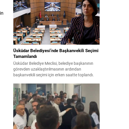
teklifin 12 maddelik düzenlemeleri kamuoyuyla
paylaşıldı. Hazırlanan düzenleme, örgütün fiili
in
varlığını sona erdirdiğinin ve tüm silah ile
mühimmatını teslim ettiğinin güvenlik
kurumlarınca tespiti...
Üsküdar Belediyesi’nde Başkanvekili Seçimi
Tamamlandı
Üsküdar Belediye Meclisi, belediye başkanının
görevden uzaklaştırılmasının ardından
başkanvekili seçimi için erken saatte toplandı.
Soruşturma nedeniyle yerine vekil seçilmesi
gereken süreç yoğun tartışmalar ve itirazlarla
ilerledi. CHP, Sibel Tan Çetinkaya’yı; Cumhur
İttifakı ise Dündar Ziya Gültekin’i aday gösterdi.
Seçimin ilk iki turunda sonuçlar değişmeyince
üçüncü tura ve ardından salt çoğunluk...