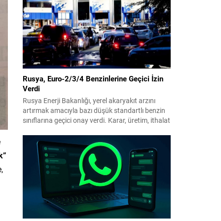
benimsendi. Teklif kapsamında, vazife
malullerinden hayatını kaybedenlerin anne ve
babalarına bağlanacak aylık tutarının, net asgari
ücretin altında olmayacağı hükme bağlanıyor....
Rusya, Euro-2/3/4 Benzinlerine Geçici İzin
Verdi
Rusya Enerji Bakanlığı, yerel akaryakıt arzını
artırmak amacıyla bazı düşük standartlı benzin
sınıflarına geçici onay verdi. Karar, üretim, ithalat
ve satışa yönelik uygulanacak sınırlamaları 1
Temmuz 2027’ye kadar kaldırıyor. Açıklamada
e
bu düzenlemenin kalıcı bir çevre politikası
k”
değişikliği anlamına gelmediği vurgulanıyor;
,
kararın geçici olduğu ve uzun vadeli çevre
hedeflerinden sapma amaçlanmadığı...