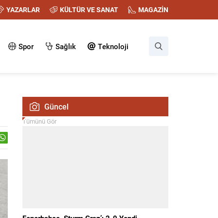
YAZARLAR
KÜLTÜR VE SANAT
MAGAZİN
Spor
Sağlık
Teknoloji
Güncel
Tümünü Gör
Fenerbahçe, Sturm Graz’ı 2-0 Yendi