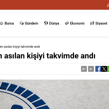
Bursa
Gündem
Dünya
Ekonomi
Siyaset
en asılan kişiyi takvimde andı
 asılan kişiyi takvimde andı
A
+
A
-