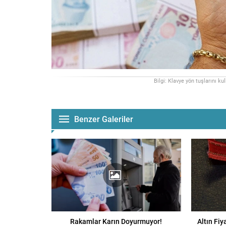
Bilgi: Klavye yön tuşlarını ku
Benzer Galeriler
Rakamlar Karın Doyurmuyor!
Altın Fiy