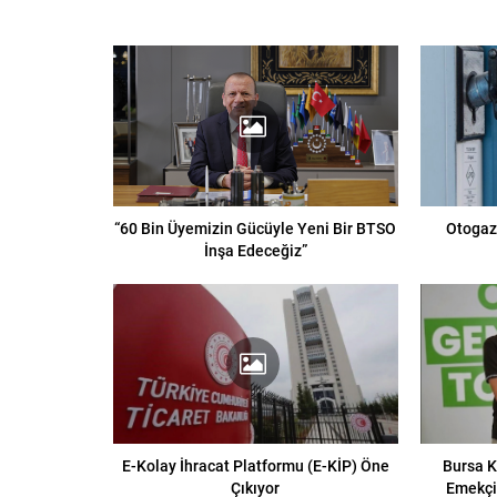
“60 Bin Üyemizin Gücüyle Yeni Bir BTSO
Otogaza
İnşa Edeceğiz”
E-Kolay İhracat Platformu (E-KİP) Öne
Bursa K
Çıkıyor
Emekçil