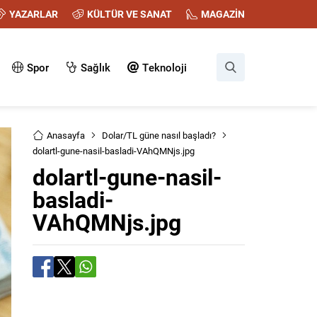
YAZARLAR
KÜLTÜR VE SANAT
MAGAZİN
Spor
Sağlık
Teknoloji
Anasayfa
Dolar/TL güne nasıl başladı?
dolartl-gune-nasil-basladi-VAhQMNjs.jpg
dolartl-gune-nasil-
basladi-
VAhQMNjs.jpg