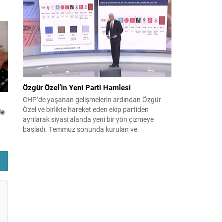
çıktısı, üç ülkenin imza attığı Mekke Ortak
Savunma Anlaşması oldu. Anlaşma; ortak
güvenlik yaklaşımıyla bölgesel barış, istikrar...
Özgür Özel’in Yeni Parti Hamlesi
CHP’de yaşanan gelişmelerin ardından Özgür
e
Özel ve birlikte hareket eden ekip partiden
le
ayrılarak siyasi alanda yeni bir yön çizmeye
başladı. Temmuz sonunda kurulan ve
kamuoyunda “Yeni Parti” olarak anılan oluşum,
kısa sürede muhalif medyanın gündemine girdi.
Kuruluşun hemen ardından bazı anket sonuçları
kamuoyuna yansıyınca, partinin tabanda karşılık
bulduğu iddiaları gündemi...