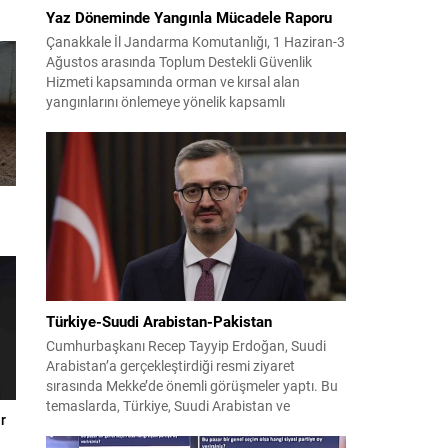
Yaz Döneminde Yangınla Mücadele Raporu
Çanakkale İl Jandarma Komutanlığı, 1 Haziran-3
Ağustos arasında Toplum Destekli Güvenlik
Hizmeti kapsamında orman ve kırsal alan
yangınlarını önlemeye yönelik kapsamlı
bilgilendirme çalışmaları yürüttü. On iki ilçede
görev yapan 178 tim ve 742 personel, sahada
aktif olarak halkı bilinçlendirdi ve denetim
faaliyetleri gerçekleştirdi. Faaliyetler esnasında
bin 315 biçerdöver ve balya...
Türkiye-Suudi Arabistan-Pakistan
Cumhurbaşkanı Recep Tayyip Erdoğan, Suudi
Arabistan’a gerçekleştirdiği resmi ziyaret
sırasında Mekke’de önemli görüşmeler yaptı. Bu
temaslarda, Türkiye, Suudi Arabistan ve
r
Pakistan arasında savunma alanında yeni bir iş
birliği çerçevesi oluşturuldu. Ziyaretin en somut