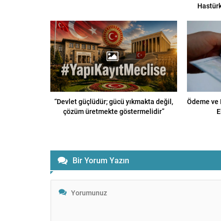
Hastürk
“Devlet güçlüdür; gücü yıkmakta değil,
Ödeme ve E
çözüm üretmekte göstermelidir”
E
Bir Yorum Yazın