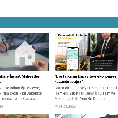
kare İnşaat Maliyetleri
“Boşta kalan kapasiteyi ekonomiye
di
kazandıracağız”
aliye Bakanlığı ile Çevre,
Bursa’dan Türkiye’ye Uzanan Teknoloji
e İklim Değişikliği Bakanlığı
Hamlesi: SepetTaxi Şehir İçi Ulaşım ve
nlemesi Resmi Gazete’de
Mikro Lojistikte Yeni Bir Dönem
k yürürlüğe girdi ve emlak
Başlatmaya Hazırlanıyor Ticari taksi,
26
03.08.2026
abında kullanılacak metrekare
kurye ve teslimat hizmetleri tek
at maliyetleri yenilendi. Yeni
platformda buluşuyor… “Boşta kalan