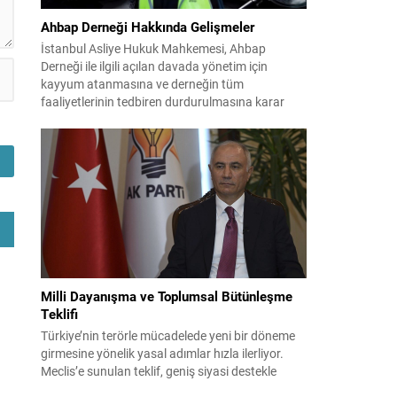
Ahbap Derneği Hakkında Gelişmeler
İstanbul Asliye Hukuk Mahkemesi, Ahbap
Derneği ile ilgili açılan davada yönetim için
kayyum atanmasına ve derneğin tüm
faaliyetlerinin tedbiren durdurulmasına karar
verdi. Daha önce mali denetim amaçlı kayyum
kararı verilmiş olup son adım doğrudan yönetime
ilişkin bir tedbir niteliği taşıyor. İstanbul Emniyet
Müdürlüğü Mali Suçlarla Mücadele Şube
Müdürlüğü ve İstanbul...
Milli Dayanışma ve Toplumsal Bütünleşme
Teklifi
Türkiye’nin terörle mücadelede yeni bir döneme
girmesine yönelik yasal adımlar hızla ilerliyor.
Meclis’e sunulan teklif, geniş siyasi destekle
birlikte toplumsal barış ve güvenliği