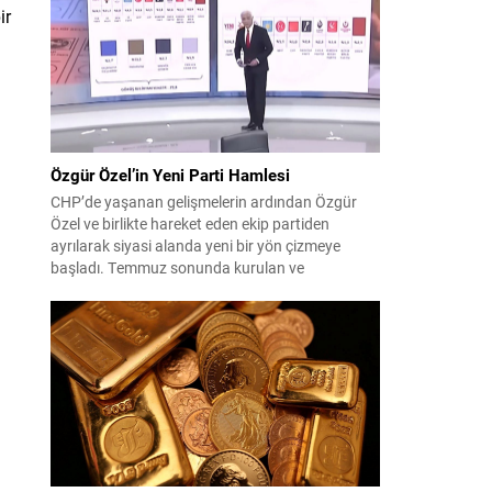
çıktısı, üç ülkenin imza attığı Mekke Ortak
ir
Savunma Anlaşması oldu. Anlaşma; ortak
güvenlik yaklaşımıyla bölgesel barış, istikrar...
Özgür Özel’in Yeni Parti Hamlesi
CHP’de yaşanan gelişmelerin ardından Özgür
Özel ve birlikte hareket eden ekip partiden
ayrılarak siyasi alanda yeni bir yön çizmeye
başladı. Temmuz sonunda kurulan ve
kamuoyunda “Yeni Parti” olarak anılan oluşum,
kısa sürede muhalif medyanın gündemine girdi.
Kuruluşun hemen ardından bazı anket sonuçları
kamuoyuna yansıyınca, partinin tabanda karşılık
bulduğu iddiaları gündemi...