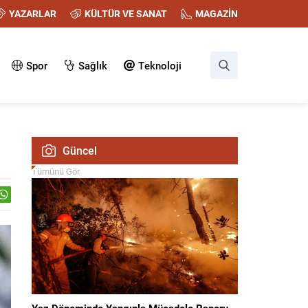
YAZARLAR
KÜLTÜR VE SANAT
MAGAZİN
Spor
Sağlık
Teknoloji
Güncel
Tümünü Gör
Yaz Döneminde Yangınla Mücadele Raporu