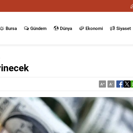
Bursa
Gündem
Dünya
Ekonomi
Siyaset
k
vinecek
A
+
A
-