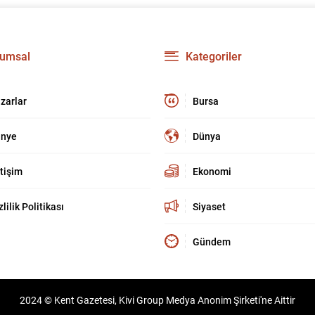
umsal
Kategoriler
zarlar
Bursa
nye
Dünya
etişim
Ekonomi
zlilik Politikası
Siyaset
Gündem
2024 © Kent Gazetesi, Kivi Group Medya Anonim Şirketi'ne Aittir