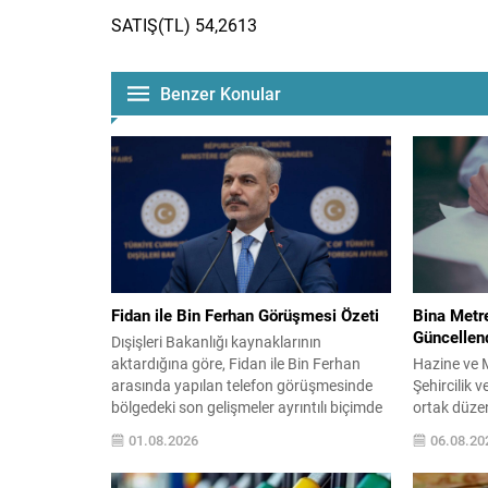
SATIŞ(TL) 54,2613
Benzer Konular
Fidan ile Bin Ferhan Görüşmesi Özeti
Bina Metre
Güncellen
Dışişleri Bakanlığı kaynaklarının
aktardığına göre, Fidan ile Bin Ferhan
Hazine ve M
arasında yapılan telefon görüşmesinde
Şehircilik v
bölgedeki son gelişmeler ayrıntılı biçimde
ortak düze
ele alındı. Taraflar, yaşanan çatışmaların
yayımlanara
01.08.2026
06.08.20
sona erdirilmesine yönelik sürdürülen
vergisi hes
gayretleri değerlendirdi. Görüşmede
normal inşa