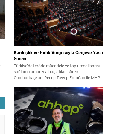
2024 yerel seçimleri ve 4-5 Kasım 2023’teki CHP
38. Olağan Kurultayı sürecine ilişkin iddiaları
tik
kapsıyor. Daha önce Antalya ve İstanbul...
la
Kardeşlik ve Birlik Vurgusuyla Çerçeve Yasa
Süreci
ü
Türkiye’de terörle mücadele ve toplumsal barışı
sağlama amacıyla başlatılan süreç,
Cumhurbaşkanı Recep Tayyip Erdoğan ile MHP
Lideri Devlet Bahçeli’nin ortak girişimleriyle yeni
bir döneme girdi. Yaklaşık iki yıldır devam eden
çalışmaların ardından şimdi sürecin yasal zemini,
12 maddelik bir çerçeve yasa ile şekillendiriliyor.
Bugün komisyonda görüşülecek olan bu yasa
an
taslağı,...