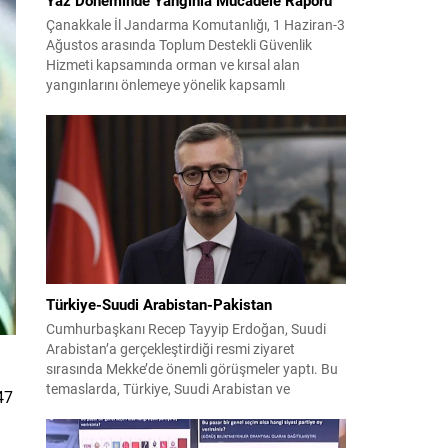
Çanakkale İl Jandarma Komutanlığı, 1 Haziran-3
Ağustos arasında Toplum Destekli Güvenlik
Hizmeti kapsamında orman ve kırsal alan
yangınlarını önlemeye yönelik kapsamlı
bilgilendirme çalışmaları yürüttü. On iki ilçede
görev yapan 178 tim ve 742 personel, sahada
aktif olarak halkı bilinçlendirdi ve denetim
faaliyetleri gerçekleştirdi. Faaliyetler esnasında
bin 315 biçerdöver ve balya...
Türkiye-Suudi Arabistan-Pakistan
Cumhurbaşkanı Recep Tayyip Erdoğan, Suudi
Arabistan’a gerçekleştirdiği resmi ziyaret
sırasında Mekke’de önemli görüşmeler yaptı. Bu
temaslarda, Türkiye, Suudi Arabistan ve
47
Pakistan arasında savunma alanında yeni bir iş
birliği çerçevesi oluşturuldu. Ziyaretin en somut