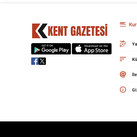
Kur
Ya
Kü
İl
Gi