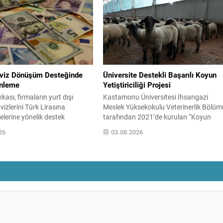
t, sanayi tesisi, otel, eğitim ve
kapasiteyi ekonomiye kazandıracağız”
arı gibi çok sayıda bina
Bursa merkezli teknoloji girişimi
s alınacak maliyetlerini
SepetTaxi, şehir içi ulaşım ve mikro lojis
 Bu düzenlemeyle, 2027...
alanında geliştirdiği yeni nesil platform
Türkiye’de ulaşım alışkanlıklarına...
viz Dönüşüm Desteğinde
Üniversite Destekli Başarılı Koyun
enleme
Yetiştiriciliği Projesi
ası, firmaların yurt dışı
Kastamonu Üniversitesi İhsangazi
vizlerini Türk Lirasına
Meslek Yüksekokulu Veterinerlik Bölüm
lerine yönelik destek
tarafından 2021’de kurulan “Koyun
da önemli değişiklikler
Yetiştiriciliği ve Uygulama Ünitesi”,
26
03.08.2026
ni düzenleme ile destekten
bölgedeki yetiştiriciliğe bilimsel
 firmaların ürettiği katma
yöntemlerle destek vermeye devam
şekillenecek ve karlılık ile iş
ediyor. Ünitede gerçekleştirilen bakım,
tleri dikkate alınacak. Aracı
besleme ve sağlık uygulamaları ile
ra ilişkin düzenleme de
hayvanların üreme performansında
Katma değere dayalı limitlerini
kayda değer artışlar gözlendi. Uygulan
acı ihracatçılar, katma
yöntemlerle koyunların kızgınlık oranı
yaklaşık yüzde 80 seviyelerine, gebelik
oranı ise...