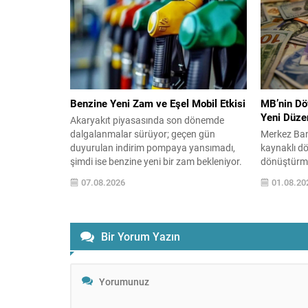
çatışmaların durdurulması ve insani
tebliğ; konu
durumun iyileştirilmesine yönelik
sağlık yapıl
atılabilecek adımlar üzerinde duruldu.
türünün esa
Diplomatik kanalların etkin biçimde
belirliyor.
kullanılması ve gerekli koordinasyonun
sağlanması...
Benzine Yeni Zam ve Eşel Mobil Etkisi
MB’nin Dö
Yeni Düz
Akaryakıt piyasasında son dönemde
dalgalanmalar sürüyor; geçen gün
Merkez Bank
duyurulan indirim pompaya yansımadı,
kaynaklı dö
şimdi ise benzine yeni bir zam bekleniyor.
dönüştürme
Enerji piyasalarındaki belirsizlikler ve
uygulamasın
07.08.2026
01.08.20
uluslararası gelişmeler fiyat beklentilerini
getirdi. Ye
etkiliyor. Sektör kaynaklarına göre
yararlanma,
benzinin litre fiyatına yaklaşık 1,43 TL
değere göre 
zam gelmesi öngörülüyor. Ancak eşel
gücü maliye
Bir Yorum Yazın
mobil uygulaması nedeniyle bu artışın
ihracatçıla
tamamı pompaya yansımayacak;...
yenilendi: 
dolduran ar
değeri...