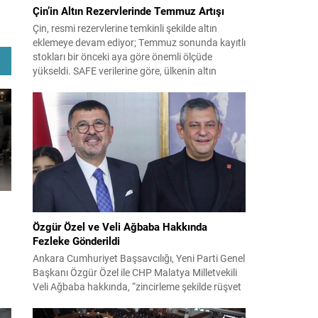
Çin’in Altın Rezervlerinde Temmuz Artışı
Çin, resmi rezervlerine temkinli şekilde altın
eklemeye devam ediyor; Temmuz sonunda kayıtlı
stokları bir önceki aya göre önemli ölçüde
yükseldi. SAFE verilerine göre, ülkenin altın
rezervleri Temmuz’da 640 bin ons artış
göstererek 76.080.000 ons seviyesine ulaştı. Bu
artış, Çin’in aylık alımlarında yıl içinde dikkat
çeken bir yükselişi temsil ediyor. Temmuz...
Özgür Özel ve Veli Ağbaba Hakkında
Fezleke Gönderildi
Ankara Cumhuriyet Başsavcılığı, Yeni Parti Genel
Başkanı Özgür Özel ile CHP Malatya Milletvekili
Veli Ağbaba hakkında, “zincirleme şekilde rüşvet
almak” suçlamasıyla düzenlenen fezlekeleri
Adalet Bakanlığı’na sevk etti. Fezlekeler, 31 Mart