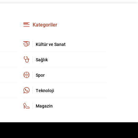
güçlendirmeyi amaçlıyor. AK Parti Genel
Başkanvekili Efkan Ala, teklifin 360’a yakın
milletvekilinin imzasıyla TBMM Başkanlığı’na
verildiğini belirterek, hem siyasi hem de
Kategoriler
toplumsal düzeyde önemli bir destek
bulunduğunu...
Kültür ve Sanat
Sağlık
Spor
Teknoloji
Magazin