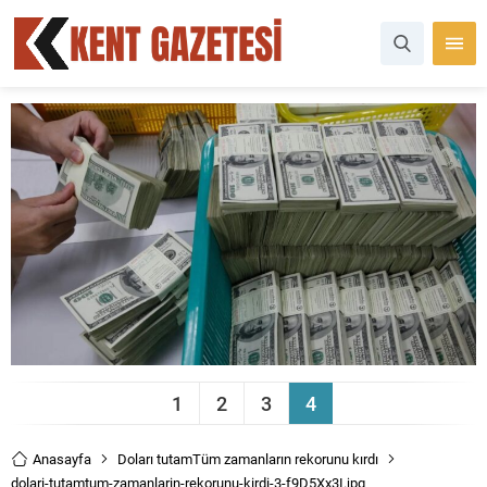
1
2
3
4
Anasayfa
Doları tutamTüm zamanların rekorunu kırdı
dolari-tutamtum-zamanlarin-rekorunu-kirdi-3-f9D5Xx3I.jpg