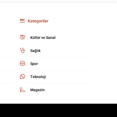
Özkök hakkında ‘Cumhurbaşkanına hakaret’
suçundan re’sen soruşturma başlatıldı. Özkök,
hakkındaki soruşturma kapsamında
Çağlayan’daki İstanbul Adalet Sarayı’na giderek
Kategoriler
savcılığa ifade verdi. İfadesinin ardından
adliyeden ayrıldığı bildirildi. Programdaki sözleri
ve savunması...
Kültür ve Sanat
Sağlık
Spor
Teknoloji
Magazin