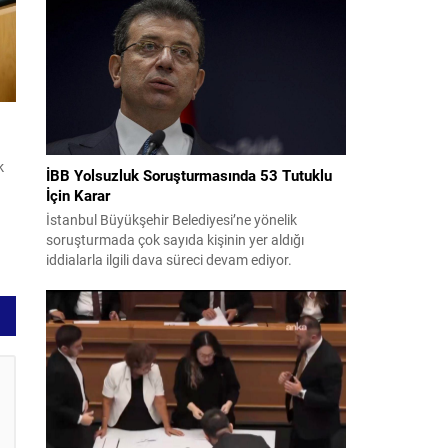
bildiri, ülke güvenliği ve bölgesel gelişmelere dair
değerlendirmeleri içermektedir. Yaklaşık 2 saat
15 dakika süren oturumun sonuç metninde;
terörle mücadele, bölgesel istikrar,...
k
İBB Yolsuzluk Soruşturmasında 53 Tutuklu
n
İçin Karar
İstanbul Büyükşehir Belediyesi’ne yönelik
soruşturmada çok sayıda kişinin yer aldığı
iddialarla ilgili dava süreci devam ediyor.
Mahkeme, savcının görüşünü aldıktan sonra
sanıkların tutukluluk hallerini ayrı ayrı
de
değerlendirdi. İnceleme sonucunda, aralarında
Ekrem İmamoğlu’nun da bulunduğu 53 tutuklu
hakkında tutukluluk hallerinin sürdürülmesine
karar verildi. İddialar ve değerlendirilen talepler
Soruşturma kapsamında sanıklara yöneltilen...