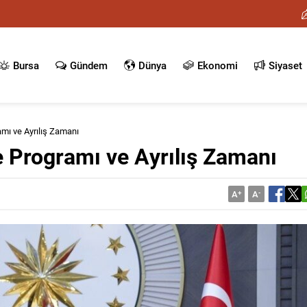
Bursa
Gündem
Dünya
Ekonomi
Siyaset
mı ve Ayrılış Zamanı
 Programı ve Ayrılış Zamanı
A
+
A
-