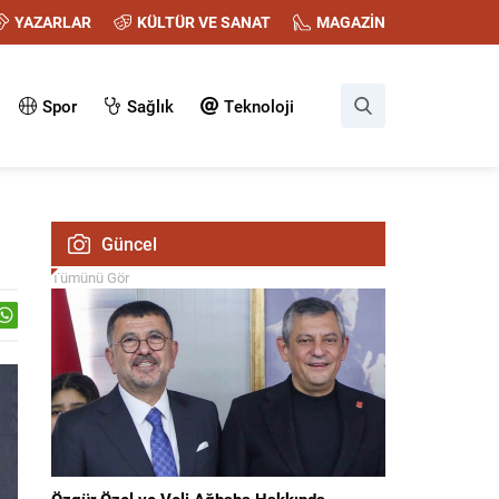
YAZARLAR
KÜLTÜR VE SANAT
MAGAZİN
Spor
Sağlık
Teknoloji
Güncel
Tümünü Gör
Özgür Özel ve Veli Ağbaba Hakkında