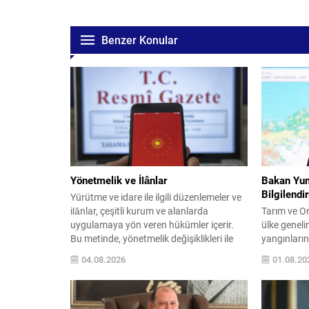
Benzer Konular
Yönetmelik ve İlânlar
Bakan Yum
Bilgilendi
Yürütme ve idare ile ilgili düzenlemeler ve
ilânlar, çeşitli kurum ve alanlarda
Tarım ve O
uygulamaya yön veren hükümler içerir.
ülke genel
Bu metinde, yönetmelik değişiklikleri ile
yangınların
ilân türleri sade ve akıcı bir dille yeniden
Yetkililer,
04.08.2026
01.08.20
düzenlenmiştir. Belirtilen
yoğun şeki
yönetmeliklerdeki değişiklikler, kamu
kısmının kon
personelinin görev ve unvan
Bakan Yuma
düzenlemelerinden, su havzalarının
260 yangını