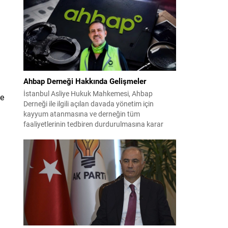
çalışmaların ardından şimdi sürecin yasal zemini,
12 maddelik bir çerçeve yasa ile şekillendiriliyor.
Bugün komisyonda görüşülecek olan bu yasa
taslağı,...
Ahbap Derneği Hakkında Gelişmeler
İstanbul Asliye Hukuk Mahkemesi, Ahbap
ve
Derneği ile ilgili açılan davada yönetim için
kayyum atanmasına ve derneğin tüm
faaliyetlerinin tedbiren durdurulmasına karar
verdi. Daha önce mali denetim amaçlı kayyum
kararı verilmiş olup son adım doğrudan yönetime
ilişkin bir tedbir niteliği taşıyor. İstanbul Emniyet
Müdürlüğü Mali Suçlarla Mücadele Şube
Müdürlüğü ve İstanbul...