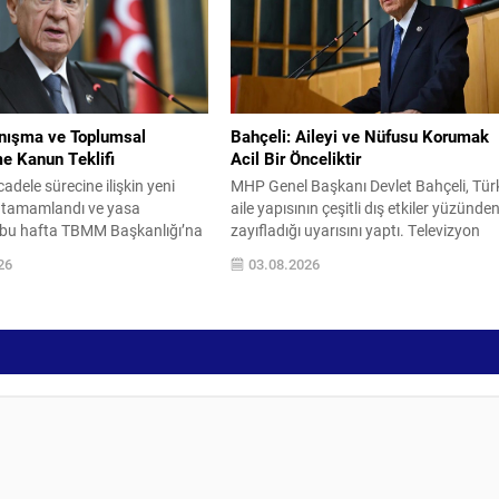
na alındığını açıkladı. Halen iki
veriler ve suça yönelimi gösteren
vam ettiği ve şu...
bulguların birlikte değerlendirilerek
tehlikelerin öne çıkartılacağını açıkladı.
Ayrıca, okul...
anışma ve Toplumsal
Bahçeli: Aileyi ve Nüfusu Korumak
e Kanun Teklifi
Acil Bir Önceliktir
adele sürecine ilişkin yeni
MHP Genel Başkanı Devlet Bahçeli, Tür
 tamamlandı ve yasa
aile yapısının çeşitli dış etkiler yüzünde
n bu hafta TBMM Başkanlığı’na
zayıfladığı uyarısını yaptı. Televizyon
ekleniyor. Teklif, geniş bir
yayınları, sosyal medya ve LGBT gibi
26
03.08.2026
a hazırlanırken AK Parti ve
akımların aile içi dengeleri
ı ile bazı diğer partilerde imza
etkileyebileceğini belirterek, bu
adı. Çerçeve yasa, “Milli
gelişmelerin toplumsal hayat üzerinde
 ve Toplumsal Bütünleşmenin
olumsuz sonuçlar doğurabileceğini ifa
mesi” başlığıyla hazırlandı.
etti. Bahçeli, ailenin bir milletin varlığını
 imzayı Genel Başkan Devlet
sürdüren en temel kurumu olduğunu
vurguladı. Ailenin...