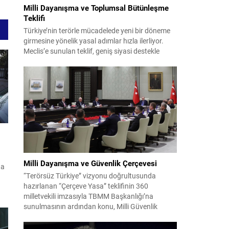
Milli Dayanışma ve Toplumsal Bütünleşme
Teklifi
Türkiye’nin terörle mücadelede yeni bir döneme
girmesine yönelik yasal adımlar hızla ilerliyor.
Meclis’e sunulan teklif, geniş siyasi destekle
birlikte toplumsal barış ve güvenliği
güçlendirmeyi amaçlıyor. AK Parti Genel
Başkanvekili Efkan Ala, teklifin 360’a yakın
milletvekilinin imzasıyla TBMM Başkanlığı’na
verildiğini belirterek, hem siyasi hem de
toplumsal düzeyde önemli bir destek
bulunduğunu...
Milli Dayanışma ve Güvenlik Çerçevesi
da
“Terörsüz Türkiye” vizyonu doğrultusunda
hazırlanan “Çerçeve Yasa” teklifinin 360
milletvekili imzasıyla TBMM Başkanlığı’na
ve
sunulmasının ardından konu, Milli Güvenlik
ı
Kurulu (MGK) toplantısında ele alınmıştır.
Toplantı sonrası yayımlanan sekiz maddelik