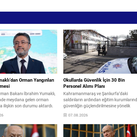
aklı’dan Orman Yangınları
Okullarda Güvenlik İçin 30 Bin
rmesi
Personel Alımı Planı
rman Bakanı İbrahim Yumaklı,
Kahramanmaraş ve Şanlıurfa’daki
inde meydana gelen orman
saldırıların ardından eğitim kurumların
a ilişkin son durumu aktardı.
güvenliğin güçlendirilmesine yönelik
 yangın söndürme çalışmalarının
adımlar hız kazandı. Milli Eğitim Bakanı
26
07.08.2026
lde sürdüğünü ve büyük
Yusuf Tekin, okullarda riskleri öngören 
trol altına alındığını belirtiyor.
erken uyarı sağlayan yapay zekâ tabanl
klı açıklamasında, toplam
bir sistem kurulacağını; devamsızlık
n çıktığını, bunlardan 258’inin
eğilimleri, disiplin kayıtları, demografik