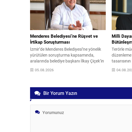
korunmasına; tarım arazilerinin
kontrol altı
kullanımından raylı sistemler sanayiine
yangının de
kadar...
Menderes Belediyesi’ne Rüşvet ve
Milli Day
İrtikap Soruşturması
Bütünleşm
İzmir’de Menderes Belediyesi’ne yönelik
Terörle müc
yürütülen soruşturma kapsamında,
düzenleme
aralarında belediye başkanı İlkay Çiçek’in
tasarısını
de bulunduğu 15 kişi gözaltına alındı.
sunulması b
05.08.2026
04.08.20
Gözaltına alınanlar arasında başkan
mutabakatl
yardımcıları, imar ve şehircilik müdürü,
MHP gruplar
plan ve proje müdürü, yapı kontrol
süreci başl
müdürü ile bazı meclis üyeleri ve belediye
Dayanışma
Bir Yorum Yazın
personeli yer alıyor. Soruşturma
Güçlendiril
iddialarına göre belediyede, yapı kullanım
MHP’de ilk
izni...
Bahçeli...