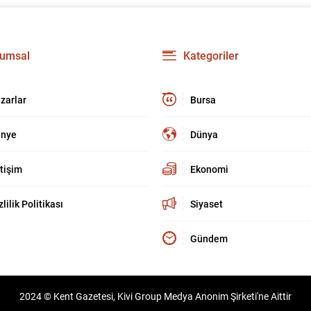
umsal
Kategoriler
zarlar
Bursa
nye
Dünya
etişim
Ekonomi
zlilik Politikası
Siyaset
Gündem
2024 © Kent Gazetesi, Kivi Group Medya Anonim Şirketi'ne Aittir