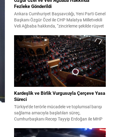
Fezleke Gönderildi
Ankara Cumhuriyet Başsavcılığı, Yeni Parti Genel
Başkanı Özgür Özel ile CHP Malatya Milletvekili
Veli Ağbaba hakkında, “zincirleme şekilde rüşvet
almak” suçlamasıyla düzenlenen fezlekeleri
Adalet Bakanlığı’na sevk etti. Fezlekeler, 31 Mart
2024 yerel seçimleri ve 4-5 Kasım 2023’teki CHP
38. Olağan Kurultayı sürecine ilişkin iddiaları
kapsıyor. Daha önce Antalya ve İstanbul...
Kardeşlik ve Birlik Vurgusuyla Çerçeve Yasa
Süreci
Türkiye’de terörle mücadele ve toplumsal barışı
sağlama amacıyla başlatılan süreç,
Cumhurbaşkanı Recep Tayyip Erdoğan ile MHP
Lideri Devlet Bahçeli’nin ortak girişimleriyle yeni
bir döneme girdi. Yaklaşık iki yıldır devam eden