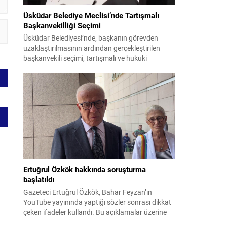
Üsküdar Belediye Meclisi’nde Tartışmalı
Başkanvekilliği Seçimi
Üsküdar Belediyesi’nde, başkanın görevden
uzaklaştırılmasının ardından gerçekleştirilen
başkanvekili seçimi, tartışmalı ve hukuki
itirazlara konu olacak uygulamalarla gündeme
geldi. Yapılan oylamada usul ve gizlilikle ilgili
ciddi iddialar ortaya atıldı; bazı oyların geçersiz
sayılması ve meclis içindeki yönlendirmeler
kamuoyunda tepkilere yol açtı. Seçim sürecinde
yaşanan gelişmeler, parti grupları arasındaki
gerilimi artırdı. CHP’nin...
Ertuğrul Özkök hakkında soruşturma
başlatıldı
Gazeteci Ertuğrul Özkök, Bahar Feyzan’ın
YouTube yayınında yaptığı sözler sonrası dikkat
çeken ifadeler kullandı. Bu açıklamalar üzerine
İstanbul Cumhuriyet Başsavcılığı tarafından