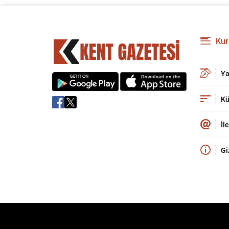
Kur
Ya
Kü
İl
Gi