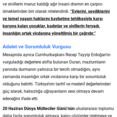
ve sivillerin maruz kaldığı ağır insani dramın en çarpıcı
örneklerinden biri olarak nitelendirdi.
“Evlerini, sevdiklerini
ve temel yaşam haklarını kaybetme tehlikesiyle karşı
karşıya kalan çocuklar, kadınlar ve sivillerin feryadı,
insanlığın ortak vicdanına yöneltilmiş bir çağrıdır.”
Adalet ve Sorumluluk Vurgusu
Mesajında ayrıca Cumhurbaşkanı Recep Tayyip Erdoğan’ın
vurguladığı değerlere atıfta bulunan Duran, mazlumların
yanında durmanın yalnızca bir tercih olmadığını, aynı
zamanda insanlığın ortak vicdanına karşı bir sorumluluk
olduğunu belirtti. Türkiye’nin tarihî ve medenî değerlerinden
güç alarak, haksızlığa uğrayanların sesi olmaya devam
edeceğini ifade etti.
20 Haziran Dünya Mülteciler Günü’nün
uluslararası toplumu
daha fazla sorumluluk almaya, kalıcı çözümler üretmeye ve