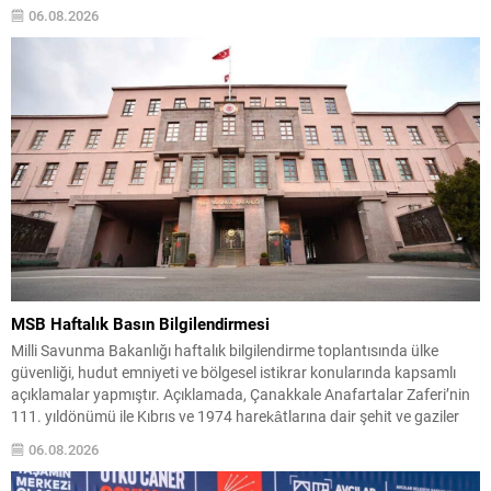
kişilerin yararlanabileceğini netleştiriyor. DEM Parti Sözcüsü Ayşegül
06.08.2026
Doğan, genel merkezde düzenlediği basın toplantısında teklifin içerik
ve hedeflerine dair...
MSB Haftalık Basın Bilgilendirmesi
Milli Savunma Bakanlığı haftalık bilgilendirme toplantısında ülke
güvenliği, hudut emniyeti ve bölgesel istikrar konularında kapsamlı
açıklamalar yapmıştır. Açıklamada, Çanakkale Anafartalar Zaferi’nin
111. yıldönümü ile Kıbrıs ve 1974 harekâtlarına dair şehit ve gaziler
anmaları vurgulanmış; kahraman şehitlerimize rahmet ve minnet
06.08.2026
dileği tekrarlanmıştır. Türk Silahlı Kuvvetleri’nin terörle mücadeledeki
kararlılığı ve hudut güvenliğinde...