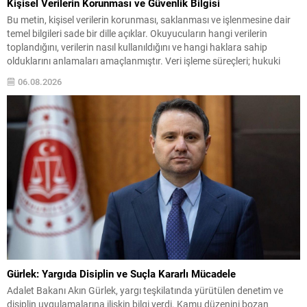
Kişisel Verilerin Korunması ve Güvenlik Bilgisi
Bu metin, kişisel verilerin korunması, saklanması ve işlenmesine dair
temel bilgileri sade bir dille açıklar. Okuyucuların hangi verilerin
toplandığını, verilerin nasıl kullanıldığını ve hangi haklara sahip
olduklarını anlamaları amaçlanmıştır. Veri işleme süreçleri; hukuki
dayanaklar, verilerin aktarımı ve saklama süreleri gibi konuları kapsar.
06.08.2026
Ayrıca güvenlik önlemleri ve veri ihlali durumunda uygulanacak...
Gürlek: Yargıda Disiplin ve Suçla Kararlı Mücadele
Adalet Bakanı Akın Gürlek, yargı teşkilatında yürütülen denetim ve
disiplin uygulamalarına ilişkin bilgi verdi. Kamu düzenini bozan