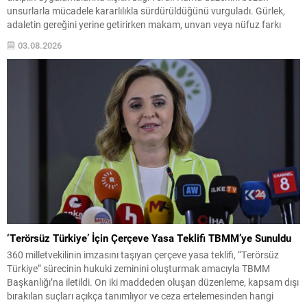
unsurlarla mücadele kararlılıkla sürdürüldüğünü vurguladı. Gürlek,
adaletin gereğini yerine getirirken makam, unvan veya nüfuz farkı
gözetilmediğini belirtti ve bu yaklaşımın yargı mensupları için de
03.08.2026
geçerli olduğunu söyledi. Denetim ve Disiplin Uygulamaları Hâkim ve...
‘Terörsüz Türkiye’ İçin Çerçeve Yasa Teklifi TBMM’ye Sunuldu
360 milletvekilinin imzasını taşıyan çerçeve yasa teklifi, “Terörsüz
Türkiye” sürecinin hukuki zeminini oluşturmak amacıyla TBMM
Başkanlığı’na iletildi. On iki maddeden oluşan düzenleme, kapsam dışı
bırakılan suçları açıkça tanımlıyor ve ceza ertelemesinden hangi