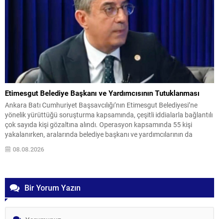
Etimesgut Belediye Başkanı ve Yardımcısının Tutuklanması
Ankara Batı Cumhuriyet Başsavcılığı’nın Etimesgut Belediyesi’ne
yönelik yürüttüğü soruşturma kapsamında, çeşitli iddialarla bağlantılı
çok sayıda kişi gözaltına alındı. Operasyon kapsamında 55 kişi
yakalanırken, aralarında belediye başkanı ve yardımcılarının da
bulunduğu kişiler hakkında soruşturma başlatıldı. Soruşturma; suç
08.08.2026
işlemek amacıyla örgüt kurma, zimmet, rüşvet, irtikap, ihaleye fesat
karıştırma, edimin ifasına fesat karıştırma...
Bir Yorum Yazın