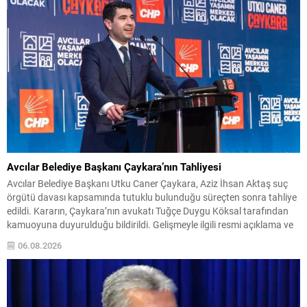
Avcılar Belediye Başkanı Çaykara’nın Tahliyesi
Avcılar Belediye Başkanı Utku Caner Çaykara, Aziz İhsan Aktaş suç
örgütü davası kapsamında tutuklu bulunduğu süreçten sonra tahliye
edildi. Kararın, Çaykara’nın avukatı Tuğçe Duygu Köksal tarafından
kamuoyuna duyurulduğu bildirildi. Gelişmeyle ilgili resmi açıklama ve
ayrıntıların ilerleyen saatlerde paylaşılacağı belirtiliyor. Olayın kısa
06.08.2026
özeti Çaykara, soruşturma ve yargılama sürecinde tutuklu bulunan
isimlerden...