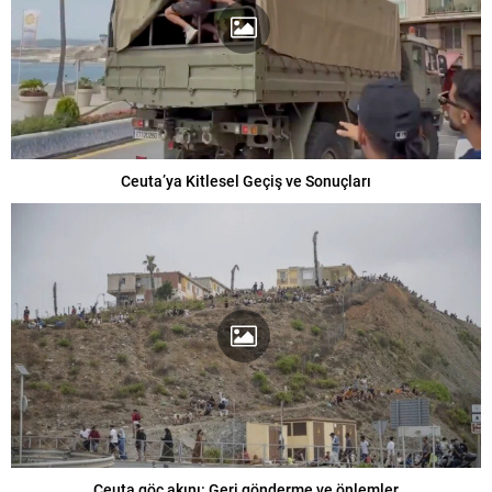
Ceuta’ya Kitlesel Geçiş ve Sonuçları
Ceuta göç akını: Geri gönderme ve önlemler