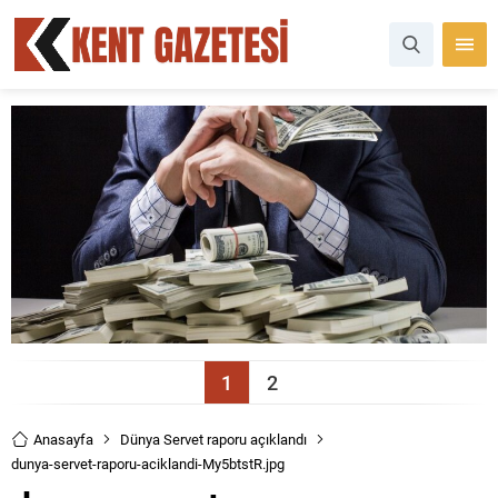
1
2
Anasayfa
Dünya Servet raporu açıklandı
dunya-servet-raporu-aciklandi-My5btstR.jpg