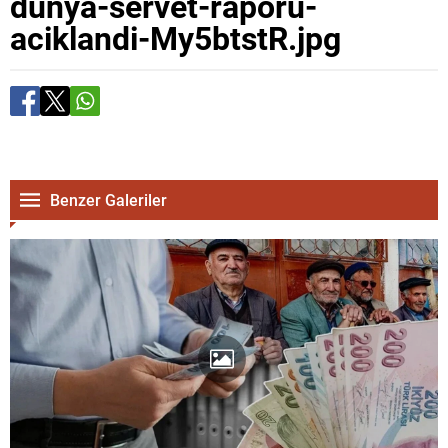
dunya-servet-raporu-
aciklandi-My5btstR.jpg
Benzer Galeriler