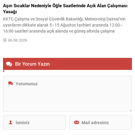
Aşırı Sıcaklar Nedeniyle Öğle Saatlerinde Açık Alan Çalışması
Yasağı
KKTC Çalışma ve Sosyal Güvenlik Bakanlığı, Meteoroloji Dairesi’nin
uyarılarını dikkate alarak 5–15 Ağustos tarihleri arasında 12:00–
16:00 saatleri arasında açık alanda ve güneş altında çalışma
yapılmasını yasakladı. Karar, doğrudan yüksek sıcaklığa maruz kalan
06.08.2026
çalışanları sıcak çarpması, aşırı sıvı kaybı gibi sağlık risklerinden
korumayı amaçlıyor. Meskun mahal dışındaki tarım ve inşaat
faaliyetlerinde...
Bir Yorum Yazın