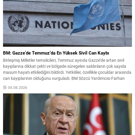
BM: Gazze’de Temmuz’da En Yüksek Sivil Can Kaybı
Birleşmiş Milletler temsilcileri, Temmuz ayında Gazze’de artan sivil
kayıplarına dikkat çekti ve bölgede süregelen saldırıların çok sayıda
masum hayatı etkilediğini bildirdi. Yetkililer, özellikle çocuklar arasında
can kayıplarının olduğunu vurguladı. BM Sözcü Yardımcısı Farhan
Haq, New York’taki basın toplantısında, Gazze genelinde hava
04.08.2026
saldırıları, topçu atışları ve silahlı saldırıların sürdüğünü; bunun
sonucunda...