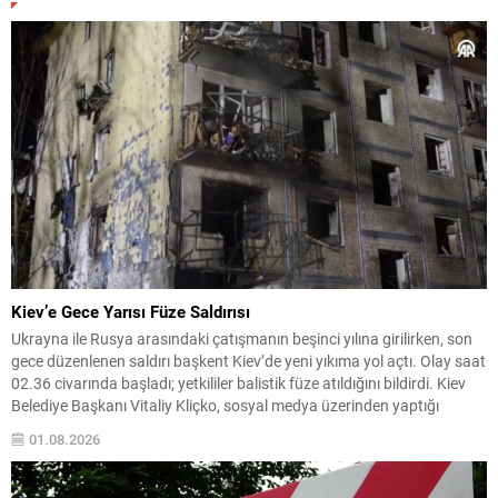
Kiev’e Gece Yarısı Füze Saldırısı
Ukrayna ile Rusya arasındaki çatışmanın beşinci yılına girilirken, son
gece düzenlenen saldırı başkent Kiev’de yeni yıkıma yol açtı. Olay saat
02.36 civarında başladı; yetkililer balistik füze atıldığını bildirdi. Kiev
Belediye Başkanı Vitaliy Kliçko, sosyal medya üzerinden yaptığı
açıklamada saldırının şehir merkezlerinde hasara neden olduğunu ve
01.08.2026
kurtarma ekiplerinin olay yerlerinde çalıştığını...