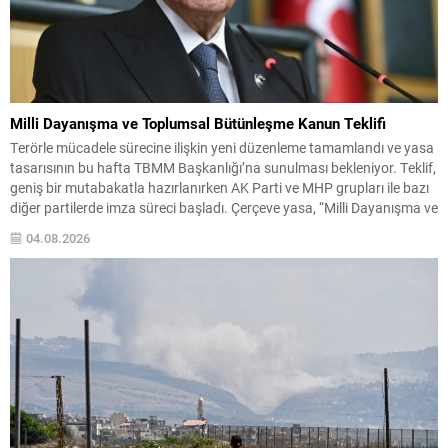
Milli Dayanışma ve Toplumsal Bütünleşme Kanun Teklifi
Terörle mücadele sürecine ilişkin yeni düzenleme tamamlandı ve yasa
tasarısının bu hafta TBMM Başkanlığı’na sunulması bekleniyor. Teklif,
geniş bir mutabakatla hazırlanırken AK Parti ve MHP grupları ile bazı
diğer partilerde imza süreci başladı. Çerçeve yasa, “Milli Dayanışma ve
Toplumsal Bütünleşmenin Güçlendirilmesi” başlığıyla hazırlandı.
04.08.2026
MHP’de ilk imzayı Genel Başkan Devlet Bahçeli...