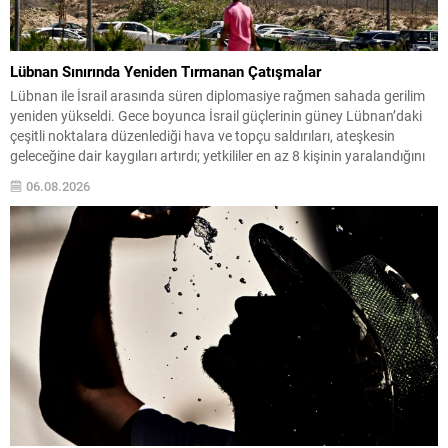
Lübnan Sınırında Yeniden Tırmanan Çatışmalar
Lübnan ile İsrail arasında süren diplomasiye rağmen sahada gerilim
yeniden yükseldi. Gece boyunca İsrail güçlerinin güney Lübnan’daki
çeşitli noktalara düzenlediği hava ve topçu saldırıları, ateşkesin
geleceğine dair kaygıları artırdı; yetkililer en az 8 kişinin yaralandığını
bildirdi. Sur kentine yakın Burc Şimali Mahallesi, insansız hava araçları
06.08.2026
tarafından üst üste üç kez...