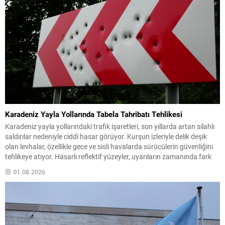
Karadeniz Yayla Yollarında Tabela Tahribatı Tehlikesi
Karadeniz yayla yollarındaki trafik işaretleri, son yıllarda artan silahlı
saldırılar nedeniyle ciddi hasar görüyor. Kurşun izleriyle delik deşik
olan levhalar, özellikle gece ve sisli havalarda sürücülerin güvenliğini
tehlikeye atıyor. Hasarlı reflektif yüzeyler, uyarıların zamanında fark
edilmesini engellediğinden, dar ve virajlı güzergâhlarda kaza riskini
01.08.2026
yükseltiyor. Bölge halkı ve sık yolculuk yapan...