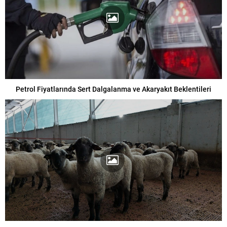
Petrol Fiyatlarında Sert Dalgalanma ve Akaryakıt Beklentileri