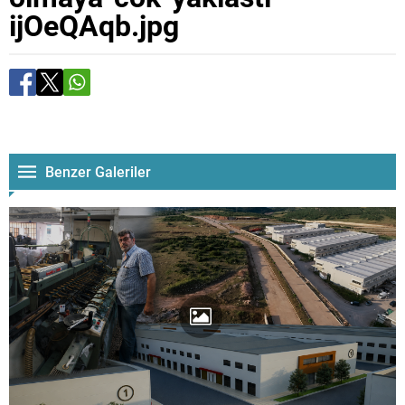
ijOeQAqb.jpg
Benzer Galeriler