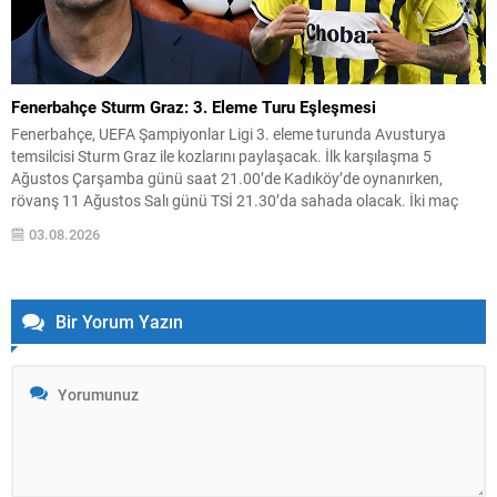
Fenerbahçe Sturm Graz: 3. Eleme Turu Eşleşmesi
Fenerbahçe, UEFA Şampiyonlar Ligi 3. eleme turunda Avusturya
temsilcisi Sturm Graz ile kozlarını paylaşacak. İlk karşılaşma 5
Ağustos Çarşamba günü saat 21.00’de Kadıköy’de oynanırken,
rövanş 11 Ağustos Salı günü TSİ 21.30’da sahada olacak. İki maç
sonunda turu geçen takım, play-off turunda daha önce belirlenen
03.08.2026
eşleşmenin galibiyle karşılaşacak. Kura çekimi İsviçre’nin...
Bir Yorum Yazın