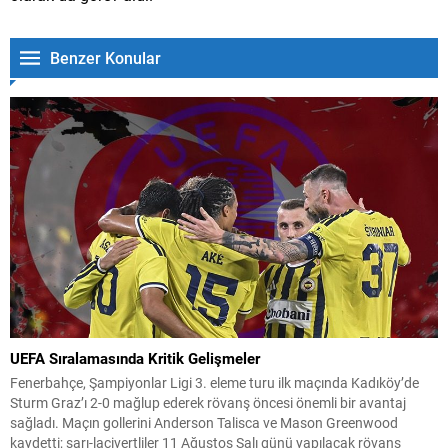
Benzer Konular
UEFA Sıralamasında Kritik Gelişmeler
Fenerbahçe, Şampiyonlar Ligi 3. eleme turu ilk maçında Kadıköy’de
Sturm Graz’ı 2-0 mağlup ederek rövanş öncesi önemli bir avantaj
sağladı. Maçın gollerini Anderson Talisca ve Mason Greenwood
kaydetti; sarı-lacivertliler 11 Ağustos Salı günü yapılacak rövanş