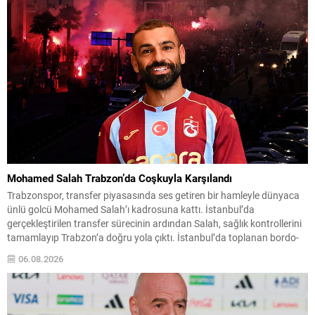
Mohamed Salah Trabzon’da Coşkuyla Karşılandı
Trabzonspor, transfer piyasasında ses getiren bir hamleyle dünyaca
ünlü golcü Mohamed Salah’ı kadrosuna kattı. İstanbul’da
gerçekleştirilen transfer sürecinin ardından Salah, sağlık kontrollerini
tamamlayıp Trabzon’a doğru yola çıktı. İstanbul’da toplanan bordo-
mavili taraftarların sevgi gösterileri eşliğinde karşılanan Mısırlı yıldız,
06.08.2026
kulüp başkanı Ertuğrul Doğan ile birlikte Trabzon’a intikal etti.
Yolculuk ve karşılamada büyük...