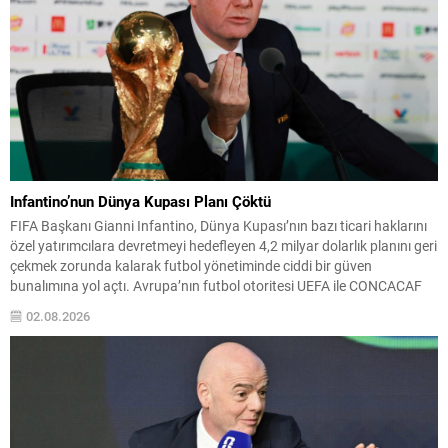
Infantino’nun Dünya Kupası Planı Çöktü
FIFA Başkanı Gianni Infantino, Dünya Kupası’nın bazı ticari haklarını
özel yatırımcılara devretmeyi hedefleyen 4,2 milyar dolarlık planını geri
çekmek zorunda kalarak futbol yönetiminde ciddi bir güven
bunalımına yol açtı. Avrupa’nın futbol otoritesi UEFA ile CONCACAF
gibi konfederasyonlar, Infantino’ya karşı güvenlerini kamuoyuna
02.08.2026
açıkladı ve sürecin şeffaflıktan uzak biçimde yürütüldüğünü ileri
sürdü....