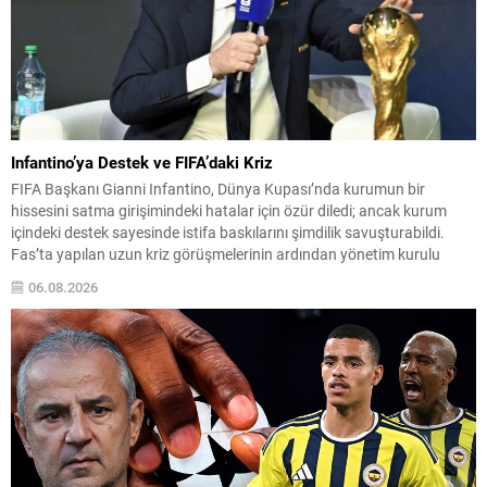
Infantino’ya Destek ve FIFA’daki Kriz
FIFA Başkanı Gianni Infantino, Dünya Kupası’nda kurumun bir
hissesini satma girişimindeki hatalar için özür diledi; ancak kurum
içindeki destek sayesinde istifa baskılarını şimdilik savuşturabildi.
Fas’ta yapılan uzun kriz görüşmelerinin ardından yönetim kurulu
Infantino’ya tam destek verdiğini açıkladı. Sızdırılan plan detayları ve
06.08.2026
ulusal federasyonlara verilen teşvik tekliflerinin ortaya çıkışı, yoğun
eleştirilere...