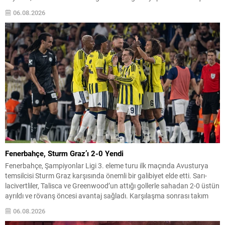
önünde moralli. Bu galibiyet, Türkiye’nin UEFA ülke puanı tablosunda
06.08.2026
da etkisini hissettirebilir. Avrupa sahnesindeki diğer...
Fenerbahçe, Sturm Graz’ı 2-0 Yendi
Fenerbahçe, Şampiyonlar Ligi 3. eleme turu ilk maçında Avusturya
temsilcisi Sturm Graz karşısında önemli bir galibiyet elde etti. Sarı-
lacivertliler, Talisca ve Greenwood’un attığı gollerle sahadan 2-0 üstün
ayrıldı ve rövanş öncesi avantaj sağladı. Karşılaşma sonrası takım
yönetimi mücadeleyi değerlendirdi ve gelecek planlarına dair bilgi
06.08.2026
verdi. Futboldan sorumlu yönetici Cihan Kamer,...