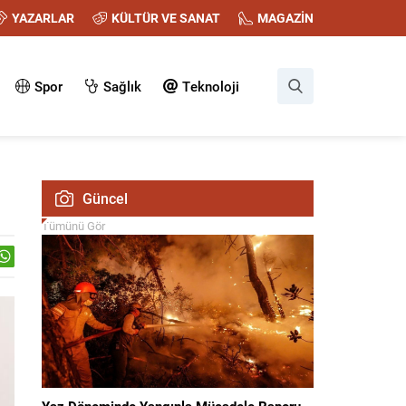
YAZARLAR
KÜLTÜR VE SANAT
MAGAZİN
Spor
Sağlık
Teknoloji
Güncel
Tümünü Gör
Yaz Döneminde Yangınla Mücadele Raporu