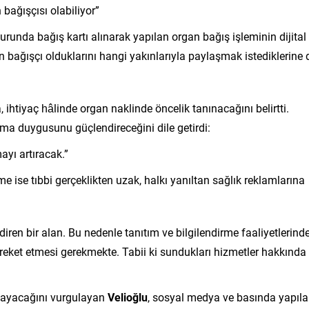
 bağışçısı olabiliyor”
unda bağış kartı alınarak yapılan organ bağış işleminin dijital
erin bağışçı olduklarını hangi yakınlarıyla paylaşmak istediklerine 
, ihtiyaç hâlinde organ naklinde öncelik tanınacağını belirtti.
a duygusunu güçlendireceğini dile getirdi:
yı artıracak.”
 ise tıbbi gerçeklikten uzak, halkı yanıltan sağlık reklamlarına
diren bir alan. Bu nedenle tanıtım ve bilgilendirme faaliyetlerind
areket etmesi gerekmekte. Tabii ki sundukları hizmetler hakkında
amayacağını vurgulayan
Velioğlu
, sosyal medya ve basında yapıl