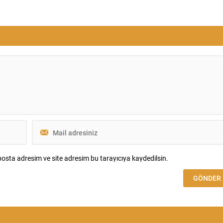
klamada, önceliklerinin suç
yaygınlığın bir sonucu olarak, çevrimiçi
i yapılaşma aşamasında tespit
bankacılık dahil olmak üzere dijital
unu belirtti. Bakan Çiftçi,
hizmetlerin kullanımında belirgin bir art
 insan ve finans kaynaklarını
gözleniyor. Son yıllarda mobil cihazları
suç gelirlerini hukuki çerçevede
ve bankaların dijital çözümlerinin
etimine almak olduğunu
yaygınlaşması, bankacılık işlemlerinin
“Hiçbir suç yapılanmasına
daha hızlı...
osta adresim ve site adresim bu tarayıcıya kaydedilsin.