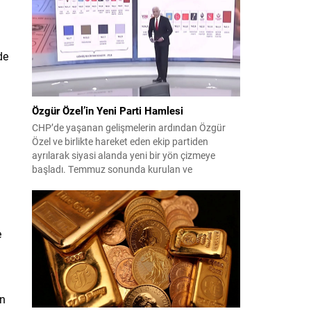
çıktısı, üç ülkenin imza attığı Mekke Ortak
Savunma Anlaşması oldu. Anlaşma; ortak
güvenlik yaklaşımıyla bölgesel barış, istikrar...
de
Özgür Özel’in Yeni Parti Hamlesi
CHP’de yaşanan gelişmelerin ardından Özgür
Özel ve birlikte hareket eden ekip partiden
ayrılarak siyasi alanda yeni bir yön çizmeye
başladı. Temmuz sonunda kurulan ve
kamuoyunda “Yeni Parti” olarak anılan oluşum,
kısa sürede muhalif medyanın gündemine girdi.
Kuruluşun hemen ardından bazı anket sonuçları
kamuoyuna yansıyınca, partinin tabanda karşılık
e
bulduğu iddiaları gündemi...
an