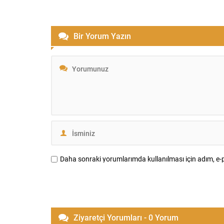
sayesinde suç örgütlerine karşı
yaptığı açı
kararlılığın sürdüğünü açıkladı. İstanbul
örgütlerin
Cumhuriyet Başsavcılığı koordinesinde
etmek olduğ
yürütülen soruşturma ve emniyet
amaçlarının
Bir Yorum Yazın
operasyonlarının sahada etkin şekilde
kurutarak, 
uygulandığını belirtti. Soruşturmada,
devlet den
düşük bedelli gayrimenkullerin sahte
vurguladı. 
ekspertiz raporlarıyla değeri yükseltilerek
alan...
muvazaalı satış yoluyla...
Daha sonraki yorumlarımda kullanılması için adım, e-p
Ziyaretçi Yorumları - 0 Yorum