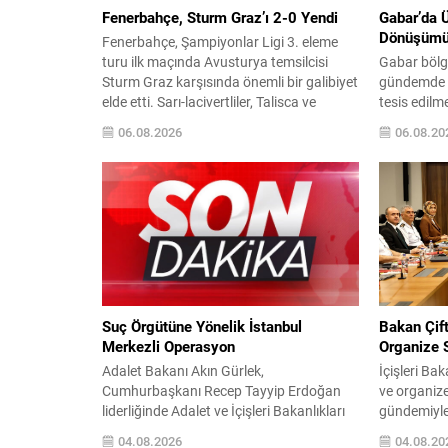
Fenerbahçe, Sturm Graz’ı 2-0 Yendi
Gabar’da 
Dönüşüm
Fenerbahçe, Şampiyonlar Ligi 3. eleme
turu ilk maçında Avusturya temsilcisi
Gabar bölge
Sturm Graz karşısında önemli bir galibiyet
gündemde k
elde etti. Sarı-lacivertliler, Talisca ve
tesis edilm
Greenwood’un attığı gollerle sahadan 2-0
faaliyetlere
06.08.2026
06.08.20
üstün ayrıldı ve rövanş öncesi avantaj
Anonim Ort
sağladı. Karşılaşma sonrası takım
sismik ve s
yönetimi mücadeleyi değerlendirdi ve
saha potans
gelecek planlarına dair bilgi verdi.
yılında Şır
Futboldan sorumlu yönetici Cihan
çalışmalar
Kamer,...
tarihinin e
gerçekleştir
Suç Örgütüne Yönelik İstanbul
Bakan Çift
Merkezli Operasyon
Organize 
Adalet Bakanı Akın Gürlek,
İçişleri Bak
Cumhurbaşkanı Recep Tayyip Erdoğan
ve organiz
liderliğinde Adalet ve İçişleri Bakanlıkları
gündemiyle
ile yürütülen koordineli çalışmalar
başkanlık e
04.08.2026
04.08.20