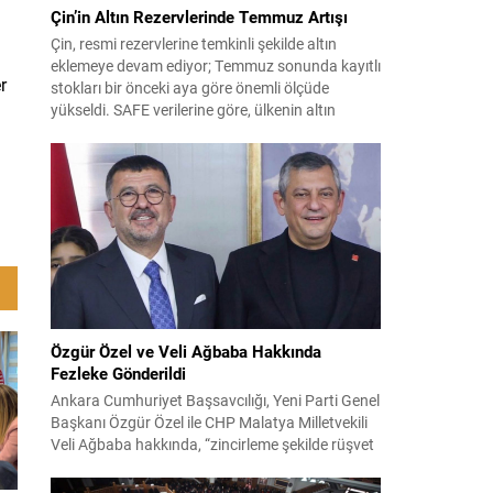
Çin’in Altın Rezervlerinde Temmuz Artışı
Çin, resmi rezervlerine temkinli şekilde altın
eklemeye devam ediyor; Temmuz sonunda kayıtlı
r
stokları bir önceki aya göre önemli ölçüde
yükseldi. SAFE verilerine göre, ülkenin altın
rezervleri Temmuz’da 640 bin ons artış
göstererek 76.080.000 ons seviyesine ulaştı. Bu
artış, Çin’in aylık alımlarında yıl içinde dikkat
çeken bir yükselişi temsil ediyor. Temmuz...
Özgür Özel ve Veli Ağbaba Hakkında
Fezleke Gönderildi
Ankara Cumhuriyet Başsavcılığı, Yeni Parti Genel
Başkanı Özgür Özel ile CHP Malatya Milletvekili
Veli Ağbaba hakkında, “zincirleme şekilde rüşvet
almak” suçlamasıyla düzenlenen fezlekeleri
Adalet Bakanlığı’na sevk etti. Fezlekeler, 31 Mart