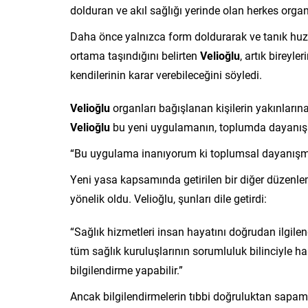
dolduran ve akıl sağlığı yerinde olan herkes organ
Daha önce yalnızca form doldurarak ve tanık huzur
ortama taşındığını belirten
Velioğlu
, artık bireyl
kendilerinin karar verebileceğini söyledi.
Velioğlu
organları bağışlanan kişilerin yakınlarına
Velioğlu
bu yeni uygulamanın, toplumda dayanışm
“Bu uygulama inanıyorum ki toplumsal dayanışma
Yeni yasa kapsamında getirilen bir diğer düzenleme
yönelik oldu. Velioğlu, şunları dile getirdi:
“Sağlık hizmetleri insan hayatını doğrudan ilgilen
tüm sağlık kuruluşlarının sorumluluk bilinciyle h
bilgilendirme yapabilir.”
Ancak bilgilendirmelerin tıbbi doğruluktan sap