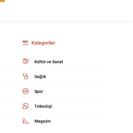
güçlendirmeyi amaçlıyor. AK Parti Genel
Başkanvekili Efkan Ala, teklifin 360’a yakın
milletvekilinin imzasıyla TBMM Başkanlığı’na
verildiğini belirterek, hem siyasi hem de
toplumsal düzeyde önemli bir destek
bulunduğunu...
Kategoriler
Kültür ve Sanat
Sağlık
Spor
Teknoloji
Magazin