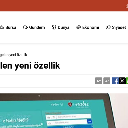
Bursa
Gündem
Dünya
Ekonomi
Siyaset
gelen yeni özellik
len yeni özellik
A
+
A
-