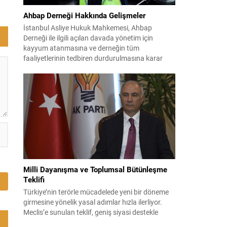
Ahbap Derneği Hakkında Gelişmeler
ış
İstanbul Asliye Hukuk Mahkemesi, Ahbap
n
Derneği ile ilgili açılan davada yönetim için
kayyum atanmasına ve derneğin tüm
faaliyetlerinin tedbiren durdurulmasına karar
verdi. Daha önce mali denetim amaçlı kayyum
kararı verilmiş olup son adım doğrudan yönetime
ilişkin bir tedbir niteliği taşıyor. İstanbul Emniyet
Müdürlüğü Mali Suçlarla Mücadele Şube
Müdürlüğü ve İstanbul...
Milli Dayanışma ve Toplumsal Bütünleşme
Teklifi
Türkiye’nin terörle mücadelede yeni bir döneme
girmesine yönelik yasal adımlar hızla ilerliyor.
Meclis’e sunulan teklif, geniş siyasi destekle
birlikte toplumsal barış ve güvenliği