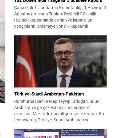
Çanakkale İl Jandarma Komutanlığı, 1 Haziran-3
Ağustos arasında Toplum Destekli Güvenlik
Hizmeti kapsamında orman ve kırsal alan
yangınlarını önlemeye yönelik kapsamlı
bilgilendirme çalışmaları yürüttü. On iki ilçede
görev yapan 178 tim ve 742 personel, sahada
aktif olarak halkı bilinçlendirdi ve denetim
faaliyetleri gerçekleştirdi. Faaliyetler esnasında
bin 315 biçerdöver ve balya...
Türkiye-Suudi Arabistan-Pakistan
Cumhurbaşkanı Recep Tayyip Erdoğan, Suudi
Arabistan’a gerçekleştirdiği resmi ziyaret
sırasında Mekke’de önemli görüşmeler yaptı. Bu
temaslarda, Türkiye, Suudi Arabistan ve
Pakistan arasında savunma alanında yeni bir iş
birliği çerçevesi oluşturuldu. Ziyaretin en somut
ı