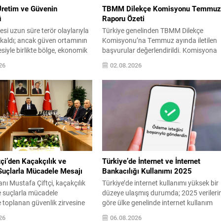
Üretim ve Güvenin
TBMM Dilekçe Komisyonu Temmu
ü
Raporu Özeti
si uzun süre terör olaylarıyla
Türkiye genelinden TBMM Dilekçe
aldı; ancak güven ortamının
Komisyonu’na Temmuz ayında iletilen
esiyle birlikte bölge, ekonomik
başvurular değerlendirildi. Komisyona
 açıldı. Türkiye Petrolleri
toplam bin 610 dilekçe ulaştı; bunların
26
02.08.2026
aklığı (TPAO) burada rahatça
207’si kadınlardan geldi. En yoğun
ondaj çalışmaları yürüterek
başvuru alanları çalışma ve sosyal
iyelini değerlendirdi. 2021
güvenlik ile adalet konuları olurken, en
nak Gabar’da yapılan
çok dilekçe gönderen iller İstanbul,
 neticesinde Cumhuriyet
Ankara ve İzmir olarak sıralandı.
n büyük petrol keşfi
Komisyonun inceleme kayıtlarında,
ildi ve üretime alınan...
vatandaşlardan farklı ve dikkat...
çi’den Kaçakçılık ve
Türkiye’de İnternet ve İnternet
Suçlarla Mücadele Mesajı
Bankacılığı Kullanımı 2025
anı Mustafa Çiftçi, kaçakçılık
Türkiye’de internet kullanımı yüksek bir
e suçlarla mücadele
düzeye ulaşmış durumda; 2025 verileri
 toplanan güvenlik zirvesine
göre ülke genelinde internet kullanım
tti. Sosyal medya üzerinden
oranı yüzde 92,3 olarak saptandı. Bu
26
06.08.2026