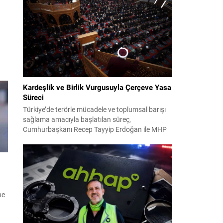
2024 yerel seçimleri ve 4-5 Kasım 2023’teki CHP
z
38. Olağan Kurultayı sürecine ilişkin iddiaları
kapsıyor. Daha önce Antalya ve İstanbul...
Kardeşlik ve Birlik Vurgusuyla Çerçeve Yasa
Süreci
Türkiye’de terörle mücadele ve toplumsal barışı
sağlama amacıyla başlatılan süreç,
Cumhurbaşkanı Recep Tayyip Erdoğan ile MHP
Lideri Devlet Bahçeli’nin ortak girişimleriyle yeni
bir döneme girdi. Yaklaşık iki yıldır devam eden
çalışmaların ardından şimdi sürecin yasal zemini,
12 maddelik bir çerçeve yasa ile şekillendiriliyor.
Bugün komisyonda görüşülecek olan bu yasa
taslağı,...
ne