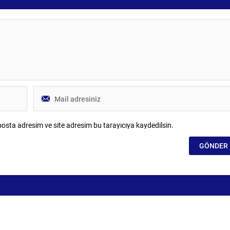
ki İstanbul Adalet Sarayı’na
Parti ve MHP Grubu ise Dündar Ziya
cılığa ifade verdi. İfadesinin
Gültekin’i aday gösterdi....
iyeden ayrıldığı bildirildi.
i sözleri ve savunması...
osta adresim ve site adresim bu tarayıcıya kaydedilsin.