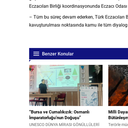
Eczacıları Birliği koordinasyonunda Eczacı Odası Ba
– Tüm bu süreç devam ederken, Türk Eczacıları B
kavuşturulması noktasında kamu ile tüm diyalog ka
Benzer Konular
“Bursa ve Cumalıkızık: Osmanlı
Milli Day
İmparatorluğu’nun Doğuşu”
Bütünleşm
UNESCO DÜNYA MİRASI GÖNÜLLÜLERİ
Terörle müc