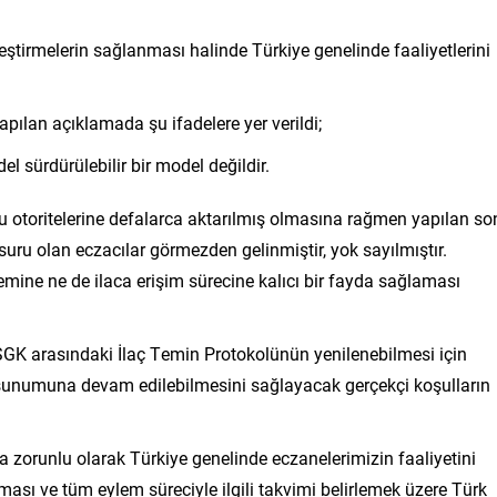
ileştirmelerin sağlanması halinde Türkiye genelinde faaliyetlerini
apılan açıklamada şu ifadelere yer verildi;
el sürdürülebilir bir model değildir.
 otoritelerine defalarca aktarılmış olmasına rağmen yapılan so
uru olan eczacılar görmezden gelinmiştir, yok sayılmıştır.
temine ne de ilaca erişim sürecine kalıcı bir fayda sağlaması
 SGK arasındaki İlaç Temin Protokolünün yenilenebilmesi için
 sunumuna devam edilebilmesini sağlayacak gerçekçi koşulların
zorunlu olarak Türkiye genelinde eczanelerimizin faaliyetini
ması ve tüm eylem süreciyle ilgili takvimi belirlemek üzere Türk