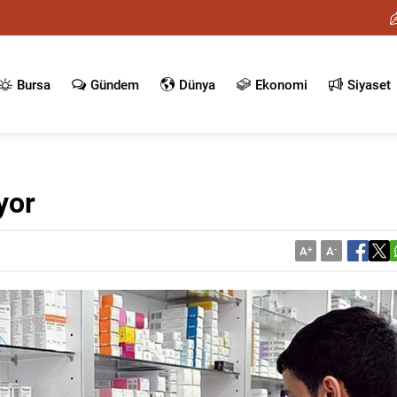
Bursa
Gündem
Dünya
Ekonomi
Siyaset
yor
A
+
A
-