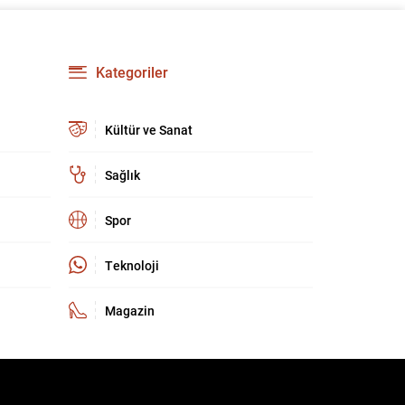
kültür ve sanat camiasında derin üzüntü yarattı.
Kaybettiklerimizin anısına, yaşamları boyunca
üretip bıraktıkları eserler ve katkılar yeniden
hatırlanıyor; sanat dünyasının hafızasında
Kategoriler
kalıcı...
Kültür ve Sanat
Sağlık
Spor
Teknoloji
Magazin