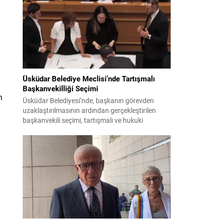
bildiri, ülke güvenliği ve bölgesel gelişmelere dair
değerlendirmeleri içermektedir. Yaklaşık 2 saat
15 dakika süren oturumun sonuç metninde;
terörle mücadele, bölgesel istikrar,...
Üsküdar Belediye Meclisi’nde Tartışmalı
Başkanvekilliği Seçimi
n
Üsküdar Belediyesi’nde, başkanın görevden
uzaklaştırılmasının ardından gerçekleştirilen
başkanvekili seçimi, tartışmalı ve hukuki
itirazlara konu olacak uygulamalarla gündeme
geldi. Yapılan oylamada usul ve gizlilikle ilgili
ciddi iddialar ortaya atıldı; bazı oyların geçersiz
sayılması ve meclis içindeki yönlendirmeler
kamuoyunda tepkilere yol açtı. Seçim sürecinde
yaşanan gelişmeler, parti grupları arasındaki
gerilimi artırdı. CHP’nin...