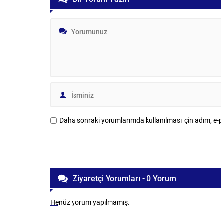
Anahtarı’nın %10’u erişime açıldı. Sınava
Çağlayan’da
giren kişiler, ilgili dökümanlara ÖSYM’nin
giderek sav
çevrimiçi sisteminden...
ardından adl
Programdak
Daha sonraki yorumlarımda kullanılması için adım, e-p
Ziyaretçi Yorumları - 0 Yorum
Henüz yorum yapılmamış.