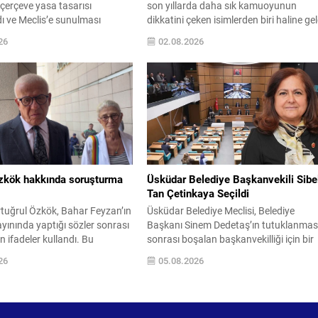
çerçeve yasa tasarısı
son yıllarda daha sık kamuoyunun
 ve Meclis’e sunulması
dikkatini çeken isimlerden biri haline gel
 Tasarı, “Milli Dayanışma ve
Ailesi tarafından özel hayatına özen
26
02.08.2026
 Bütünleşmenin
gösterilse de dikkat çekici anları sosyal
lmesi” başlığıyla 12 maddeden
medyada geniş yankı buluyor. Genç isi
 AK Parti, MHP ile DEM Parti
lise yıllarında babasıyla birlikte maçlara
rtak imzayla Meclis
giderek spor tutkusunu erken yaşta
na sevk edilmesi planlanıyor.
gösterdi ve mezuniyet fotoğraflarıyla d
arındaki imza sürecinin bu
gündeme...
00’ye kadar tamamlanması
r. Tasarının...
Özkök hakkında soruşturma
Üsküdar Belediye Başkanvekili Sibe
Tan Çetinkaya Seçildi
rtuğrul Özkök, Bahar Feyzan’ın
Üsküdar Belediye Meclisi, Belediye
ınında yaptığı sözler sonrası
Başkanı Sinem Dedetaş’ın tutuklanmas
n ifadeler kullandı. Bu
sonrası boşalan başkanvekilliği için bir
r üzerine İstanbul Cumhuriyet
araya geldi. Toplantıya Meclis Birinci
26
05.08.2026
ğı tarafından Özkök hakkında
Başkanvekili Ali Aral başkanlık etti ve
şkanına hakaret’ suçundan
seçim süreci, 5393 sayılı Belediye Kan
şturma başlatıldı. Özkök,
hükümlerine göre yürütüldü. Seçimde
i soruşturma kapsamında
CHP Grubu Sibel Tan Çetinkaya’yı, AK