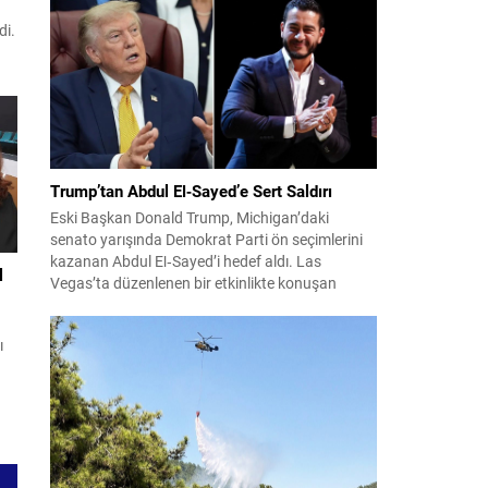
konuları detaylı şekilde ele alındı. Taraflar, komşu
di.
ülkelerle ilişkilerin güçlendirilmesinin gerekliliği
üzerinde mutabık kaldı; ayrıca Suriye-Lübnan
ilişkilerine...
m,
a
Trump’tan Abdul El‑Sayed’e Sert Saldırı
Eski Başkan Donald Trump, Michigan’daki
senato yarışında Demokrat Parti ön seçimlerini
kazanan Abdul El‑Sayed’i hedef aldı. Las
l
Vegas’ta düzenlenen bir etkinlikte konuşan
Trump, El‑Sayed’i İsrail ve Yahudi toplumuna
karşı olumsuz duygular taşıyan bir kişi olmakla
ı
suçladı ve onu “komünist” olarak nitelendirdi.
Trump, konuşmasında El‑Sayed’in “Yahudilerden
nefret ettiğini” öne sürerek, bu...
unu