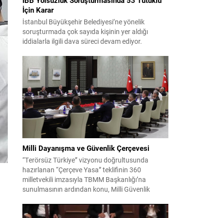
İçin Karar
İstanbul Büyükşehir Belediyesi’ne yönelik
soruşturmada çok sayıda kişinin yer aldığı
iddialarla ilgili dava süreci devam ediyor.
Mahkeme, savcının görüşünü aldıktan sonra
sanıkların tutukluluk hallerini ayrı ayrı
değerlendirdi. İnceleme sonucunda, aralarında
Ekrem İmamoğlu’nun da bulunduğu 53 tutuklu
hakkında tutukluluk hallerinin sürdürülmesine
karar verildi. İddialar ve değerlendirilen talepler
Soruşturma kapsamında sanıklara yöneltilen...
Milli Dayanışma ve Güvenlik Çerçevesi
“Terörsüz Türkiye” vizyonu doğrultusunda
hazırlanan “Çerçeve Yasa” teklifinin 360
milletvekili imzasıyla TBMM Başkanlığı’na
sunulmasının ardından konu, Milli Güvenlik
Kurulu (MGK) toplantısında ele alınmıştır.
Toplantı sonrası yayımlanan sekiz maddelik