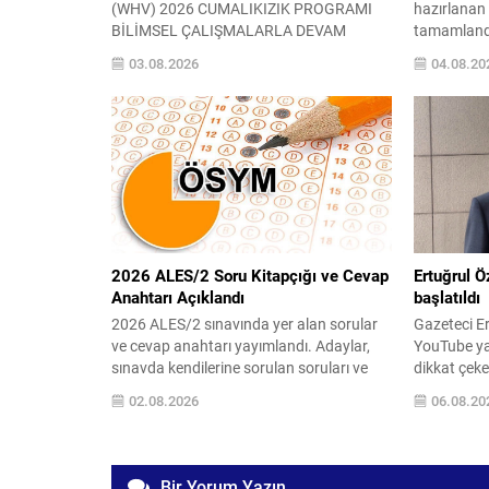
(WHV) 2026 CUMALIKIZIK PROGRAMI
hazırlanan 
BİLİMSEL ÇALIŞMALARLA DEVAM
tamamlandı
EDİYOR UNESCO Dünya Mirası Alanı
bekleniyor.
03.08.2026
04.08.20
Cumalıkızık, Uluslararası Gönüllülük,
Toplumsal
Akademik Araştırma ve Kültürel Mirasın
Güçlendiri
Korunmasına Yönelik Örnek Bir Bilim
oluşuyor ve
Kampına Ev Sahipliği Yapıyor UNESCO
arasında o
Dünya Miras Listesi’nde yer alan “Bursa
Başkanlığı’
ve Cumalıkızık: Osmanlı
Parti grupl
İmparatorluğu’nun Doğuşu” Dünya Miras
akşam 17.
Alanı, bu yıl...
hedefleniyo
2026 ALES/2 Soru Kitapçığı ve Cevap
Ertuğrul 
Anahtarı Açıklandı
başlatıldı
2026 ALES/2 sınavında yer alan sorular
Gazeteci E
ve cevap anahtarı yayımlandı. Adaylar,
YouTube yay
sınavda kendilerine sorulan soruları ve
dikkat çeke
doğru yanıtları görüntüleyebilecekler. 2
açıklamala
02.08.2026
06.08.20
Ağustos 2026 tarihinde uygulanan
Başsavcılı
Akademik Personel ve Lisansüstü Eğitimi
‘Cumhurba
Giriş Sınavı’na (2026‑ALES/2) ilişkin
re’sen soru
Temel Soru Kitapçığı ile Cevap
hakkındak
Bir Yorum Yazın