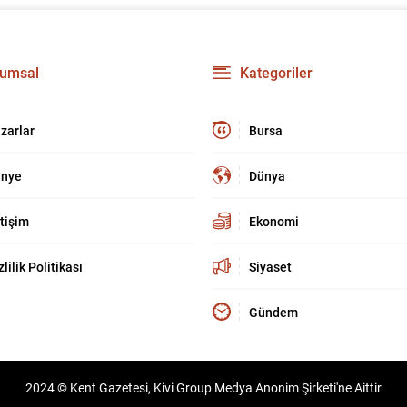
umsal
Kategoriler
zarlar
Bursa
nye
Dünya
etişim
Ekonomi
zlilik Politikası
Siyaset
Gündem
2024 © Kent Gazetesi, Kivi Group Medya Anonim Şirketi'ne Aittir