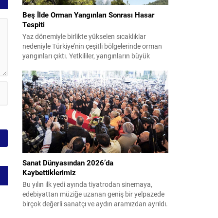
Beş İlde Orman Yangınları Sonrası Hasar
Tespiti
Yaz dönemiyle birlikte yükselen sıcaklıklar
nedeniyle Türkiye’nin çeşitli bölgelerinde orman
yangınları çıktı. Yetkililer, yangınların büyük
ölçüde kontrol altına alınmasına rağmen riskin
sürmesi nedeniyle vatandaşları dikkatli olmaya
çağırıyor. Çevre, Şehircilik ve İklim Değişikliği
Bakanı Murat Kurum, beş ilde yapılan hasar
tespitlerinin sonuçlarını paylaştı ve etkilenenlerin
yanında olunacağını vurguladı. Kayıtlar ve
tespit...
Sanat Dünyasından 2026’da
Kaybettiklerimiz
Bu yılın ilk yedi ayında tiyatrodan sinemaya,
edebiyattan müziğe uzanan geniş bir yelpazede
birçok değerli sanatçı ve aydın aramızdan ayrıldı.
Her biri kendi alanında iz bırakan isimlerin vefatı,