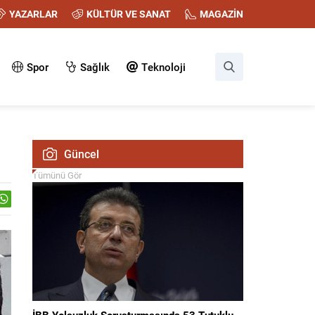
YAZARLAR
KÜLTÜR VE SANAT
MAGAZİN
Spor
Sağlık
Teknoloji
Güncel
Tümünü Gör
İBB Yolsuzluk Soruşturmasında 53 Tutuklu