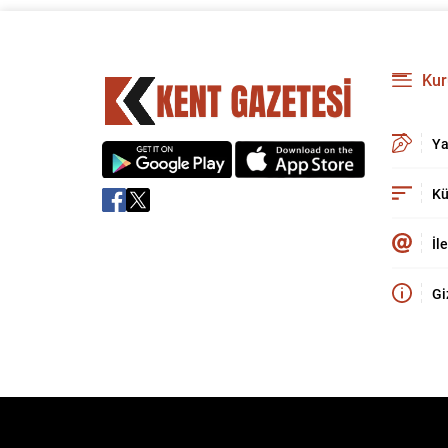
Kur
Ya
Kü
İl
Gi