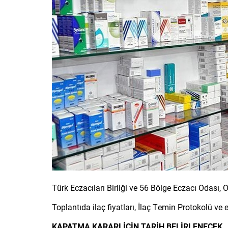
Türk Eczacıları Birliği ve 56 Bölge Eczacı Odası
Toplantıda ilaç fiyatları, İlaç Temin Protokolü ve
KAPATMA KARARI İÇİN TARİH BELİRLENECEK