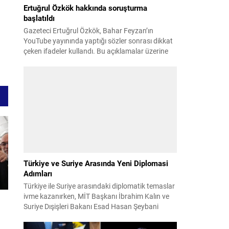
Ertuğrul Özkök hakkında soruşturma
başlatıldı
Gazeteci Ertuğrul Özkök, Bahar Feyzan’ın
YouTube yayınında yaptığı sözler sonrası dikkat
çeken ifadeler kullandı. Bu açıklamalar üzerine
İstanbul Cumhuriyet Başsavcılığı tarafından
Özkök hakkında ‘Cumhurbaşkanına hakaret’
suçundan re’sen soruşturma başlatıldı. Özkök,
hakkındaki soruşturma kapsamında
Çağlayan’daki İstanbul Adalet Sarayı’na giderek
savcılığa ifade verdi. İfadesinin ardından
adliyeden ayrıldığı bildirildi. Programdaki sözleri
ve savunması...
Türkiye ve Suriye Arasında Yeni Diplomasi
Adımları
Türkiye ile Suriye arasındaki diplomatik temaslar
ivme kazanırken, MİT Başkanı İbrahim Kalın ve
Suriye Dışişleri Bakanı Esad Hasan Şeybani
Ankara’da bir araya geldi. Görüşmede iki ülke
arasındaki iş birliği imkanları ve bölgesel istikrar