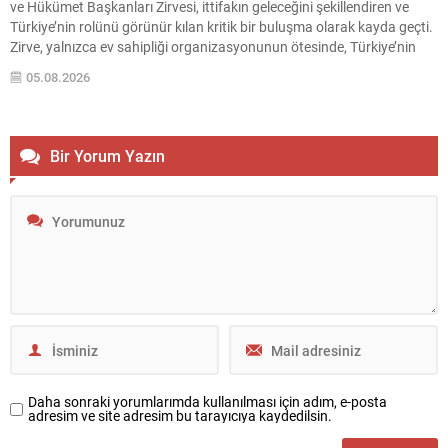
ve Hükümet Başkanları Zirvesi, ittifakın geleceğini şekillendiren ve
Türkiye’nin rolünü görünür kılan kritik bir buluşma olarak kayda geçti.
Zirve, yalnızca ev sahipliği organizasyonunun ötesinde, Türkiye’nin
stratejik iletişim ve diplomatik etkinliğini uluslararası arenada
05.08.2026
pekiştirdi. Uluslararası güvenlik ortamı eş zamanlı ve çok boyutlu
tehditlerle...
Bir Yorum Yazın
Daha sonraki yorumlarımda kullanılması için adım, e-posta
adresim ve site adresim bu tarayıcıya kaydedilsin.