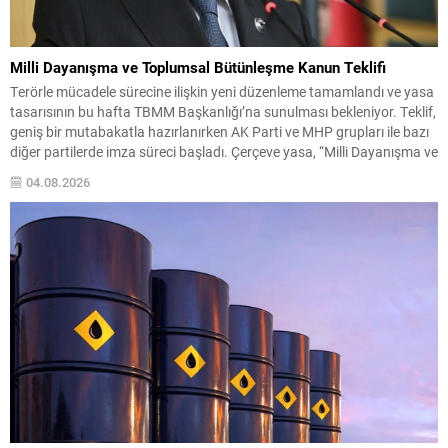
Milli Dayanışma ve Toplumsal Bütünleşme Kanun Teklifi
Terörle mücadele sürecine ilişkin yeni düzenleme tamamlandı ve yasa
tasarısının bu hafta TBMM Başkanlığı’na sunulması bekleniyor. Teklif,
geniş bir mutabakatla hazırlanırken AK Parti ve MHP grupları ile bazı
diğer partilerde imza süreci başladı. Çerçeve yasa, “Milli Dayanışma ve
Toplumsal Bütünleşmenin Güçlendirilmesi” başlığıyla hazırlandı.
04.08.2026
MHP’de ilk imzayı Genel Başkan Devlet Bahçeli...