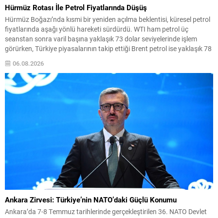
Hürmüz Rotası İle Petrol Fiyatlarında Düşüş
Hürmüz Boğazı’nda kısmi bir yeniden açılma beklentisi, küresel petrol
fiyatlarında aşağı yönlü hareketi sürdürdü. WTI ham petrol üç
seanstan sonra varil başına yaklaşık 73 dolar seviyelerinde işlem
görürken, Türkiye piyasalarının takip ettiği Brent petrol ise yaklaşık 78
dolar civarındaydı. İran ile Umman arasında varılan ve Hürmüz
06.08.2026
üzerinden alternatif bir nakliye...
Ankara Zirvesi: Türkiye’nin NATO’daki Güçlü Konumu
Ankara’da 7-8 Temmuz tarihlerinde gerçekleştirilen 36. NATO Devlet