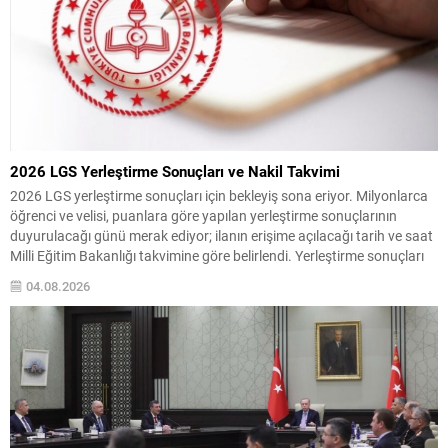
2026 LGS Yerleştirme Sonuçları ve Nakil Takvimi
2026 LGS yerleştirme sonuçları için bekleyiş sona eriyor. Milyonlarca
öğrenci ve velisi, puanlara göre yapılan yerleştirme sonuçlarının
duyurulacağı günü merak ediyor; ilanın erişime açılacağı tarih ve saat
Milli Eğitim Bakanlığı takvimine göre belirlendi. Yerleştirme sonuçları
ve boş kalan kontenjanlar, 5 Ağustos Çarşamba günü meb.gov.tr
04.08.2026
adresinde yayımlanacak. Sonuçların öğle saatleri civarında...