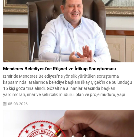
Menderes Belediyesi’ne Rüşvet ve İrtikap Soruşturması
İzmir’de Menderes Belediyesi’ne yönelik yürütülen soruşturma
kapsamında, aralarında belediye başkanı İlkay Çiçek’in de bulunduğu
15 kişi gözaltına alındı. Gözaltına alınanlar arasında başkan
yardımcıları, imar ve şehircilik müdürü, plan ve proje müdürü, yapı
kontrol müdürü ile bazı meclis üyeleri ve belediye personeli yer alıyor.
05.08.2026
Soruşturma iddialarına göre belediyede, yapı kullanım izni...