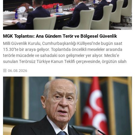
MGK Toplantısı: Ana Gündem Terör ve Bölgesel Güvenlik
Milli Güvenlik Kurulu, Cumhurbaşkanlığı Külliyesi’nde bugün saat
15.30’te bir araya geliyor. Toplantıda öncelikli meseleler arasında
terörle mücadele ve sahadaki son gelişmeler yer alıyor. Meclis’e
sunulan Terörsüz Türkiye Kanun Teklifi çerçevesinde, örgütün silah
bırakma sürecinin mevcut durumu ve istihbarat raporları detaylı
06.08.2026
şekilde değerlendirilecek. Ayrıca, yürütülen operasyonlar ve
koordinasyon mekanizmaları masada olacak....