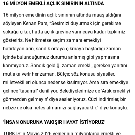
16 MİLYON EMEKLİ AÇLIK SINIRININ ALTINDA
16 milyon emeklinin açlık sınırının altında maaş aldığını
söyleyen Kenan Pars, “Sesimizi duyurmak için gerekirse
sokağa çıkar, hatta açlık grevine varıncaya kadar tepkimizi
gösteririz. Ne hikmetse seçim zamanı emekliyi
hatırlayanların, sandık ortaya çıkmaya başladığı zaman
içinde bulunduğumuz durumu anlamış gibi yapmasına
kanmıyoruz. Sandık geldiği zaman emekli, gereken yanıtını
mutlaka verir her zaman. Bütçe; söz konusu siyasiler,
milletvekilleri olunca nedense kısılmıyor. Ama sıra emekliye
gelince ‘tasarruf’ deniliyor. Belediyelerimize de ‘Artık emekliyi
görmezden gelmeyin’ diye sesleniyoruz. Cüzi indirimler, bir
nebze de olsa nefes almamızı sağlayacaktır.” diye konuştu.
‘İNSAN ONURUNA YAKIŞIR HAYAT İSTİYORUZ’
TÜRK-İŞ’in Mayıs 2026 verilerinin milyonlarca emekli ve