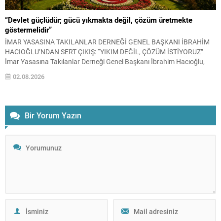
“Devlet güçlüdür; gücü yıkmakta değil, çözüm üretmekte
göstermelidir”
İMAR YASASINA TAKILANLAR DERNEĞİ GENEL BAŞKANI İBRAHİM
HACIOĞLU’NDAN SERT ÇIKIŞ: “YIKIM DEĞİL, ÇÖZÜM İSTİYORUZ”
İmar Yasasına Takılanlar Derneği Genel Başkanı İbrahim Hacıoğlu,
yapı kayıt mağduriyeti yaşayan milyonlarca vatandaşın beklentilerini
02.08.2026
gündeme taşıyarak, mevcut sorunların yalnızca yıkım kararlarıyla
çözülemeyeceğini belirtti. Hacıoğlu, tarım alanlarının korunması ile
vatandaşların mülkiyet haklarının güvence altına alınmasının
birbirine...
Bir Yorum Yazın