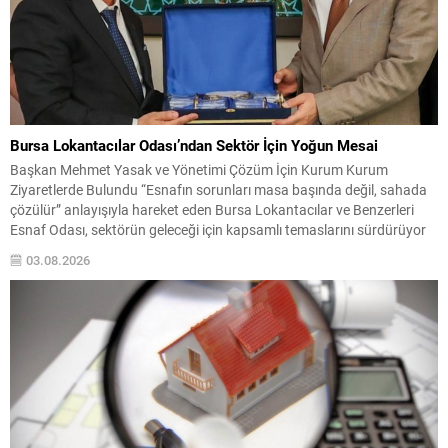
Bursa Lokantacılar Odası’ndan Sektör İçin Yoğun Mesai
Başkan Mehmet Yasak ve Yönetimi Çözüm İçin Kurum Kurum
Ziyaretlerde Bulundu “Esnafın sorunları masa başında değil, sahada
çözülür” anlayışıyla hareket eden Bursa Lokantacılar ve Benzerleri
Esnaf Odası, sektörün geleceği için kapsamlı temaslarını sürdürüyor
Bursa’da yeme-içme sektörünün yaşadığı sorunların çözümü, esnafın
03.08.2026
beklentilerinin karşılanması ve sektörün sürdürülebilir bir yapıya
kavuşması amacıyla çalışmalarını...