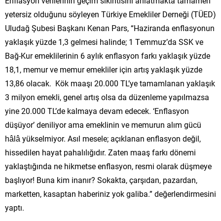
Enflasyon verilerinin geçim sıkıntısını anlatmakta tamamen
yetersiz olduğunu söyleyen Türkiye Emekliler Derneği (TÜED)
Uludağ Şubesi Başkanı Kenan Pars, “Haziranda enflasyonun
yaklaşık yüzde 1,3 gelmesi halinde; 1 Temmuz’da SSK ve
Bağ-Kur emeklilerinin 6 aylık enflasyon farkı yaklaşık yüzde
18,1, memur ve memur emekliler için artış yaklaşık yüzde
13,86 olacak. Kök maaşı 20.000 TL’ye tamamlanan yaklaşık
3 milyon emekli, genel artış olsa da düzenleme yapılmazsa
yine 20.000 TL’de kalmaya devam edecek. ‘Enflasyon
düşüyor’ deniliyor ama emeklinin ve memurun alım gücü
hâlâ yükselmiyor. Asıl mesele; açıklanan enflasyon değil,
hissedilen hayat pahalılığıdır. Zaten maaş farkı dönemi
yaklaştığında ne hikmetse enflasyon, resmi olarak düşmeye
başlıyor! Buna kim inanır? Sokakta, çarşıdan, pazardan,
marketten, kasaptan haberiniz yok galiba.” değerlendirmesini
yaptı.