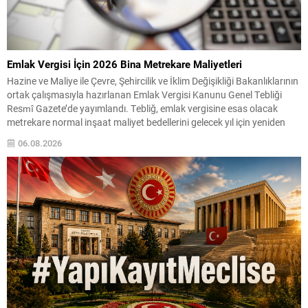
Emlak Vergisi İçin 2026 Bina Metrekare Maliyetleri
Hazine ve Maliye ile Çevre, Şehircilik ve İklim Değişikliği Bakanlıklarının
ortak çalışmasıyla hazırlanan Emlak Vergisi Kanunu Genel Tebliği
Resmî Gazete’de yayımlandı. Tebliğ, emlak vergisine esas olacak
metrekare normal inşaat maliyet bedellerini gelecek yıl için yeniden
belirliyor. Yapılan düzenlemeye göre mesken binaları için metrekare
06.08.2026
maliyetlerinin hem asgari hem de azami sınırları...