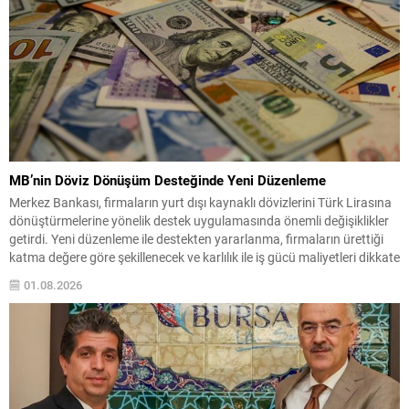
MB’nin Döviz Dönüşüm Desteğinde Yeni Düzenleme
Merkez Bankası, firmaların yurt dışı kaynaklı dövizlerini Türk Lirasına
dönüştürmelerine yönelik destek uygulamasında önemli değişiklikler
getirdi. Yeni düzenleme ile destekten yararlanma, firmaların ürettiği
katma değere göre şekillenecek ve karlılık ile iş gücü maliyetleri dikkate
alınacak. Aracı ihracatçılara ilişkin düzenleme de yenilendi: Katma
01.08.2026
değere dayalı limitlerini dolduran aracı ihracatçılar, katma değeri...