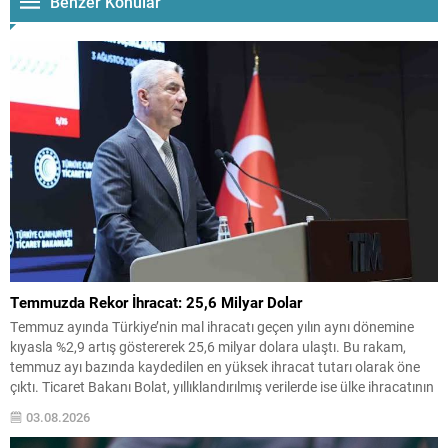
Benzer Konular
Temmuzda Rekor İhracat: 25,6 Milyar Dolar
Temmuz ayında Türkiye’nin mal ihracatı geçen yılın aynı dönemine
kıyasla %2,9 artış göstererek 25,6 milyar dolara ulaştı. Bu rakam,
temmuz ayı bazında kaydedilen en yüksek ihracat tutarı olarak öne
çıktı. Ticaret Bakanı Bolat, yıllıklandırılmış verilerde ise ülke ihracatının
278,6 milyar dolara yükselerek şimdiye kadarki en yüksek yıllık mal
03.08.2026
ihracatına ulaştığını...