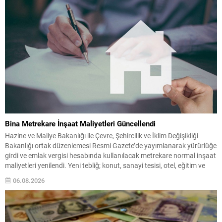
Bina Metrekare İnşaat Maliyetleri Güncellendi
Hazine ve Maliye Bakanlığı ile Çevre, Şehircilik ve İklim Değişikliği
Bakanlığı ortak düzenlemesi Resmi Gazete’de yayımlanarak yürürlüğe
girdi ve emlak vergisi hesabında kullanılacak metrekare normal inşaat
maliyetleri yenilendi. Yeni tebliğ; konut, sanayi tesisi, otel, eğitim ve
sağlık yapıları gibi çok sayıda bina türünün esas alınacak maliyetlerini
06.08.2026
belirliyor. Bu düzenlemeyle, 2027...