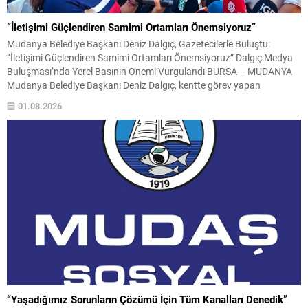
“İletişimi Güçlendiren Samimi Ortamları Önemsiyoruz”
Mudanya Belediye Başkanı Deniz Dalgıç, Gazetecilerle Buluştu:
“İletişimi Güçlendiren Samimi Ortamları Önemsiyoruz” Dalgıç Medya
Buluşması’nda Yerel Basının Önemi Vurgulandı BURSA – MUDANYA
Mudanya Belediye Başkanı Deniz Dalgıç, kentte görev yapan
gazetecilerle düzenlenen Dalgıç Medya Buluşması programında bir
01.08.2026
araya geldi. Yerel basın mensuplarının yoğun katılım gösterdiği
buluşmada, resmi gündem başlıklarından uzak,...
“Yaşadığımız Sorunların Çözümü İçin Tüm Kanalları Denedik”