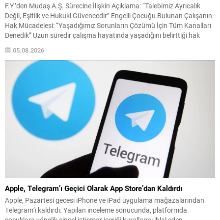
F.Y.’den Mudaş A.Ş. Sürecine İlişkin Açıklama: “Talebimiz Ayrıcalık
Değil, Eşitlik ve Hukuki Güvencedir” Engelli Çocuğu Bulunan Çalışanın
Hak Mücadelesi: “Yaşadığımız Sorunların Çözümü İçin Tüm Kanalları
Denedik” Uzun süredir çalışma hayatında yaşadığını belirttiği hak
kayıpları, eşitsiz uygulamalar ve sosyal haklardan yeterince
05.08.2026
yararlandırılmadığı iddialarıyla gündeme gelen F.Y., Mudaş A.Ş. ile
yaşadığı iş...
Apple, Telegram’ı Geçici Olarak App Store’dan Kaldırdı
Apple, Pazartesi gecesi iPhone ve iPad uygulama mağazalarından
Telegram’ı kaldırdı. Yapılan inceleme sonucunda, platformda
çocuklara yönelik cinsel istismar içeriği kurallarını ihlal eden