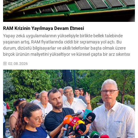
RAM Krizinin Yayılmaya Devam Etmesi
Yapay zekâ uygulamalarının yükselişiyle birlikte bellek talebinde
yaşanan artış, RAM fiyatlarında ciddi bir sıçramaya yol açtı. Bu
durum, dizüstü bilgisayarlar ve akıllı telefonlar başta olmak üzere
birçok ürünün maliyetini yükseltiyor ve küresel çapta bir arz sıkıntısı
riski doğuruyor. Samsung Finans Direktörü’nün işaret ettiği üzere,
02.08.2026
mikroçip tedarikindeki darboğazın 2027’de derinleşmesi ve...