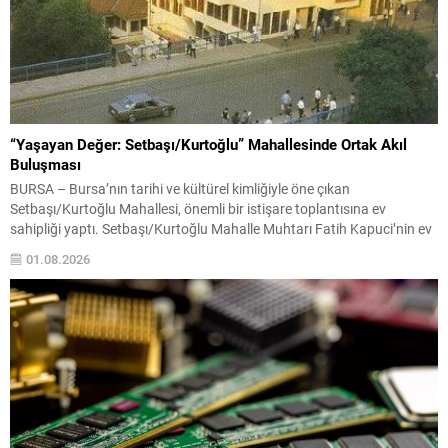
“Yaşayan Değer: Setbaşı/Kurtoğlu” Mahallesinde Ortak Akıl
Buluşması
BURSA – Bursa’nın tarihi ve kültürel kimliğiyle öne çıkan
Setbaşı/Kurtoğlu Mahallesi, önemli bir istişare toplantısına ev
sahipliği yaptı. Setbaşı/Kurtoğlu Mahalle Muhtarı Fatih Kapuci’nin ev
sahipliğinde gerçekleştirilen buluşmada, AK Parti Bursa İl Başkanı
01.08.2026
Davut Gürkan, Yıldırım Belediye Başkanı Oktay Yılmaz ve AK Parti
Yıldırım İlçe Başkanı İrfan Akkaya mahalleyi ziyaret ederek...