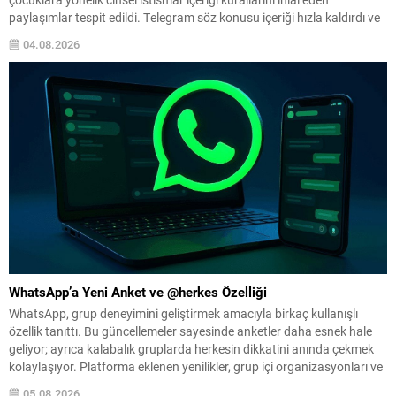
paylaşımlar tespit edildi. Telegram söz konusu içeriği hızla kaldırdı ve
paylaşımı yapan kullanıcıyı engelledi; bu adımların ardından uygulama
04.08.2026
yeniden App Store’da yer aldı. Apple’ın İncelemesi ve Telegram’ın
Yanıtı...
WhatsApp’a Yeni Anket ve @herkes Özelliği
WhatsApp, grup deneyimini geliştirmek amacıyla birkaç kullanışlı
özellik tanıttı. Bu güncellemeler sayesinde anketler daha esnek hale
geliyor; ayrıca kalabalık gruplarda herkesin dikkatini anında çekmek
kolaylaşıyor. Platforma eklenen yenilikler, grup içi organizasyonları ve
duyuruları yönetmeyi daha pratik bir hâle getiriyor. Aşağıda öne çıkan
05.08.2026