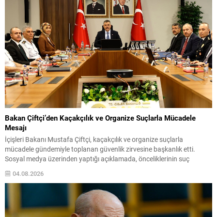
Bakan Çiftçi’den Kaçakçılık ve Organize Suçlarla Mücadele
Mesajı
İçişleri Bakanı Mustafa Çiftçi, kaçakçılık ve organize suçlarla
mücadele gündemiyle toplanan güvenlik zirvesine başkanlık etti.
Sosyal medya üzerinden yaptığı açıklamada, önceliklerinin suç
örgütlerini yapılaşma aşamasında tespit etmek olduğunu belirtti.
04.08.2026
Bakan Çiftçi, amaçlarının insan ve finans kaynaklarını kurutarak, suç
gelirlerini hukuki çerçevede devlet denetimine almak olduğunu
vurguladı. “Hiçbir suç yapılanmasına alan...