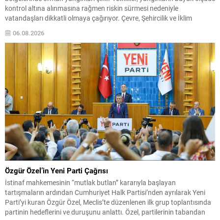
kontrol altına alınmasına rağmen riskin sürmesi nedeniyle
vatandaşları dikkatli olmaya çağırıyor. Çevre, Şehircilik ve İklim
Değişikliği Bakanı Murat Kurum, beş ilde yapılan hasar tespitlerinin
06.08.2026
sonuçlarını paylaştı ve etkilenenlerin yanında olunacağını vurguladı.
Kayıtlar ve tespit...
Özgür Özel’in Yeni Parti Çağrısı
İstinaf mahkemesinin “mutlak butlan” kararıyla başlayan
tartışmaların ardından Cumhuriyet Halk Partisi’nden ayrılarak Yeni
Parti’yi kuran Özgür Özel, Meclis’te düzenlenen ilk grup toplantısında
partinin hedeflerini ve duruşunu anlattı. Özel, partilerinin tabandan