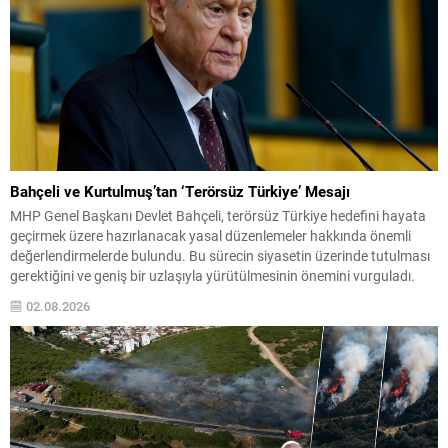
Bahçeli ve Kurtulmuş’tan ‘Terörsüz Türkiye’ Mesajı
MHP Genel Başkanı Devlet Bahçeli, terörsüz Türkiye hedefini hayata
geçirmek üzere hazırlanacak yasal düzenlemeler hakkında önemli
değerlendirmelerde bulundu. Bu sürecin siyasetin üzerinde tutulması
gerektiğini ve geniş bir uzlaşıyla yürütülmesinin önemini vurguladı.
Bahçeli, çerçeve yasanın milli bir mesele olarak ele alınması gerektiğini
02.08.2026
belirterek, demokratikleşme iradesiyle uyumlu biçimde bireysel
özgürlüklerin genişletilmesini ve...