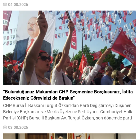
doğduğunu, kuruluşunda milletin belirleyici rol oynadığını ve bunun
04.08.2026
gereği olarak hesap verebilirlik ilkesinin merkezde olduğunu vurguladı.
Yeni Parti’nin amaçlarının iktidara...
“Bulunduğunuz Makamları CHP Seçmenine Borçlusunuz, İstifa
Edecekseniz Görevinizi de Bırakın”
CHP Bursa İl Başkanı Turgut Özkan’dan Parti Değiştirmeyi Düşünen
Belediye Başkanları ve Meclis Üyelerine Sert Uyarı… Cumhuriyet Halk
Partisi (CHP) Bursa İl Başkanı Av. Turgut Özkan, son dönemde parti
değiştirecekleri yönünde iddialar gündeme gelen belediye başkanları
03.08.2026
ve belediye meclis üyelerine yönelik dikkat çeken, sert ve kapsamlı bir
açıklama yaptı. Özkan,...