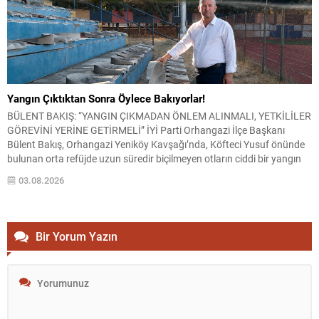
Yangın Çıktıktan Sonra Öylece Bakıyorlar!
BÜLENT BAKIŞ: “YANGIN ÇIKMADAN ÖNLEM ALINMALI, YETKİLİLER
GÖREVİNİ YERİNE GETİRMELİ” İYİ Parti Orhangazi İlçe Başkanı
Bülent Bakış, Orhangazi Yeniköy Kavşağı’nda, Köfteci Yusuf önünde
bulunan orta refüjde uzun süredir biçilmeyen otların ciddi bir yangın
riski oluşturduğunu belirterek yetkililere acil müdahale çağrısında
03.08.2026
bulundu. Bakış, özellikle yaz aylarında hava sıcaklıklarının artması ve
kuru...
Bir Yorum Yazın