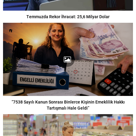
Temmuzda Rekor İhracat: 25,6 Milyar Dolar
“7538 Sayılı Kanun Sonrası Binlerce Kişinin Emeklilik Hakkı
Tartışmalı Hale Geldi”