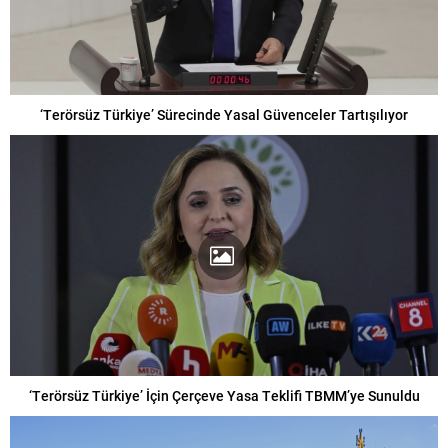
‘Terörsüz Türkiye’ Sürecinde Yasal Güvenceler Tartışılıyor
‘Terörsüz Türkiye’ İçin Çerçeve Yasa Teklifi TBMM’ye Sunuldu