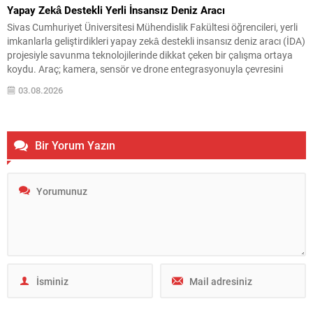
Yapay Zekâ Destekli Yerli İnsansız Deniz Aracı
Sivas Cumhuriyet Üniversitesi Mühendislik Fakültesi öğrencileri, yerli
imkanlarla geliştirdikleri yapay zekâ destekli insansız deniz aracı (İDA)
projesiyle savunma teknolojilerinde dikkat çeken bir çalışma ortaya
koydu. Araç; kamera, sensör ve drone entegrasyonuyla çevresini
analiz edip otonom görevler gerçekleştirebiliyor. Geliştirilen sistem,
03.08.2026
deniz üzerinde bağımsız hareket edebilmenin ötesinde; hava, kara ve
deniz unsurlarını...
Bir Yorum Yazın