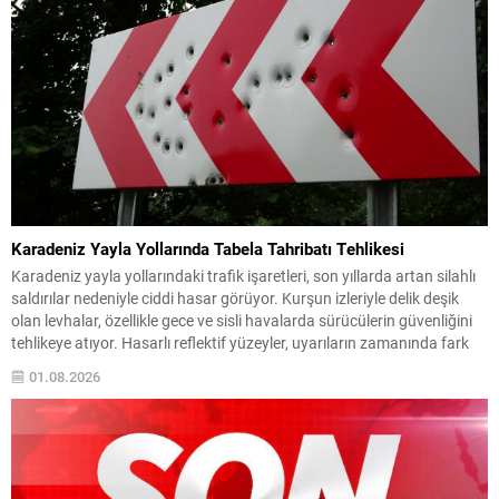
Karadeniz Yayla Yollarında Tabela Tahribatı Tehlikesi
Karadeniz yayla yollarındaki trafik işaretleri, son yıllarda artan silahlı
saldırılar nedeniyle ciddi hasar görüyor. Kurşun izleriyle delik deşik
olan levhalar, özellikle gece ve sisli havalarda sürücülerin güvenliğini
tehlikeye atıyor. Hasarlı reflektif yüzeyler, uyarıların zamanında fark
edilmesini engellediğinden, dar ve virajlı güzergâhlarda kaza riskini
01.08.2026
yükseltiyor. Bölge halkı ve sık yolculuk yapan...