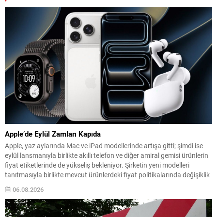
Apple’de Eylül Zamları Kapıda
Apple, yaz aylarında Mac ve iPad modellerinde artışa gitti; şimdi ise
eylül lansmanıyla birlikte akıllı telefon ve diğer amiral gemisi ürünlerin
fiyat etiketlerinde de yükseliş bekleniyor. Şirketin yeni modelleri
tanıtmasıyla birlikte mevcut ürünlerdeki fiyat politikalarında değişiklik
olabileceği konuşuluyor. İddialara göre özellikle iPhone 18 serisinin
06.08.2026
fiyatları dikkat çekici şekilde yükselebilir; bunun...