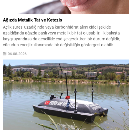
Ağızda Metalik Tat ve Ketozis
Açlık süresi uzadığında veya karbonhidrat alımı ciddi şekilde
azaldığında ağızda paslı veya metalik bir tat oluşabilir. İlk bakışta
kaygı uyandırsa da genellikle endişe gerektiren bir durum değildir;
vücudun enerji kullanımında bir değişikliğin göstergesi olabilir.
Normalde vücut enerjiyi karbonhidratlardan sağlar; ancak
06.08.2026
karbonhidrat rezervleri azaldığında karaciğer alternatif bir yol devreye
sokar ve...