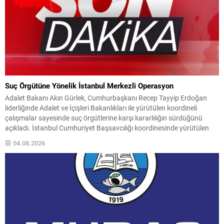
Suç Örgütüne Yönelik İstanbul Merkezli Operasyon
Adalet Bakanı Akın Gürlek, Cumhurbaşkanı Recep Tayyip Erdoğan
liderliğinde Adalet ve İçişleri Bakanlıkları ile yürütülen koordineli
çalışmalar sayesinde suç örgütlerine karşı kararlılığın sürdüğünü
açıkladı. İstanbul Cumhuriyet Başsavcılığı koordinesinde yürütülen
soruşturma ve emniyet operasyonlarının sahada etkin şekilde
04.08.2026
uygulandığını belirtti. Soruşturmada, düşük bedelli gayrimenkullerin
sahte ekspertiz raporlarıyla değeri yükseltilerek muvazaalı satış
yoluyla...