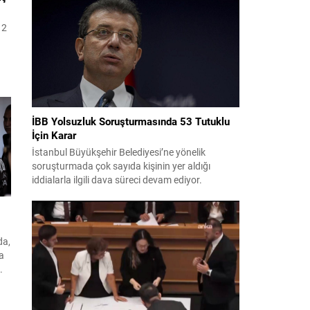
bildiri, ülke güvenliği ve bölgesel gelişmelere dair
değerlendirmeleri içermektedir. Yaklaşık 2 saat
12
15 dakika süren oturumun sonuç metninde;
terörle mücadele, bölgesel istikrar,...
İBB Yolsuzluk Soruşturmasında 53 Tutuklu
İçin Karar
ipi
İstanbul Büyükşehir Belediyesi’ne yönelik
soruşturmada çok sayıda kişinin yer aldığı
iddialarla ilgili dava süreci devam ediyor.
Mahkeme, savcının görüşünü aldıktan sonra
sanıkların tutukluluk hallerini ayrı ayrı
değerlendirdi. İnceleme sonucunda, aralarında
Ekrem İmamoğlu’nun da bulunduğu 53 tutuklu
da,
hakkında tutukluluk hallerinin sürdürülmesine
da
karar verildi. İddialar ve değerlendirilen talepler
.
Soruşturma kapsamında sanıklara yöneltilen...
ş