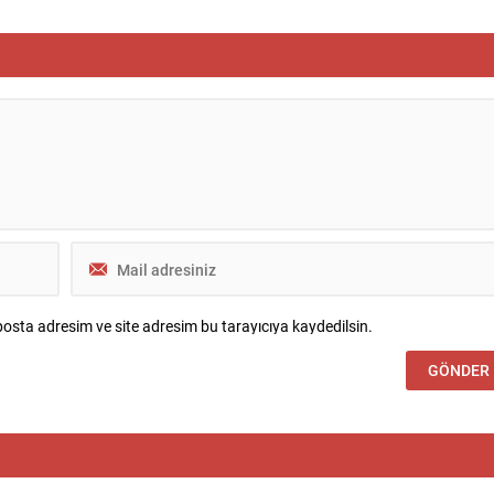
amiasında derin üzüntü
çalışanları, yönetim kurulu üyeleri ve
ybettiklerimizin anısına,
firma yetkilileri gözaltına alındı; bazı ad
oyunca üretip bıraktıkları
ve iş yerlerinde arama-el koyma işlemler
atkılar yeniden hatırlanıyor;
gerçekleştirildi. İçişleri Bakanlığı,
sının hafızasında kalıcı...
tutuklanan belediye başkanı hakkında
geçici görevden uzaklaştırma...
osta adresim ve site adresim bu tarayıcıya kaydedilsin.