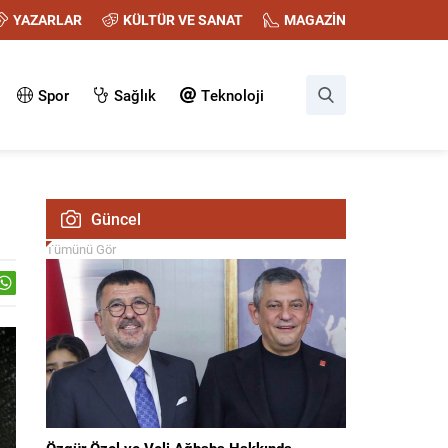
YAZARLAR
KÜLTÜR VE SANAT
MAGAZİN
Spor
Sağlık
Teknoloji
Güncel
Tümünü Gör
Özgür Özel ve Veli Ağbaba Hakkında