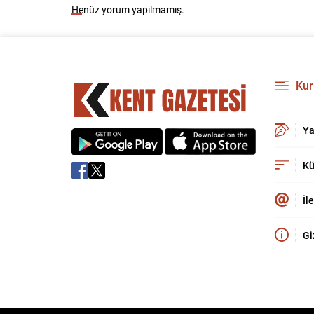
Henüz yorum yapılmamış.
Kur
Ya
Kü
İl
Gi