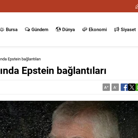
Bursa
Gündem
Dünya
Ekonomi
Siyaset
da Epstein bağlantıları
nda Epstein bağlantıları
A
+
A
-