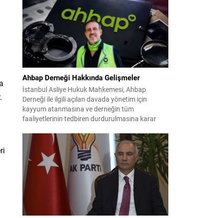
çalışmaların ardından şimdi sürecin yasal zemini,
12 maddelik bir çerçeve yasa ile şekillendiriliyor.
Bugün komisyonda görüşülecek olan bu yasa
taslağı,...
Ahbap Derneği Hakkında Gelişmeler
a
İstanbul Asliye Hukuk Mahkemesi, Ahbap
.
Derneği ile ilgili açılan davada yönetim için
kayyum atanmasına ve derneğin tüm
faaliyetlerinin tedbiren durdurulmasına karar
verdi. Daha önce mali denetim amaçlı kayyum
kararı verilmiş olup son adım doğrudan yönetime
ilişkin bir tedbir niteliği taşıyor. İstanbul Emniyet
ri
Müdürlüğü Mali Suçlarla Mücadele Şube
Müdürlüğü ve İstanbul...