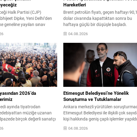
eyeceğiz
Hareketleri
i Halk Partisi (CJP)
Brent petrolün fiyatı, geçen haftayı 90,
hijeet Dipke, Yeni Delhi’den
dolar civarında kapattıktan sonra bu
ke geneline yayılan sınav
haftaya güçlü bir düşüşle başladı.
na karşı protestoların
Pazarlarda ABD ile İran arasında
26
04.08.2026
areketin hemen siyaset
diplomatik temasların yeniden
tılmayacağını açıkladı. Dipke,
canlanabileceği beklentileri, petrol
in Eğitim Bakanı Dharmendra
fiyatlarında baskı oluşturdu. WTI ham
 istifasıyla sonuçlanmasına
petrolü varil başına yaklaşık 79 dolara
tileşmenin şu an için çözüm
gerilerken, Türkiye’nin kullandığı Brent t
 savundu. Dipke, Chhatrapati
ham petrol de 85 dolar seviyelerine
gar’daki evinde Reuters’a
doğru...
eşide, destekçilerinin
iki...
yasından 2026’da
Etimesgut Belediyesi’ne Yönelik
erimiz
Soruşturma ve Tutuklamalar
 yedi ayında tiyatrodan
Ankara merkezli yürütülen soruşturma
edebiyattan müziğe uzanan
Etimesgut Belediyesi ile ilişkili çok sayı
elpazede birçok değerli sanatçı
kişi hakkında geniş çaplı işlemler yapıldı
amızdan ayrıldı. Her biri kendi
Soruşturma kapsamında düzenlenen e
26
04.08.2026
bırakan isimlerin vefatı, kültür
zamanlı operasyonlarda belediye