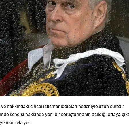
ı ve hakkındaki cinsel istismar iddiaları nedeniyle uzun süredir
e kendisi hakkında yeni bir soruşturmanın açıldığı ortaya çıktı
yenisini ekliyor.