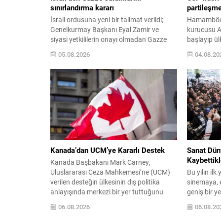
sınırlandırma kararı
partileşm
İsrail ordusuna yeni bir talimat verildi;
Hamamböceğ
Genelkurmay Başkanı Eyal Zamir ve
kurucusu Ab
siyasi yetkililerin onayı olmadan Gazze
başlayıp ül
Şeridi’nde kasıtlı ‘suikast’ veya nokta
skandalları
05.08.2026
04.08.20
hedefli operasyonlara izin verilmeyeceği
ardından h
ileri sürüldü. Ancak kaynaklar, “anlık
sahnesine a
tehlike” durumlarında birliklerin daha hızlı
gösteriler
müdahale edebileceğini belirtiyor. Yedioth
Pradhan’ın
Ahronot’un haberine göre, söz konusu
rağmen par
düzenleme ile birliklerin hareket
olmadığını
serbestliği sınırlandırıldı;...
Sambhajina
verdiği söyl
önümüzdeki 
Kanada’dan UCM’ye Kararlı Destek
Sanat Dün
Kaybettikl
Kanada Başbakanı Mark Carney,
Uluslararası Ceza Mahkemesi’ne (UCM)
Bu yılın ilk
verilen desteğin ülkesinin dış politika
sinemaya, 
anlayışında merkezi bir yer tuttuğunu
geniş bir y
belirtti. Carney, Toronto’da düzenlediği
ve aydın ar
06.08.2026
06.08.20
basın toplantısında, Ottawa’nın
alanında iz 