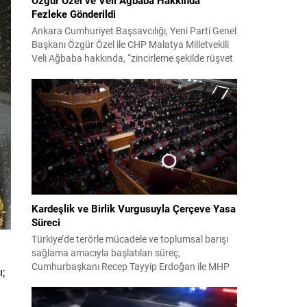
Fezleke Gönderildi
Ankara Cumhuriyet Başsavcılığı, Yeni Parti Genel
Başkanı Özgür Özel ile CHP Malatya Milletvekili
Veli Ağbaba hakkında, “zincirleme şekilde rüşvet
almak” suçlamasıyla düzenlenen fezlekeleri
Adalet Bakanlığı’na sevk etti. Fezlekeler, 31 Mart
2024 yerel seçimleri ve 4-5 Kasım 2023’teki CHP
38. Olağan Kurultayı sürecine ilişkin iddiaları
kapsıyor. Daha önce Antalya ve İstanbul...
Kardeşlik ve Birlik Vurgusuyla Çerçeve Yasa
Süreci
Türkiye’de terörle mücadele ve toplumsal barışı
sağlama amacıyla başlatılan süreç,
Cumhurbaşkanı Recep Tayyip Erdoğan ile MHP
;
Lideri Devlet Bahçeli’nin ortak girişimleriyle yeni
bir döneme girdi. Yaklaşık iki yıldır devam eden