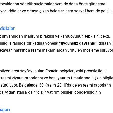
 çocuklarına yönelik suçlamalar hem de daha önce gündeme
yor. İddialar ve ortaya çıkan belgeler, hem sosyal hem de politik
iddialar
iyet unvanından mahrum bırakıldı ve kamuoyunun tepkisini çekti.
kinliği sırasında bir kadına yönelik
“uygunsuz davranış”
iddiasıyl
ın detayları hakkında resmi makamlarca yürütülen inceleme sürüyor
yonlarca sayfayı bulan Epstein belgeleri, eski prensle ilgili
resmi ziyaret raporlarını ve bazı yatırım fırsatlarına ilişkin bilgile
 sürülüyor. Belgelerde, 30 Kasım 2010’da gelen resmi raporların
da Afganistan’a dair “gizli” yatırım bilgileri gönderildiğinin
aları