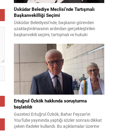
res
Üsküdar Belediye Meclisi’nde Tartışmalı
i
Başkanvekilliği Seçimi
Üsküdar Belediyesi’nde, başkanın görevden
uzaklaştırılmasının ardından gerçekleştirilen
başkanvekili seçimi, tartışmalı ve hukuki
itirazlara konu olacak uygulamalarla gündeme
geldi. Yapılan oylamada usul ve gizlilikle ilgili
ciddi iddialar ortaya atıldı; bazı oyların geçersiz
sayılması ve meclis içindeki yönlendirmeler
kamuoyunda tepkilere yol açtı. Seçim sürecinde
yaşanan gelişmeler, parti grupları arasındaki
gerilimi artırdı. CHP’nin...
Ertuğrul Özkök hakkında soruşturma
başlatıldı
Gazeteci Ertuğrul Özkök, Bahar Feyzan’ın
YouTube yayınında yaptığı sözler sonrası dikkat
çeken ifadeler kullandı. Bu açıklamalar üzerine
İstanbul Cumhuriyet Başsavcılığı tarafından