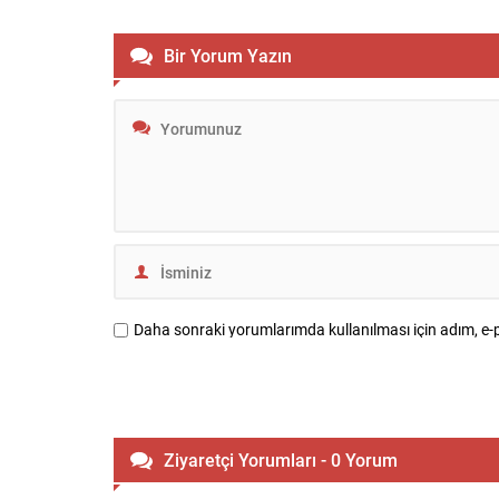
mahkemeye hem siyasal hem de
ve sanat c
kurumsal düzeyde katkı sağlamaya
yarattı. Ka
devam edeceğini söyledi. Carney, küresel
yaşamları b
Bir Yorum Yazın
arenadaki gerilimlerin artmasıyla birlikte
eserler ve k
UCM’nin sorumluluklarının büyüdüğünü
sanat dünya
ifade etti ve uluslararası...
Daha sonraki yorumlarımda kullanılması için adım, e-p
Ziyaretçi Yorumları - 0 Yorum