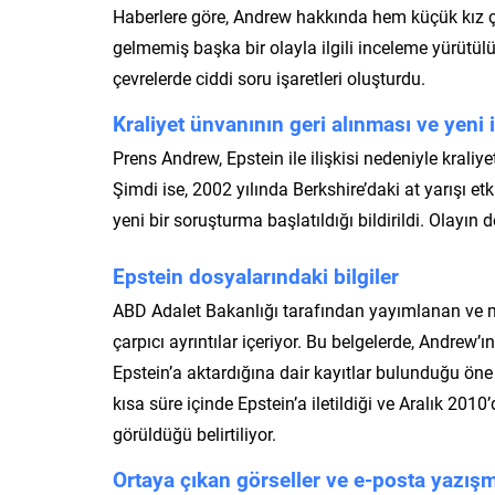
Haberlere göre, Andrew hakkında hem küçük kız
gelmemiş başka bir olayla ilgili inceleme yürütülü
çevrelerde ciddi soru işaretleri oluşturdu.
Kraliyet ünvanının geri alınması ve yeni 
Prens Andrew, Epstein ile ilişkisi nedeniyle kral
Şimdi ise, 2002 yılında Berkshire’daki at yarışı et
yeni bir soruşturma başlatıldığı bildirildi. Olay
Epstein dosyalarındaki bilgiler
ABD Adalet Bakanlığı tarafından yayımlanan ve mil
çarpıcı ayrıntılar içeriyor. Bu belgelerde, Andrew’ın 
Epstein’a aktardığına dair kayıtlar bulunduğu öne
kısa süre içinde Epstein’a iletildiği ve Aralık 2010’
görüldüğü belirtiliyor.
Ortaya çıkan görseller ve e-posta yazışm