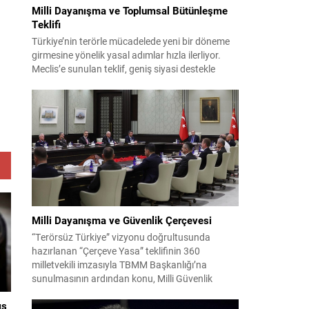
Milli Dayanışma ve Toplumsal Bütünleşme
Teklifi
Türkiye’nin terörle mücadelede yeni bir döneme
girmesine yönelik yasal adımlar hızla ilerliyor.
Meclis’e sunulan teklif, geniş siyasi destekle
birlikte toplumsal barış ve güvenliği
güçlendirmeyi amaçlıyor. AK Parti Genel
Başkanvekili Efkan Ala, teklifin 360’a yakın
milletvekilinin imzasıyla TBMM Başkanlığı’na
verildiğini belirterek, hem siyasi hem de
toplumsal düzeyde önemli bir destek
bulunduğunu...
Milli Dayanışma ve Güvenlik Çerçevesi
“Terörsüz Türkiye” vizyonu doğrultusunda
hazırlanan “Çerçeve Yasa” teklifinin 360
milletvekili imzasıyla TBMM Başkanlığı’na
sunulmasının ardından konu, Milli Güvenlik
Kurulu (MGK) toplantısında ele alınmıştır.
ış
Toplantı sonrası yayımlanan sekiz maddelik