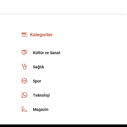
Özkök hakkında ‘Cumhurbaşkanına hakaret’
suçundan re’sen soruşturma başlatıldı. Özkök,
hakkındaki soruşturma kapsamında
Çağlayan’daki İstanbul Adalet Sarayı’na giderek
savcılığa ifade verdi. İfadesinin ardından
adliyeden ayrıldığı bildirildi. Programdaki sözleri
Kategoriler
ve savunması...
Kültür ve Sanat
Sağlık
Spor
Teknoloji
Magazin