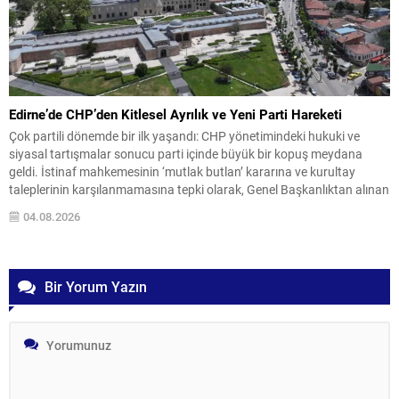
Edirne’de CHP’den Kitlesel Ayrılık ve Yeni Parti Hareketi
Çok partili dönemde bir ilk yaşandı: CHP yönetimindeki hukuki ve
siyasal tartışmalar sonucu parti içinde büyük bir kopuş meydana
geldi. İstinaf mahkemesinin ‘mutlak butlan’ kararına ve kurultay
taleplerinin karşılanmamasına tepki olarak, Genel Başkanlıktan alınan
ve daha sonra grup başkanı seçilen Özgür Özel ile birlikte önemli
04.08.2026
sayıda siyasetçi partiyle yollarını ayırdı....
Bir Yorum Yazın