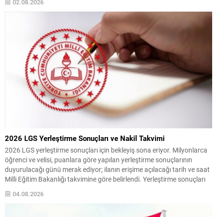
02.08.2026
çocuklara özgü koruyucu tedbirler ve izleme mekanizmalarını
güçlendirmek olarak özetlenebilir. Ceza Aralığında Değişiklikler...
2026 LGS Yerleştirme Sonuçları ve Nakil Takvimi
2026 LGS yerleştirme sonuçları için bekleyiş sona eriyor. Milyonlarca
öğrenci ve velisi, puanlara göre yapılan yerleştirme sonuçlarının
duyurulacağı günü merak ediyor; ilanın erişime açılacağı tarih ve saat
Milli Eğitim Bakanlığı takvimine göre belirlendi. Yerleştirme sonuçları
ve boş kalan kontenjanlar, 5 Ağustos Çarşamba günü meb.gov.tr
04.08.2026
adresinde yayımlanacak. Sonuçların öğle saatleri civarında...