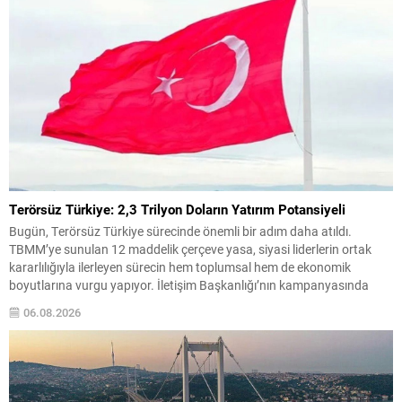
Terörsüz Türkiye: 2,3 Trilyon Doların Yatırım Potansiyeli
Bugün, Terörsüz Türkiye sürecinde önemli bir adım daha atıldı.
TBMM’ye sunulan 12 maddelik çerçeve yasa, siyasi liderlerin ortak
kararlılığıyla ilerleyen sürecin hem toplumsal hem de ekonomik
boyutlarına vurgu yapıyor. İletişim Başkanlığı’nın kampanyasında
paylaşılan veriler, terörle mücadelenin ülke ekonomisine yüklediği
06.08.2026
maliyetin büyüklüğünü somut örneklerle ortaya koyuyor. Hazırlanan
çalışmaya göre terörün ülkeye...