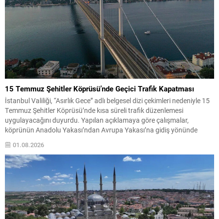
15 Temmuz Şehitler Köprüsü’nde Geçici Trafik Kapatması
İstanbul Valiliği, “Asırlık Gece” adlı belgesel dizi çekimleri nedeniyle 15
Temmuz Şehitler Köprüsü’nde kısa süreli trafik düzenlemesi
uygulayacağını duyurdu. Yapılan açıklamaya göre çalışmalar,
köprünün Anadolu Yakası’ndan Avrupa Yakası’na gidiş yönünde
gerçekleştirilecek. Uygulama; 3, 4 ve 5 Ağustos tarihlerinde gece
01.08.2026
01:00 ile 05:00 saatleri arasında geçerli olacak. Bu zaman diliminde
söz...