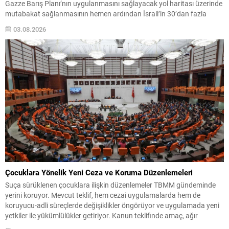
Gazze Barış Planı’nın uygulanmasını sağlayacak yol haritası üzerinde
mutabakat sağlanmasının hemen ardından İsrail’in 30’dan fazla
sivilin öldürülmesi ve sağlık tesislerine saldırılar gerçekleştirmesi
03.08.2026
kınandı. Bakanlık, bu eylemlerin Netanyahu hükümetinin Filistin
halkıyla gerçek bir barış iradesine sahip olmadığını...
Çocuklara Yönelik Yeni Ceza ve Koruma Düzenlemeleri
Suça sürüklenen çocuklara ilişkin düzenlemeler TBMM gündeminde
yerini koruyor. Mevcut teklif, hem cezai uygulamalarda hem de
koruyucu-adli süreçlerde değişiklikler öngörüyor ve uygulamada yeni
yetkiler ile yükümlülükler getiriyor. Kanun teklifinde amaç, ağır
suçlarda cezalandırma seçeneklerini netleştirirken aynı zamanda