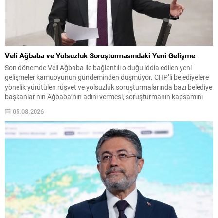
Veli Ağbaba ve Yolsuzluk Soruşturmasındaki Yeni Gelişme
Son dönemde Veli Ağbaba ile bağlantılı olduğu iddia edilen yeni
gelişmeler kamuoyunun gündeminden düşmüyor. CHP’li belediyelere
yönelik yürütülen rüşvet ve yolsuzluk soruşturmalarında bazı belediye
başkanlarının Ağbaba’nın adını vermesi, soruşturmanın kapsamını
genişletti. İzmir Seferihisar Belediyesi’ne ilişkin soruşturmada, Veli
05.08.2026
Ağbaba’nın yakın çevresinden bir isim “rüşvet almak” suçlamasıyla
tutuklanmıştı. Bu sabah ise başka...