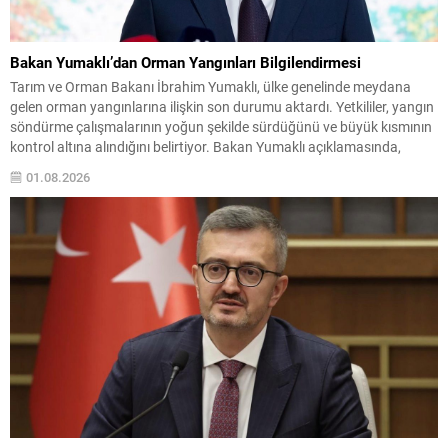
Bakan Yumaklı’dan Orman Yangınları Bilgilendirmesi
Tarım ve Orman Bakanı İbrahim Yumaklı, ülke genelinde meydana
gelen orman yangınlarına ilişkin son durumu aktardı. Yetkililer, yangın
söndürme çalışmalarının yoğun şekilde sürdüğünü ve büyük kısmının
kontrol altına alındığını belirtiyor. Bakan Yumaklı açıklamasında,
toplam 260 yangının çıktığını, bunlardan 258’inin kontrol altına
01.08.2026
alındığını açıkladı. Halen iki yangının devam ettiği ve şu...