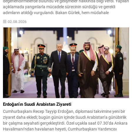
değerlendirmelerde bulundu ve gelişmeler hakkında bilgi verdi. Yapılan
açıklamada yangınlarla mücadele sürecinin sürdüğü ve gerekli
adımların atıldığı vurgulandı. Bakan Gürlek, hem müdahale
koordinasyonunun hem de zarar gören bölgelere yönelik destek
02.08.2026
programlarının öncelikli olduğuna dikkat çekti. Konuyla ilgili alınan
tedbirlerin ve yürütülen çalışmaların...
Erdoğan’ın Suudi Arabistan Ziyareti
Cumhurbaşkanı Recep Tayyip Erdoğan, diplomasi takvimine yeni bir
ziyaret daha ekledi; bugün günün içinde Suudi Arabistan’a günübirlik
bir çalışma seyahati gerçekleştirdi. Özel uçakla saat 07.30’da Ankara
Havalimanı’ndan havalanan heyeti, Cumhurbaşkanı Yardımcısı