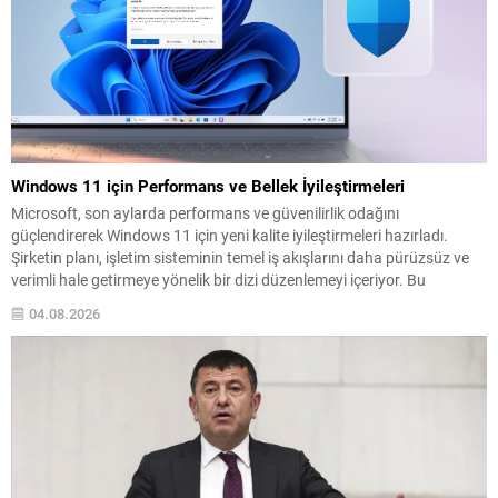
Windows 11 için Performans ve Bellek İyileştirmeleri
Microsoft, son aylarda performans ve güvenilirlik odağını
güçlendirerek Windows 11 için yeni kalite iyileştirmeleri hazırladı.
Şirketin planı, işletim sisteminin temel iş akışlarını daha pürüzsüz ve
verimli hale getirmeye yönelik bir dizi düzenlemeyi içeriyor. Bu
güncelleme paketi, özellikle bellek kullanımı ve Dosya Gezgini
04.08.2026
performansına yönelik optimizasyonlara yoğunlaşıyor. Amaç, arka
planda gereksiz...