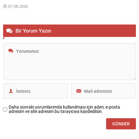
Cevdet Yılmaz ve diğer yetkililer uğurladı. Bu ziyaretin gündeminde,
07.08.2026
Türkiye, Suudi Arabistan ve Pakistan arasında imzalanması
planlanan üçlü bir...
Bir Yorum Yazın
Daha sonraki yorumlarımda kullanılması için adım, e-posta
adresim ve site adresim bu tarayıcıya kaydedilsin.