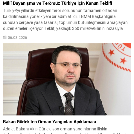
Millî Dayanışma ve Terörsüz Türkiye İçin Kanun Teklifi
Türkiye’yi yıllardır etkileyen terör sorununun tamamen ortadan
kaldırılmasına yönelik yeni bir adım atıldı. TBMM Başkanlığına
sunulan çerçeve yasa tasarısı, toplumun bütünleşmesini amaçlayan
düzenlemeleri içeriyor. Teklif, yaklaşık 360 milletvekilinin imzasıyla
teslim edildi ve İletişim Başkanı Burhanettin Duran tarafından
06.08.2026
kamuoyuna duyuruldu. Meclise Sunulan Teklifin Önemi Burhanettin
Duran, teklifin Millî Dayanışma ve Toplumsal...
Bakan Gürlek’ten Orman Yangınları Açıklaması
Adalet Bakanı Akın Gürlek, son orman yangınlarına ilişkin