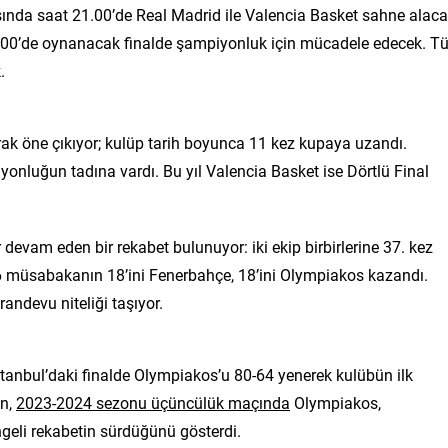
sında saat 21.00’de Real Madrid ile Valencia Basket sahne alaca
1.00’de oynanacak finalde şampiyonluk için mücadele edecek. 
.
ak öne çıkıyor; kulüp tarih boyunca 11 kez kupaya uzandı.
yonluğun tadına vardı. Bu yıl Valencia Basket ise Dörtlü Final
evam eden bir rekabet bulunuyor: iki ekip birbirlerine 37. kez
 müsabakanın 18’ini Fenerbahçe, 18’ini Olympiakos kazandı.
andevu niteliği taşıyor.
tanbul’daki finalde Olympiakos’u 80-64 yenerek kulübün ilk
an,
2023-2024 sezonu üçüncülük maçında
Olympiakos,
geli rekabetin sürdüğünü gösterdi.