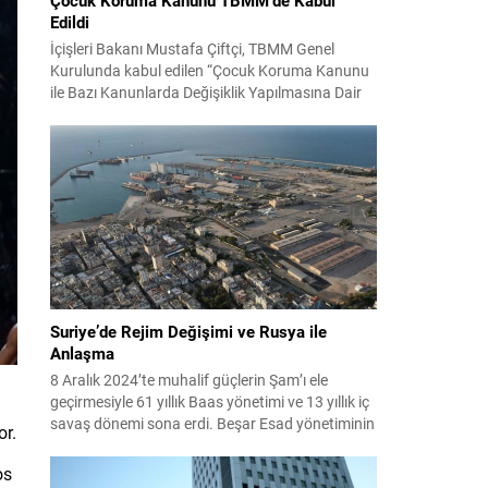
Edildi
İçişleri Bakanı Mustafa Çiftçi, TBMM Genel
Kurulunda kabul edilen “Çocuk Koruma Kanunu
ile Bazı Kanunlarda Değişiklik Yapılmasına Dair
Kanun Teklifi” hakkında sosyal medya
hesabından açıklama yaptı. Bakan Çiftçi,
çocukları kötülüğe terk etmeyeceklerini
vurgulayarak, her çocuğun korunmasının
toplumun geleceğine yapılan yatırım olduğunu
belirtti. Çiftçi, devletin bu düzenlemeyle sadece
ceza vermekle kalmayacağını;...
Suriye’de Rejim Değişimi ve Rusya ile
Anlaşma
8 Aralık 2024’te muhalif güçlerin Şam’ı ele
geçirmesiyle 61 yıllık Baas yönetimi ve 13 yıllık iç
savaş dönemi sona erdi. Beşar Esad yönetiminin
or.
çöküşü sonrası ülke, ağır bir yara ve siyasi
boşlukla karşı karşıya kaldı; Esad ise destekçisi
os