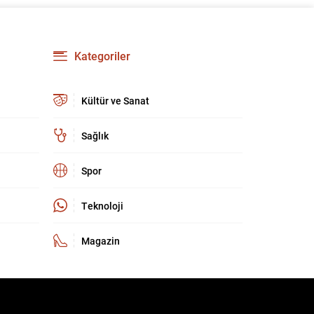
hedef alan kapsamlı soruşturmalar yürütmeyi
planlıyor. Parti yöneticileri ve komisyon
danışmanları, şirketler, yükleniciler ve finans
kuruluşları üzerinden belge ve tanıklık toplama
Kategoriler
yöntemlerini değerlendiriyor. Demokratlar, Beyaz
Saray’la doğrudan çatışmaya...
Kültür ve Sanat
Sağlık
Spor
Teknoloji
Magazin