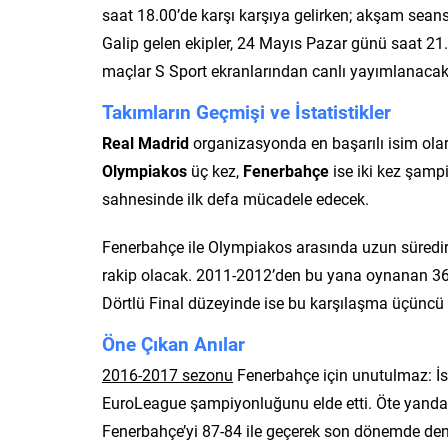
saat 18.00’de karşı karşıya gelirken; akşam sean
Galip gelen ekipler, 24 Mayıs Pazar günü saat 2
maçlar S Sport ekranlarından canlı yayımlanacak
Takımların Geçmişi ve İstatistikler
Real Madrid
organizasyonda en başarılı isim olar
Olympiakos
üç kez,
Fenerbahçe
ise iki kez şampi
sahnesinde ilk defa mücadele edecek.
Fenerbahçe ile Olympiakos arasında uzun süredir d
rakip olacak. 2011-2012’den bu yana oynanan 36
Dörtlü Final düzeyinde ise bu karşılaşma üçüncü r
Öne Çıkan Anılar
2016-2017 sezonu
Fenerbahçe için unutulmaz: İs
EuroLeague şampiyonluğunu elde etti. Öte yand
Fenerbahçe’yi 87-84 ile geçerek son dönemde den