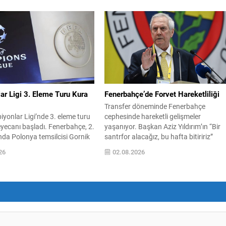
ı, Türk Savaş Sanatlarının
öncesi ritmini bulmak ve kadroyu
Birliğini Dünyaya Bir Kez Daha
sınamak amacıyla Fransa temsilcisi
Dünya Alpagut Federasyonu
Rennes ile sahaya çıkacak. Maç bu
mî Temsilciliği tarafından
akşam saat 21.00‘de RAMS Park’ta
dilen 2026 Türkiye Alpagut
oynanacak ve karşılaşma TV100 kanal
sı, 30 Temmuz–2 Ağustos
üzerinden canlı yayınlanacak.
eri arasında Ankara Keçiören
Galatasaray, taraftar desteğiyle galibiy
 Spor Salonu’nda büyük...
hedefli bir...
ar Ligi 3. Eleme Turu Kura
Fenerbahçe’de Forvet Hareketliliği
Transfer döneminde Fenerbahçe
yonlar Ligi’nde 3. eleme turu
cephesinde hareketli gelişmeler
eyecanı başladı. Fenerbahçe, 2.
yaşanıyor. Başkan Aziz Yıldırım’ın “Bir
nda Polonya temsilcisi Gornik
santrfor alacağız, bu hafta bitiririz”
ledikten sonra, bir sonraki
sözlerinin ardından kulübün golcü
26
02.08.2026
urya ekibi Sturm Graz ile
arayışlarıyle ilgili yeni isimler gündeme
rakibini geçerse play-off
geldi. Sabah gazetesinin aktardığı bilgi
yükselecek. Kura çekimi, 3
göre; Başkan Yıldırım’ın işaret ettiği
26 Pazartesi günü saat
isimlerden biri Serhou Guirassy. Gineli
viçre’nin Nyon kentindeki UEFA
forvet için Borussia Dortmund ile
zi’nde...
görüşmelerin sürdüğü, bonservis
bedelinin 30...