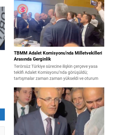
korsanlıkla suçladı. WAM ajansının aktardığı ilk
açıklamada, ADNOC’a ait bir geminin sabah
saatlerinde hedef alındığı belirtildi; ilerleyen
dakikalarda ise BAE...
ı
et
TBMM Adalet Komisyonu’nda Milletvekilleri
Arasında Gerginlik
Terörsüz Türkiye sürecine ilişkin çerçeve yasa
teklifi Adalet Komisyonu’nda görüşüldü;
tartışmalar zaman zaman yükseldi ve oturum
kısa süreliğine kesintiye uğradı. Komisyon
çalışmalarında kimi milletvekilleri arasında sözlü
gerilim yaşandı, daha sonra fiziksel arbede çıktı.
ye
Görüşme sırasında İyi Parti ile MHP milletvekilleri
arasında söz düellosu başladı; taraflar birbirlerini
sert ifadelerle eleştirdi. Tartışma...