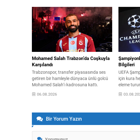
kulüple resmi sözleşmeyi imzalayacak.
Şampiyonas
Tatilini geçirdiği Yunanistan’dan gelen
Gücünü ve 
Salah, uçakta Trabzonspor’un 61
Gösterdi” 
numaralı formasıyla poz verdi ve kulübün
Türkiye Res
sosyal medya hesabından taraftarlara
organize e
seslendi: “Trabzon hazır mısın? Çok
Şampiyona
yakında...
2026 tarihl
Taha Akgül
Mohamed Salah Trabzon’da Coşkuyla
Şampiyonl
Karşılandı
Bilgileri
Trabzonspor, transfer piyasasında ses
UEFA Şampi
getiren bir hamleyle dünyaca ünlü golcü
için kura h
Mohamed Salah’ı kadrosuna kattı.
eleme turu
İstanbul’da gerçekleştirilen transfer
Zabrze’yi e
06.08.2026
03.08.20
sürecinin ardından Salah, sağlık
turda Avust
kontrollerini tamamlayıp Trabzon’a doğru
eşleşti; bu 
yola çıktı. İstanbul’da toplanan bordo-
aşamasına 
mavili taraftarların sevgi gösterileri
Ağustos 20
Bir Yorum Yazın
eşliğinde karşılanan Mısırlı yıldız, kulüp
13.00‘te İs
başkanı Ertuğrul Doğan ile birlikte
Genel Merke
Trabzon’a intikal etti. Yolculuk ve