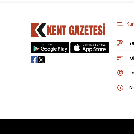
Kur
Ya
Kü
İl
Gi