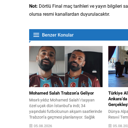
Not:
Dörtlü Final maç tarihleri ve yayın bilgileri 
olursa resmi kanallardan duyurulacaktır.
Benzer Konular
Mohamed Salah Trabzon’a Geliyor
Türkiye A
Ankara’da
Mısırlı yıldız Mohamed Salah’ı taşıyan
Gerçekleşt
özel uçak dün İstanbul’a indi; 34
yaşındaki futbolcunun akşam saatlerinde
Dünya Alpa
Trabzon’a geçmesi planlanıyor. Sağlık
Resmî Tems
kontrollerinin ardından bordo-mavili
Karadeniz:
05.08.2026
05.08.20