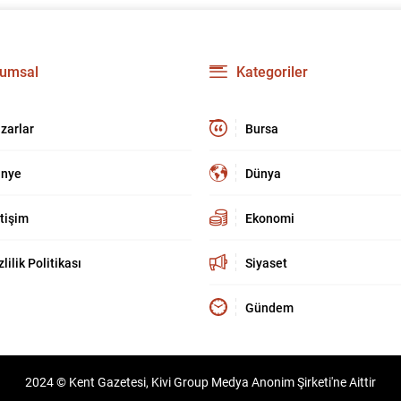
umsal
Kategoriler
zarlar
Bursa
nye
Dünya
etişim
Ekonomi
zlilik Politikası
Siyaset
Gündem
2024 © Kent Gazetesi, Kivi Group Medya Anonim Şirketi'ne Aittir