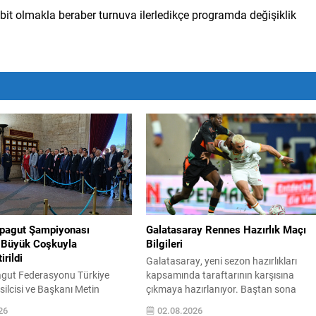
sabit olmakla beraber turnuva ilerledikçe programda değişiklik
lpagut Şampiyonası
Galatasaray Rennes Hazırlık Maçı
 Büyük Coşkuyla
Bilgileri
irildi
Galatasaray, yeni sezon hazırlıkları
gut Federasyonu Türkiye
kapsamında taraftarının karşısına
ilcisi ve Başkanı Metin
çıkmaya hazırlanıyor. Baştan sona
 “Türkiye Alpagut
mücadele edecek olan takım, sezon
26
02.08.2026