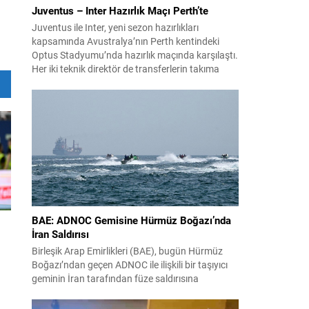
Juventus – Inter Hazırlık Maçı Perth’te
Juventus ile Inter, yeni sezon hazırlıkları
kapsamında Avustralya’nın Perth kentindeki
Optus Stadyumu’nda hazırlık maçında karşılaştı.
Her iki teknik direktör de transferlerin takıma
uyumunu ve oyuncuların fiziksel durumunu
değerlendirmek için bu mücadeleyi kritik bir
prova olarak kullandı. Karşılaşmada iki Türk
futbolcu sahada yer aldı: Juventus’ta Kenan
Yıldız ilk 11’de görev alırken,...
BAE: ADNOC Gemisine Hürmüz Boğazı’nda
İran Saldırısı
Birleşik Arap Emirlikleri (BAE), bugün Hürmüz
Boğazı’ndan geçen ADNOC ile ilişkili bir taşıyıcı
geminin İran tarafından füze saldırısına
uğradığını duyurdu. Yetkililer olayın kontrol altına
alındığını bildirirken saldırıyı kınadı ve Tahran’ı