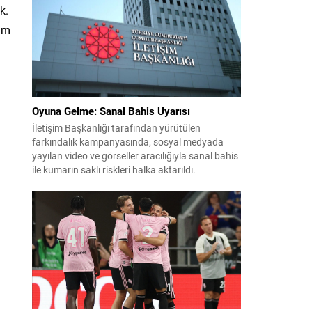
Rusya’ya sığındı. Yeni dönemde Suriye, barış ve
k.
normalleşme adımları atarken Rusya ile...
Tüm
Oyuna Gelme: Sanal Bahis Uyarısı
İletişim Başkanlığı tarafından yürütülen
farkındalık kampanyasında, sosyal medyada
yayılan video ve görseller aracılığıyla sanal bahis
ile kumarın saklı riskleri halka aktarıldı.
Hazırlanan materyallerde, hızlı ve zahmetsiz
kazanç vaadiyle kişiler nasıl sisteme çekildiği
örneklerle anlatıldı. Çalışmada, bahis ve kumarın
masum bir eğlence olmadığı; kayıpları telafi etme
düşüncesinin kullanıcıyı daha fazla oynamaya...