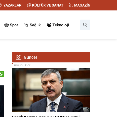
YAZARLAR
KÜLTÜR VE SANAT
MAGAZİN
Spor
Sağlık
Teknoloji
Güncel
Tümünü Gör
Çocuk Koruma Kanunu TBMM’de Kabul