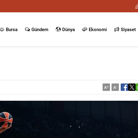
Bursa
Gündem
Dünya
Ekonomi
Siyaset
A
+
A
-