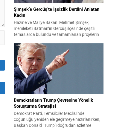
Şimşek’e Gercüş’te İşsizlik Derdini Anlatan
Kadın
Hazine ve Maliye Bakanı Mehmet Şimşek,
memleketi Batman’ın Gercüş ilçesinde çeşitli
temaslarda bulundu ve tamamlanan projelerin
açılış törenlerine katıldı. Ziyareti sırasında, bölge
sakinleriyle sohbet ettiği esnada bir yaşlı kadının
çocuklarının işsizliğine dair yakınmasını dinledi.
Kadının dertlerini Kürtçe olarak doğrudan Bakan
Şimşek’e aktarması, orada bulunanların ilgisini
çekti. Şimşek ise samimi bir...
Demokratların Trump Çevresine Yönelik
Soruşturma Stratejisi
Demokrat Parti, Temsilciler Meclisi’nde
çoğunluğu yeniden ele geçirmeye hazırlanırken,
Başkan Donald Trump’ı doğrudan azletme
yoluna gitmek yerine, onun siyasi ve ticari ağını