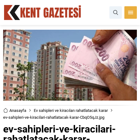
Anasayfa
Ev sahipleri ve kiracıları rahatlatacak karar
ev-sahipleri-ve-kiracilari-rahatlatacak-karar-CbqO5qJz.jpg
ev-sahipleri-ve-kiracilari-
rahatlatacak-karar-