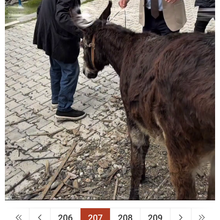
206
207
208
209