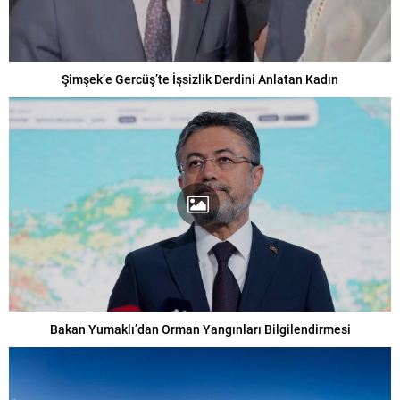
Şimşek’e Gercüş’te İşsizlik Derdini Anlatan Kadın
Bakan Yumaklı’dan Orman Yangınları Bilgilendirmesi