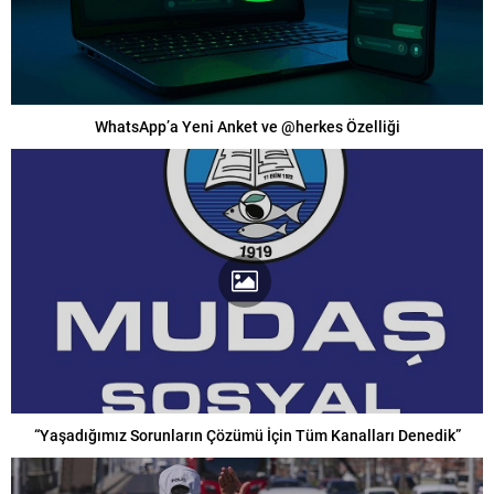
WhatsApp’a Yeni Anket ve @herkes Özelliği
“Yaşadığımız Sorunların Çözümü İçin Tüm Kanalları Denedik”