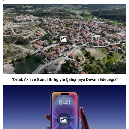
“Ortak Akıl ve Gönül Birliğiyle Çalışmaya Devam Edeceğiz”