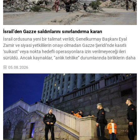
İsrail’den Gazze saldırılarını sınırlandırma kararı
İsrail ordusuna yeni bir talimat verildi; Genelkurmay Başkanı Eyal
Zamir ve siyasi yetkililerin onayı olmadan Gazze Şeridi’nde kasıtlı
‘suikast’ veya nokta hedefli operasyonlara izin verilmeyeceği ileri
sürüldü. Ancak kaynaklar, “anlık tehlike” durumlarında birliklerin daha
hızlı müdahale edebileceğini belirtiyor. Yedioth Ahronot’un haberine
05.08.2026
göre, söz konusu düzenleme ile birliklerin hareket serbestliği
sınırlandırıldı;...