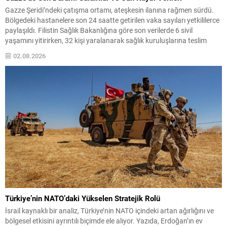
Gazze Şeridi’ndeki çatışma ortamı, ateşkesin ilanına rağmen sürdü.
Bölgedeki hastanelere son 24 saatte getirilen vaka sayıları yetkililerce
paylaşıldı. Filistin Sağlık Bakanlığına göre son verilerde 6 sivil
yaşamını yitirirken, 32 kişi yaralanarak sağlık kuruluşlarına teslim
edildi. Resmi Sayılar ve Yaralı/Ölü Rakamları 10 Ekim tarihinde
02.08.2026
yürürlüğe giren ateşkes anlaşmasından bu yana bildirilen...
Türkiye’nin NATO’daki Yükselen Stratejik Rolü
İsrail kaynaklı bir analiz, Türkiye’nin NATO içindeki artan ağırlığını ve
bölgesel etkisini ayrıntılı biçimde ele alıyor. Yazıda, Erdoğan’ın ev