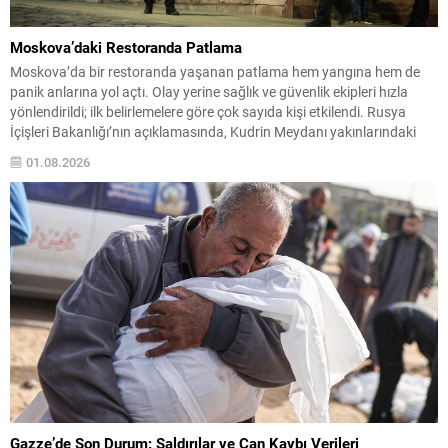
Moskova’daki Restoranda Patlama
Moskova’da bir restoranda yaşanan patlama hem yangına hem de
panik anlarına yol açtı. Olay yerine sağlık ve güvenlik ekipleri hızla
yönlendirildi; ilk belirlemelere göre çok sayıda kişi etkilendi. Rusya
İçişleri Bakanlığı’nın açıklamasında, Kudrin Meydanı yakınlarındaki
kafenin bitişiğinde meydana gelen patlamada 3 kişinin yaşamını
01.08.2026
yitirdiği, 15 kişinin de yaralandığı belirtildi. Ekiplerin...
Gazze’de Son Durum: Saldırılar ve Can Kaybı Verileri