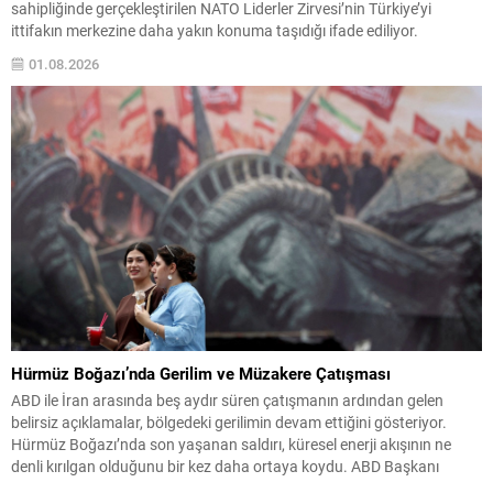
sahipliğinde gerçekleştirilen NATO Liderler Zirvesi’nin Türkiye’yi
ittifakın merkezine daha yakın konuma taşıdığı ifade ediliyor.
Analizde, Türkiye’nin hem askeri hem de coğrafi avantajları üzerinden
01.08.2026
ittifak içinde giderek vazgeçilmez hale geldiği vurgulanıyor. Bu...
Hürmüz Boğazı’nda Gerilim ve Müzakere Çatışması
ABD ile İran arasında beş aydır süren çatışmanın ardından gelen
belirsiz açıklamalar, bölgedeki gerilimin devam ettiğini gösteriyor.
Hürmüz Boğazı’nda son yaşanan saldırı, küresel enerji akışının ne
denli kırılgan olduğunu bir kez daha ortaya koydu. ABD Başkanı
Donald Trump, İran ile görüşmelerin sürdüğünü ve bu görüşmelerin