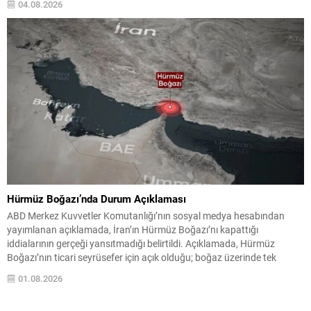
04.08.2026
Tahran için “son şans” niteliğinde...
Hürmüz Boğazı’nda Durum Açıklaması
ABD Merkez Kuvvetler Komutanlığı’nın sosyal medya hesabından
yayımlanan açıklamada, İran’ın Hürmüz Boğazı’nı kapattığı
iddialarının gerçeği yansıtmadığı belirtildi. Açıklamada, Hürmüz
Boğazı’nın ticari seyrüsefer için açık olduğu; boğaz üzerinde tek
başına kontrol sahibi olunmadığı vurgulandı. Geçişler ve Durum
01.08.2026
Açıklamada son dört aylık dönemde binlerce geminin uluslararası su
yolundan geçiş yaptığına dikkat çekildi...