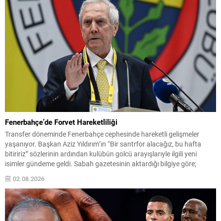
Fenerbahçe’de Forvet Hareketliliği
Transfer döneminde Fenerbahçe cephesinde hareketli gelişmeler
yaşanıyor. Başkan Aziz Yıldırım’ın “Bir santrfor alacağız, bu hafta
bitiririz” sözlerinin ardından kulübün golcü arayışlarıyle ilgili yeni
isimler gündeme geldi. Sabah gazetesinin aktardığı bilgiye göre;
Başkan Yıldırım’ın işaret ettiği isimlerden biri Serhou Guirassy. Gineli
02.08.2026
forvet için Borussia Dortmund ile görüşmelerin sürdüğü, bonservis
bedelinin 30...