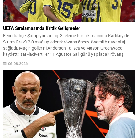
UEFA Sıralamasında Kritik Gelişmeler
Fenerbahçe, Şampiyonlar Ligi 3. eleme turu ilk maçında Kadıköy’de
Sturm Graz’ı 2-0 mağlup ederek rövanş öncesi önemli bir avantaj
sağladı. Maçın gollerini Anderson Talisca ve Mason Greenwood
kaydetti; sarı-lacivertliler 11 Ağustos Salı günü yapılacak rövanş
önünde moralli. Bu galibiyet, Türkiye’nin UEFA ülke puanı tablosunda
06.08.2026
da etkisini hissettirebilir. Avrupa sahnesindeki diğer...