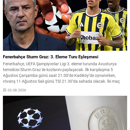
Fenerbahçe Sturm Graz: 3. Eleme Turu Eşleşmesi
Fenerbahçe, UEFA Şampiyonlar Ligi 3. eleme turunda Avusturya
temsilcisi Sturm Graz ile kozlarını paylaşacak. İlk karşılaşma 5
Ağustos Çarşamba günü saat 21.00’de Kadıköy’de oynanırken,
rövanş 11 Ağustos Salı günü TSİ 21.30’da sahada olacak. İki maç
sonunda turu geçen takım, play-off turunda daha önce belirlenen
03.08.2026
eşleşmenin galibiyle karşılaşacak. Kura çekimi İsviçre’nin...