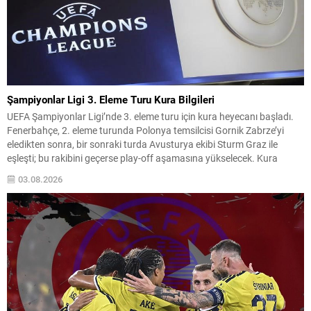
Şampiyonlar Ligi 3. Eleme Turu Kura Bilgileri
UEFA Şampiyonlar Ligi’nde 3. eleme turu için kura heyecanı başladı.
Fenerbahçe, 2. eleme turunda Polonya temsilcisi Gornik Zabrze’yi
eledikten sonra, bir sonraki turda Avusturya ekibi Sturm Graz ile
eşleşti; bu rakibini geçerse play-off aşamasına yükselecek. Kura
çekimi, 3 Ağustos 2026 Pazartesi günü saat 13.00‘te İsviçre’nin Nyon
03.08.2026
kentindeki UEFA Genel Merkezi’nde...