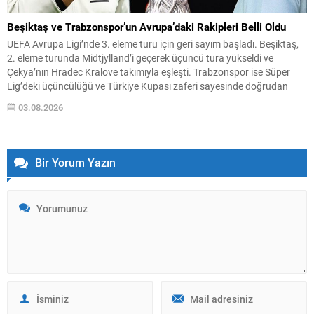
Beşiktaş ve Trabzonspor’un Avrupa’daki Rakipleri Belli Oldu
UEFA Avrupa Ligi’nde 3. eleme turu için geri sayım başladı. Beşiktaş,
2. eleme turunda Midtjylland’i geçerek üçüncü tura yükseldi ve
Çekya’nın Hradec Kralove takımıyla eşleşti. Trabzonspor ise Süper
Lig’deki üçüncülüğü ve Türkiye Kupası zaferi sayesinde doğrudan
play-off turundan turnuvaya katılma hakkı elde etti. Play-off
03.08.2026
Eşleşmeleri ve Tarihler Beşiktaş, 3. eleme...
Bir Yorum Yazın