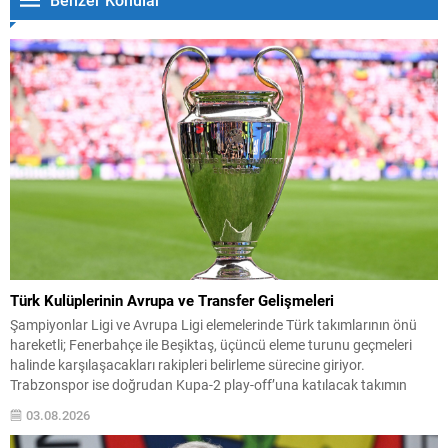
Türk Kulüplerinin Avrupa ve Transfer Gelişmeleri
Şampiyonlar Ligi ve Avrupa Ligi elemelerinde Türk takımlarının önü
hareketli; Fenerbahçe ile Beşiktaş, üçüncü eleme turunu geçmeleri
halinde karşılaşacakları rakipleri belirleme sürecine giriyor.
Trabzonspor ise doğrudan Kupa-2 play-off’una katılacak takımın
bugün netleşmesini bekliyor. Hazırlık maçlarında istenmeyen sonuçlar
03.08.2026
alan takımlar arasına Rennes de katıldı; Galatasaray ise Fransız
ekibiyle taraftarların transfer protestolarının...