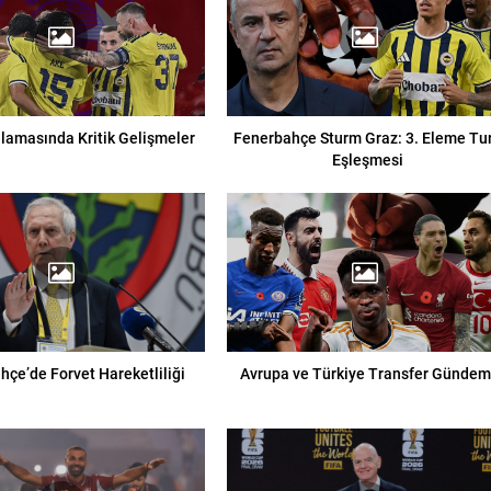
lamasında Kritik Gelişmeler
Fenerbahçe Sturm Graz: 3. Eleme Tu
Eşleşmesi
hçe’de Forvet Hareketliliği
Avrupa ve Türkiye Transfer Gündem