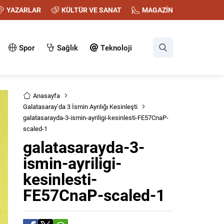
YAZARLAR
KÜLTÜR VE SANAT
MAGAZİN
Spor
Sağlık
Teknoloji
Anasayfa
Galatasaray’da 3 İsmin Ayrılığı Kesinleşti
galatasarayda-3-ismin-ayriligi-kesinlesti-FE57CnaP-
scaled-1
galatasarayda-3-
ismin-ayriligi-
kesinlesti-
FE57CnaP-scaled-1