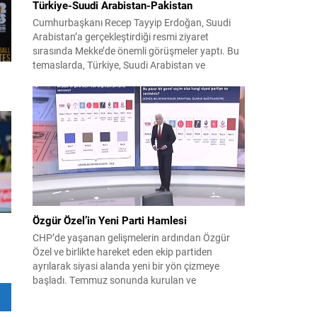
Türkiye-Suudi Arabistan-Pakistan
Cumhurbaşkanı Recep Tayyip Erdoğan, Suudi
Arabistan’a gerçekleştirdiği resmi ziyaret
sırasında Mekke’de önemli görüşmeler yaptı. Bu
temaslarda, Türkiye, Suudi Arabistan ve
Pakistan arasında savunma alanında yeni bir iş
birliği çerçevesi oluşturuldu. Ziyaretin en somut
çıktısı, üç ülkenin imza attığı Mekke Ortak
Savunma Anlaşması oldu. Anlaşma; ortak
güvenlik yaklaşımıyla bölgesel barış, istikrar...
Özgür Özel’in Yeni Parti Hamlesi
CHP’de yaşanan gelişmelerin ardından Özgür
Özel ve birlikte hareket eden ekip partiden
ayrılarak siyasi alanda yeni bir yön çizmeye
başladı. Temmuz sonunda kurulan ve
kamuoyunda “Yeni Parti” olarak anılan oluşum,
kısa sürede muhalif medyanın gündemine girdi.