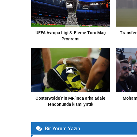
UEFA Avrupa Ligi 3. Eleme Turu Maç
Transfer
Programı
Oosterwolde’nin MR’ında arka adale
Mohame
tendonunda kısmi yırtık
Bir Yorum Yazın