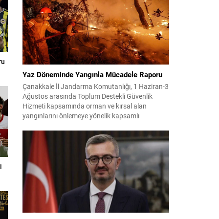
ru
Yaz Döneminde Yangınla Mücadele Raporu
Çanakkale İl Jandarma Komutanlığı, 1 Haziran-3
Ağustos arasında Toplum Destekli Güvenlik
Hizmeti kapsamında orman ve kırsal alan
yangınlarını önlemeye yönelik kapsamlı
bilgilendirme çalışmaları yürüttü. On iki ilçede
görev yapan 178 tim ve 742 personel, sahada
aktif olarak halkı bilinçlendirdi ve denetim
faaliyetleri gerçekleştirdi. Faaliyetler esnasında
bin 315 biçerdöver ve balya...
i