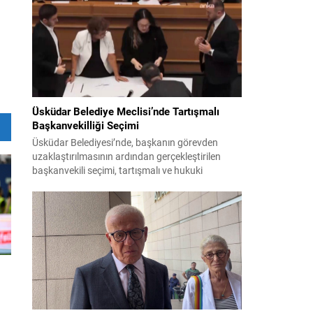
bildiri, ülke güvenliği ve bölgesel gelişmelere dair
değerlendirmeleri içermektedir. Yaklaşık 2 saat
15 dakika süren oturumun sonuç metninde;
terörle mücadele, bölgesel istikrar,...
Üsküdar Belediye Meclisi’nde Tartışmalı
Başkanvekilliği Seçimi
Üsküdar Belediyesi’nde, başkanın görevden
uzaklaştırılmasının ardından gerçekleştirilen
başkanvekili seçimi, tartışmalı ve hukuki
itirazlara konu olacak uygulamalarla gündeme
geldi. Yapılan oylamada usul ve gizlilikle ilgili
ciddi iddialar ortaya atıldı; bazı oyların geçersiz
sayılması ve meclis içindeki yönlendirmeler
kamuoyunda tepkilere yol açtı. Seçim sürecinde
yaşanan gelişmeler, parti grupları arasındaki
gerilimi artırdı. CHP’nin...