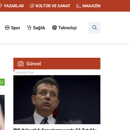
YAZARLAR
KÜLTÜR VE SANAT
MAGAZİN
Spor
Sağlık
Teknoloji
Güncel
Tümünü Gör
İBB Yolsuzluk Soruşturmasında 53 Tutuklu