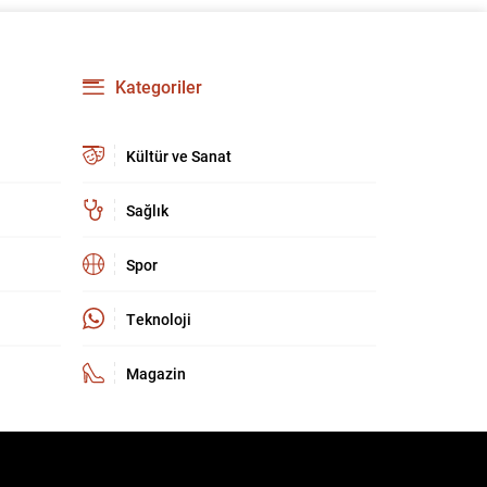
kültür ve sanat camiasında derin üzüntü yarattı.
Kaybettiklerimizin anısına, yaşamları boyunca
üretip bıraktıkları eserler ve katkılar yeniden
hatırlanıyor; sanat dünyasının hafızasında
Kategoriler
kalıcı...
Kültür ve Sanat
Sağlık
Spor
Teknoloji
Magazin