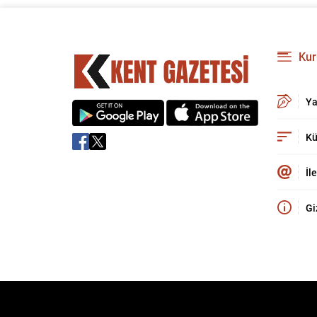
Kur
Ya
Kü
İl
Gi