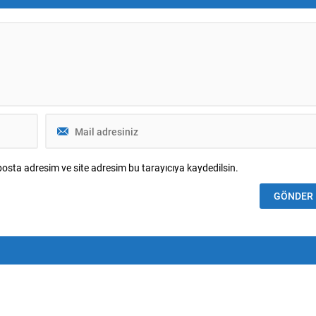
ndan yapılan sağlık kontrolleri
forvet için Borussia Dortmund ile
lemeler neticesinde
görüşmelerin sürdüğü, bonservis
 tarafından...
bedelinin 30...
osta adresim ve site adresim bu tarayıcıya kaydedilsin.