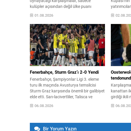
oynayacağı karşılaşmalar, sadece
Kupası’nın b
kulüpler açısından değil ülke puanı
yatırımcıla
sıralaması için de büyük önem taşıyor. Bu
milyar dola
01.08.2026
02.08.20
maçların sonuçları, Türk futbolunun
zorunda kal
Avrupa sıralamasındaki yerini doğrudan
bir güven b
etkileyebilir. Türkiye Futbol Federasyonu,
futbol otor
Süper Lig’de çipli top teknolojisine geçme
konfederasy
kararı aldı. Sistem yüksek maliyetli
güvenlerin
olduğundan, uygulama için...
sürecin şef
yürütüldüğü
Fenerbahçe, Sturm Graz’ı 2-0 Yendi
Oosterwol
tendonunda
Fenerbahçe, Şampiyonlar Ligi 3. eleme
turu ilk maçında Avusturya temsilcisi
Karşılaşma
Sturm Graz karşısında önemli bir galibiyet
kanattan il
elde etti. Sarı-lacivertliler, Talisca ve
girdiği iki
Greenwood’un attığı gollerle sahadan 2-0
kalan Jayd
06.08.2026
06.08.20
üstün ayrıldı ve rövanş öncesi avantaj
adalesini t
sağladı. Karşılaşma sonrası takım
içinde ilk 
yönetimi mücadeleyi değerlendirdi ve
sedyeyle k
gelecek planlarına dair bilgi verdi.
dakikada Ar
Bir Yorum Yazın