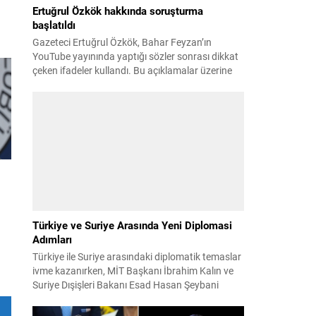
Ertuğrul Özkök hakkında soruşturma
başlatıldı
Gazeteci Ertuğrul Özkök, Bahar Feyzan’ın
YouTube yayınında yaptığı sözler sonrası dikkat
çeken ifadeler kullandı. Bu açıklamalar üzerine
İstanbul Cumhuriyet Başsavcılığı tarafından
Özkök hakkında ‘Cumhurbaşkanına hakaret’
ı
suçundan re’sen soruşturma başlatıldı. Özkök,
hakkındaki soruşturma kapsamında
et
Çağlayan’daki İstanbul Adalet Sarayı’na giderek
savcılığa ifade verdi. İfadesinin ardından
adliyeden ayrıldığı bildirildi. Programdaki sözleri
ve savunması...
Türkiye ve Suriye Arasında Yeni Diplomasi
Adımları
Türkiye ile Suriye arasındaki diplomatik temaslar
ivme kazanırken, MİT Başkanı İbrahim Kalın ve
ye
Suriye Dışişleri Bakanı Esad Hasan Şeybani
Ankara’da bir araya geldi. Görüşmede iki ülke
arasındaki iş birliği imkanları ve bölgesel istikrar