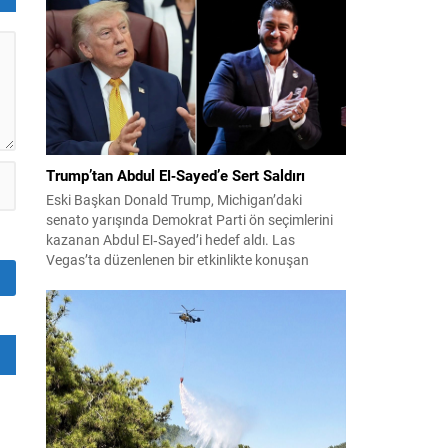
konuları detaylı şekilde ele alındı. Taraflar, komşu
ülkelerle ilişkilerin güçlendirilmesinin gerekliliği
üzerinde mutabık kaldı; ayrıca Suriye-Lübnan
ilişkilerine...
Trump’tan Abdul El‑Sayed’e Sert Saldırı
Eski Başkan Donald Trump, Michigan’daki
senato yarışında Demokrat Parti ön seçimlerini
kazanan Abdul El‑Sayed’i hedef aldı. Las
Vegas’ta düzenlenen bir etkinlikte konuşan
Trump, El‑Sayed’i İsrail ve Yahudi toplumuna
karşı olumsuz duygular taşıyan bir kişi olmakla
suçladı ve onu “komünist” olarak nitelendirdi.
Trump, konuşmasında El‑Sayed’in “Yahudilerden
nefret ettiğini” öne sürerek, bu...