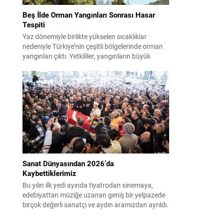
Beş İlde Orman Yangınları Sonrası Hasar
Tespiti
Yaz dönemiyle birlikte yükselen sıcaklıklar
nedeniyle Türkiye’nin çeşitli bölgelerinde orman
yangınları çıktı. Yetkililer, yangınların büyük
ölçüde kontrol altına alınmasına rağmen riskin
sürmesi nedeniyle vatandaşları dikkatli olmaya
çağırıyor. Çevre, Şehircilik ve İklim Değişikliği
Bakanı Murat Kurum, beş ilde yapılan hasar
tespitlerinin sonuçlarını paylaştı ve etkilenenlerin
yanında olunacağını vurguladı. Kayıtlar ve
tespit...
Sanat Dünyasından 2026’da
Kaybettiklerimiz
Bu yılın ilk yedi ayında tiyatrodan sinemaya,
edebiyattan müziğe uzanan geniş bir yelpazede
birçok değerli sanatçı ve aydın aramızdan ayrıldı.
Her biri kendi alanında iz bırakan isimlerin vefatı,