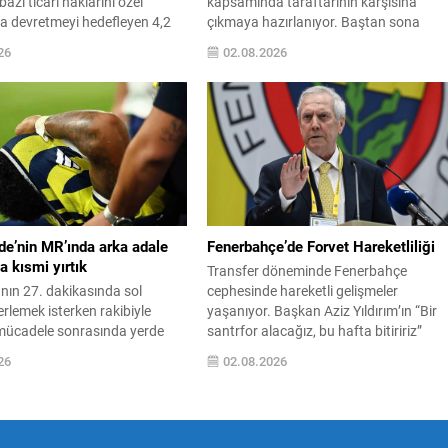
azı ticari haklarını özel
kapsamında taraftarının karşısına
ra devretmeyi hedefleyen 4,2
çıkmaya hazırlanıyor. Baştan sona
rlık planını geri çekmek
mücadele edecek olan takım, sezon
26
02.08.2026
arak futbol yönetiminde ciddi
öncesi ritmini bulmak ve kadroyu
unalımına yol açtı. Avrupa’nın
sınamak amacıyla Fransa temsilcisi
itesi UEFA ile CONCACAF gibi
Rennes ile sahaya çıkacak. Maç bu
onlar, Infantino’ya karşı
akşam saat 21.00‘de RAMS Park’ta
i kamuoyuna açıkladı ve
oynanacak ve karşılaşma TV100 kanal
faflıktan uzak biçimde
üzerinden canlı yayınlanacak.
nü ileri sürdü....
Galatasaray, taraftar desteğiyle galibiy
hedefli bir...
de’nin MR’ında arka adale
Fenerbahçe’de Forvet Hareketliliği
 kısmi yırtık
Transfer döneminde Fenerbahçe
nın 27. dakikasında sol
cephesinde hareketli gelişmeler
erlemek isterken rakibiyle
yaşanıyor. Başkan Aziz Yıldırım’ın “Bir
li mücadele sonrasında yerde
santrfor alacağız, bu hafta bitiririz”
en Oosterwolde, sol üst arka
sözlerinin ardından kulübün golcü
26
02.08.2026
utarak oyunu terk etti. Saha
arayışlarıyle ilgili yeni isimler gündeme
müdahalesi yapıldıktan sonra
geldi. Sabah gazetesinin aktardığı bilgi
enara alınan oyuncu, 30.
göre; Başkan Yıldırım’ın işaret ettiği
chie Brown ile değiştirildi.
isimlerden biri Serhou Guirassy. Gineli