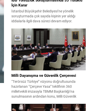
İçin Karar
İstanbul Büyükşehir Belediyesi’ne yönelik
soruşturmada çok sayıda kişinin yer aldığı
iddialarla ilgili dava süreci devam ediyor.
Mahkeme, savcının görüşünü aldıktan sonra
sanıkların tutukluluk hallerini ayrı ayrı
değerlendirdi. İnceleme sonucunda, aralarında
Ekrem İmamoğlu’nun da bulunduğu 53 tutuklu
hakkında tutukluluk hallerinin sürdürülmesine
karar verildi. İddialar ve değerlendirilen talepler
Soruşturma kapsamında sanıklara yöneltilen...
Milli Dayanışma ve Güvenlik Çerçevesi
“Terörsüz Türkiye” vizyonu doğrultusunda
hazırlanan “Çerçeve Yasa” teklifinin 360
milletvekili imzasıyla TBMM Başkanlığı’na
sunulmasının ardından konu, Milli Güvenlik
Kurulu (MGK) toplantısında ele alınmıştır.
Toplantı sonrası yayımlanan sekiz maddelik