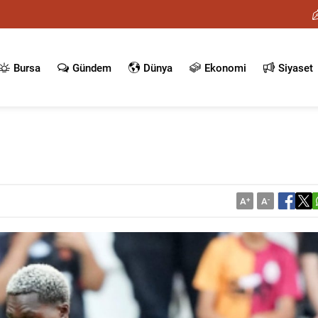
Bursa
Gündem
Dünya
Ekonomi
Siyaset
A
+
A
-