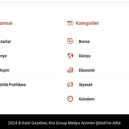
umsal
Kategoriler
zarlar
Bursa
nye
Dünya
etişim
Ekonomi
zlilik Politikası
Siyaset
Gündem
2024 © Kent Gazetesi, Kivi Group Medya Anonim Şirketi'ne Aittir