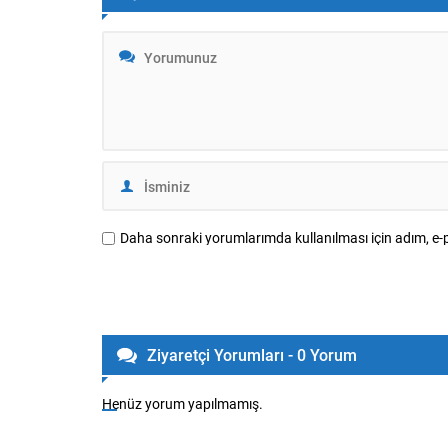
Futboldan sorumlu yönetici Cihan
Olayın ardı
Kamer,...
ve görüntü
Fenerbahçe
Daha sonraki yorumlarımda kullanılması için adım, e-p
Ziyaretçi Yorumları - 0 Yorum
Henüz yorum yapılmamış.