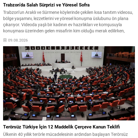
Trabzon’da Salah Sürprizi ve Yöresel Sofra
Trabzon’un Araklı ve Sürmene köylerinde çekilen kısa tanıtım videosu,
bölge yaşamını, lezzetlerini ve yöresel konuşma üslubunu ön plana
çıkarıyor. Videoda yaşlı bir kadının ev hazırlıkları ve komşusuyla
konuşması üzerinden gelen misafirin kim olduğu merak edilirken,
anlatım doğal bir sıcaklık taşıyor. Evde sofrayı kuran kadın, telaşlı bir
09.08.2026
şekilde “Tutma beni, işim...
Terörsüz Türkiye İçin 12 Maddelik Çerçeve Kanun Teklifi
Ülkenin 40 yıllık terörle mücadelesinin ardından başlayan Terörsüz