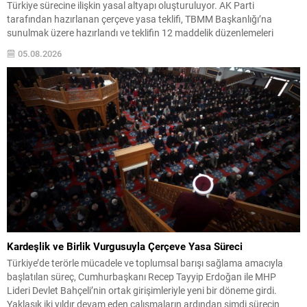
Türkiye sürecine ilişkin yasal altyapı oluşturuluyor. AK Parti
tarafından hazırlanan çerçeve yasa teklifi, TBMM Başkanlığı’na
sunulmak üzere hazırlandı ve teklifin 12 maddelik düzenlemeleri
kamuoyuyla paylaşıldı. Hazırlanan düzenleme, örgütün fiili varlığını
05.08.2026
sona erdirdiğinin ve tüm silah ile mühimmatını teslim ettiğinin güvenlik
kurumlarınca tespiti...
Kardeşlik ve Birlik Vurgusuyla Çerçeve Yasa Süreci
Türkiye’de terörle mücadele ve toplumsal barışı sağlama amacıyla
başlatılan süreç, Cumhurbaşkanı Recep Tayyip Erdoğan ile MHP
Lideri Devlet Bahçeli’nin ortak girişimleriyle yeni bir döneme girdi.
Yaklaşık iki yıldır devam eden çalışmaların ardından şimdi sürecin