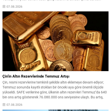
yasal zemini, 12 maddelik bir çerçeve yasa ile şekillendiriliyor. Bugün
07.08.2026
komisyonda görüşülecek olan bu yasa taslağı,...
Çin’in Altın Rezervlerinde Temmuz Artışı
Çin, resmi rezervlerine temkinli şekilde altın eklemeye devam ediyor;
Temmuz sonunda kayıtlı stokları bir önceki aya göre önemli ölçüde
yükseldi. SAFE verilerine göre, ülkenin altın rezervleri Temmuz’da 640
bin ons artış göstererek 76.080.000 ons seviyesine ulaştı. Bu artış,
Çin’in aylık alımlarında yıl içinde dikkat çeken bir yükselişi temsil
07.08.2026
ediyor. Temmuz...