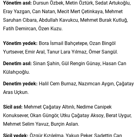
Yönetim asıl:
Dursun Özbek, Metin Öztürk, Sedat Artukoğlu,
Eray Yazgan, Can Natan, Mecit Mert Çetinkaya, Mehmet
Saruhan Cibara, Abdullah Kavukcu, Mehmet Burak Kutluğ,
Fatih Demircan, Özen Kuzu.
Yönetim yedek:
Bora İsmail Bahçetepe, Ozan Bingöl
Yurtsever, Emir Aral, Tanur Lara Yılmaz, Ömer Sarıgül.
Denetim asıl:
Sinan Şahin, Gül Rengin Günay, Hasan Can
Külahçıoğlu.
Denetim yedek:
Halil Cem Burnaz, Nazımcan Aygın, Çağatay
Aras Uçkun.
Sicil asıl:
Mehmet Çağatay Altınlı, Nedime Canipek
Konuksever, Okan Güngör, Utku Çağatay Aksoy, Berat Uygur,
Mehmet Selim Yavuz, Burçin Aslan.
Sicil yedek:
Özgür Kızılelma, Yakup Peker, Sadettin Can