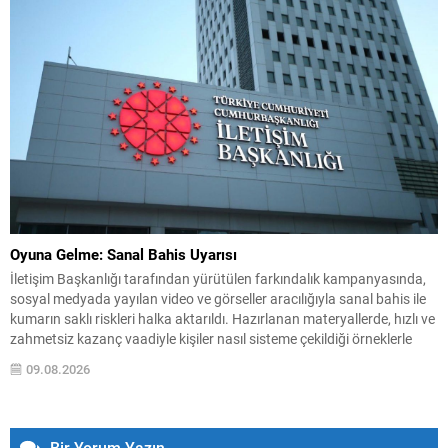
Oyuna Gelme: Sanal Bahis Uyarısı
İletişim Başkanlığı tarafından yürütülen farkındalık kampanyasında,
sosyal medyada yayılan video ve görseller aracılığıyla sanal bahis ile
kumarın saklı riskleri halka aktarıldı. Hazırlanan materyallerde, hızlı ve
zahmetsiz kazanç vaadiyle kişiler nasıl sisteme çekildiği örneklerle
anlatıldı. Çalışmada, bahis ve kumarın masum bir eğlence olmadığı;
09.08.2026
kayıpları telafi etme düşüncesinin kullanıcıyı daha fazla oynamaya...
Bir Yorum Yazın