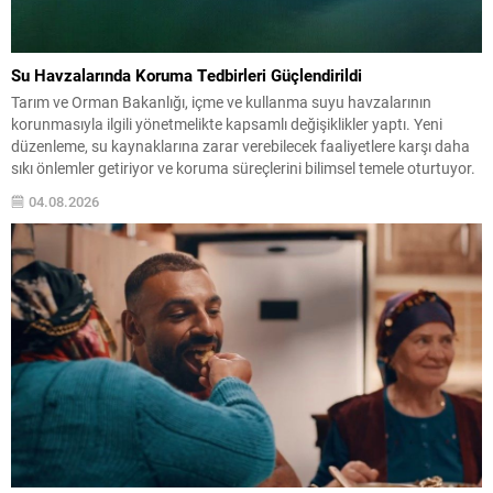
Su Havzalarında Koruma Tedbirleri Güçlendirildi
Tarım ve Orman Bakanlığı, içme ve kullanma suyu havzalarının
korunmasıyla ilgili yönetmelikte kapsamlı değişiklikler yaptı. Yeni
düzenleme, su kaynaklarına zarar verebilecek faaliyetlere karşı daha
sıkı önlemler getiriyor ve koruma süreçlerini bilimsel temele oturtuyor.
Havzalarda ortaya çıkabilecek noktasal ve yayılı kirlilik kaynaklarının
04.08.2026
önlenmesi için ilgili kurumlar gerekli tedbirleri almakla yükümlü
olacak....