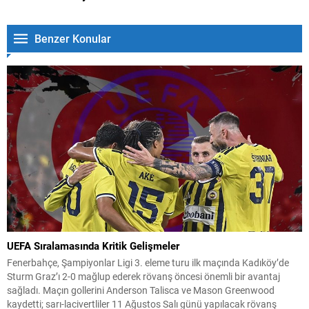
Benzer Konular
UEFA Sıralamasında Kritik Gelişmeler
Fenerbahçe, Şampiyonlar Ligi 3. eleme turu ilk maçında Kadıköy’de
Sturm Graz’ı 2-0 mağlup ederek rövanş öncesi önemli bir avantaj
sağladı. Maçın gollerini Anderson Talisca ve Mason Greenwood
kaydetti; sarı-lacivertliler 11 Ağustos Salı günü yapılacak rövanş