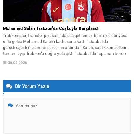
Mohamed Salah Trabzon’da Coşkuyla Karşılandı
Trabzonspor, transfer piyasasında ses getiren bir hamleyle dünyaca
ünlü golcü Mohamed Salah’ı kadrosuna kattı. İstanbul’da
gerçekleştirilen transfer sürecinin ardından Salah, sağlık kontrollerini
tamamlayıp Trabzon’a doğru yola çıktı. İstanbul’da toplanan bordo-
mavili taraftarların sevgi gösterileri eşliğinde karşılanan Mısırlı yıldız,
06.08.2026
kulüp başkanı Ertuğrul Doğan ile birlikte Trabzon’a intikal etti.
Yolculuk ve karşılamada büyük...
Bir Yorum Yazın