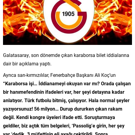
Galatasaray, son dönemde çıkan karaborsa bilet iddialarına
dair bir açıklama yaptı.
Ayrıca sarı-kırmızılılar, Fenerbahçe Başkanı Ali Koç’un
“Karaborsa işi… İddianameyi okuyan var mı? Orada çalışan
bir hanımefendinin ifadeleri var, her şeyi detayına kadar
anlatıyor. Türk futbolu bitmiş, çalışıyor. Hala normal şeyler
yazıyorsunuz! 56 milyon… Durup dururken çıkan rakam
değil. Kendi kongre üyeleri ifade etti. Soruşturmaya
geldiler, biz açtık tüm belgeleri, ‘Passolig’e girin, her şey
var ‘dedik. 3 müfettişin eli ayağı çektirildi. Sonra