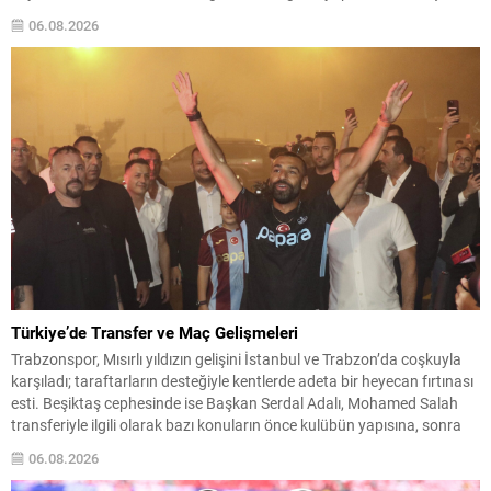
önünde moralli. Bu galibiyet, Türkiye’nin UEFA ülke puanı tablosunda
06.08.2026
da etkisini hissettirebilir. Avrupa sahnesindeki diğer...
Türkiye’de Transfer ve Maç Gelişmeleri
Trabzonspor, Mısırlı yıldızın gelişini İstanbul ve Trabzon’da coşkuyla
karşıladı; taraftarların desteğiyle kentlerde adeta bir heyecan fırtınası
esti. Beşiktaş cephesinde ise Başkan Serdal Adalı, Mohamed Salah
transferiyle ilgili olarak bazı konuların önce kulübün yapısına, sonra
da şahsının yaklaşımına uymadığını belirtti: “Bu kadar basit.”
06.08.2026
Fenerbahçe’nin Avrupa Sınavı Fenerbahçe, Şampiyonlar Ligi 3. ön...