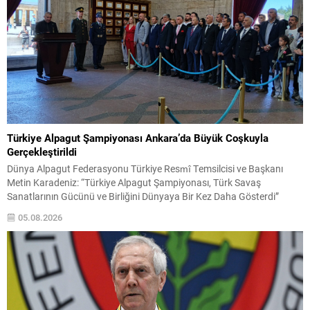
Türkiye Alpagut Şampiyonası Ankara’da Büyük Coşkuyla
Gerçekleştirildi
Dünya Alpagut Federasyonu Türkiye Resmî Temsilcisi ve Başkanı
Metin Karadeniz: “Türkiye Alpagut Şampiyonası, Türk Savaş
Sanatlarının Gücünü ve Birliğini Dünyaya Bir Kez Daha Gösterdi”
Dünya Alpagut Federasyonu Türkiye Resmî Temsilciliği tarafından
05.08.2026
organize edilen 2026 Türkiye Alpagut Şampiyonası, 30 Temmuz–2
Ağustos 2026 tarihleri arasında Ankara Keçiören Taha Akgül Spor
Salonu’nda büyük...