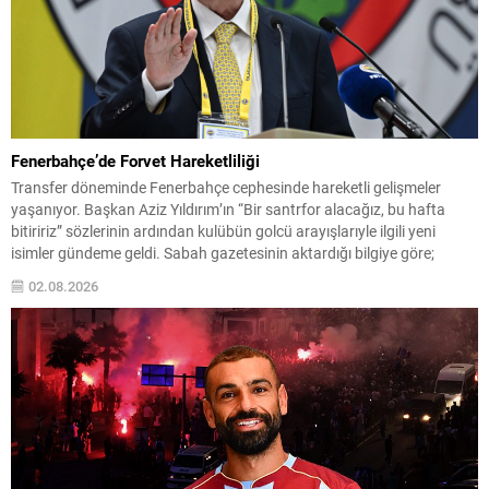
Fenerbahçe’de Forvet Hareketliliği
Transfer döneminde Fenerbahçe cephesinde hareketli gelişmeler
yaşanıyor. Başkan Aziz Yıldırım’ın “Bir santrfor alacağız, bu hafta
bitiririz” sözlerinin ardından kulübün golcü arayışlarıyle ilgili yeni
isimler gündeme geldi. Sabah gazetesinin aktardığı bilgiye göre;
Başkan Yıldırım’ın işaret ettiği isimlerden biri Serhou Guirassy. Gineli
02.08.2026
forvet için Borussia Dortmund ile görüşmelerin sürdüğü, bonservis
bedelinin 30...