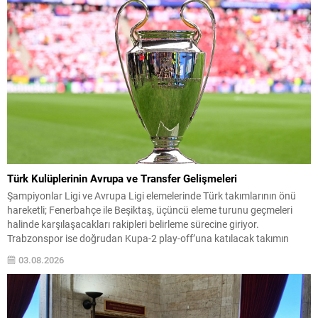
Türk Kulüplerinin Avrupa ve Transfer Gelişmeleri
Şampiyonlar Ligi ve Avrupa Ligi elemelerinde Türk takımlarının önü
hareketli; Fenerbahçe ile Beşiktaş, üçüncü eleme turunu geçmeleri
halinde karşılaşacakları rakipleri belirleme sürecine giriyor.
Trabzonspor ise doğrudan Kupa-2 play-off’una katılacak takımın
bugün netleşmesini bekliyor. Hazırlık maçlarında istenmeyen sonuçlar
03.08.2026
alan takımlar arasına Rennes de katıldı; Galatasaray ise Fransız
ekibiyle taraftarların transfer protestolarının...