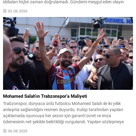
iddiaları hiçbir zaman doğrulamadı. Gündemi meşgul eden olayın
ardından Sercan, suskunluğunu bozdu ve yaşananları kendi ağzından
02.08.2026
anlattı. Konunun çarpıtıldığını, bunun kendisini rahatsız ettiğini ve...
Mohamed Salah’ın Trabzonspor’a Maliyeti
Trabzonspor, dünyaca ünlü futbolcu Mohamed Salah ile iki yıllık
anlaşma sağlandığını resmen duyurdu. Kulüp tarafından yapılan
açıklamada oyuncuya her sezon için garanti ücret ve imza
ödemesinin net şekilde belirtildiği vurgulandı. Yapılan sözleşmeye
göre, Salah’a her bir futbol sezonu için 10.000.000 EUR yıllık ücret ve
06.08.2026
7.000.000 EUR imza ücreti olmak üzere...