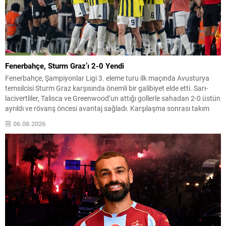
Fenerbahçe, Sturm Graz’ı 2-0 Yendi
Fenerbahçe, Şampiyonlar Ligi 3. eleme turu ilk maçında Avusturya
temsilcisi Sturm Graz karşısında önemli bir galibiyet elde etti. Sarı-
lacivertliler, Talisca ve Greenwood’un attığı gollerle sahadan 2-0 üstün
ayrıldı ve rövanş öncesi avantaj sağladı. Karşılaşma sonrası takım
yönetimi mücadeleyi değerlendirdi ve gelecek planlarına dair bilgi
06.08.2026
verdi. Futboldan sorumlu yönetici Cihan Kamer,...