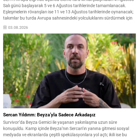
Salı günü başlayarak 5 ve 6 Ağustos tarihlerinde tamamlanacak.
Eşleşmelerin rövanşları ise 11 ve 13 Ağustos tarihlerinde oynanacak;
takımlar bu turda Avrupa sahnesindeki yolculuklarını sürdürmek için
mücadele edecekler. Beşiktaş, bu turda Çekya temsilcisi Hradec
03.08.2026
Kralove ile eşleşti ve ilk maçını...
Sercan Yıldırım: Beyza’yla Sadece Arkadaşız
Survivor’da Beyza Gemici ile yaşanan yakınlaşma uzun süre
konuşuldu. Kamp içinde Beyza’nın Sercan’ın yanına gitmesi sosyal
medyada ve ekranlarda çeşitli spekülasyonlara yol açtı; ikili ise bu