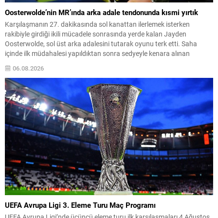
Oosterwolde’nin MR’ında arka adale tendonunda kısmi yırtık
Karşılaşmanın 27. dakikasında sol kanattan ilerlemek isterken
rakibiyle girdiği ikili mücadele sonrasında yerde kalan Jayden
Oosterwolde, sol üst arka adalesini tutarak oyunu terk etti. Saha
içinde ilk müdahalesi yapıldıktan sonra sedyeyle kenara alınan
oyuncu, 30. dakikada Archie Brown ile değiştirildi. Olayın ardından
06.08.2026
yapılan sağlık kontrolleri ve görüntülemeler neticesinde Fenerbahçe
tarafından...
UEFA Avrupa Ligi 3. Eleme Turu Maç Programı
UEFA Avrupa Ligi’nde üçüncü eleme turu ilk karşılaşmaları 4 Ağustos