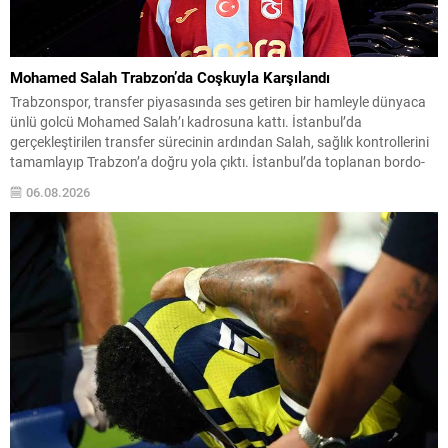
Mohamed Salah Trabzon’da Coşkuyla Karşılandı
Trabzonspor, transfer piyasasında ses getiren bir hamleyle dünyaca
ünlü golcü Mohamed Salah’ı kadrosuna kattı. İstanbul’da
gerçekleştirilen transfer sürecinin ardından Salah, sağlık kontrollerini
tamamlayıp Trabzon’a doğru yola çıktı. İstanbul’da toplanan bordo-
mavili taraftarların sevgi gösterileri eşliğinde karşılanan Mısırlı yıldız,
06.08.2026
kulüp başkanı Ertuğrul Doğan ile birlikte Trabzon’a intikal etti.
Yolculuk ve karşılamada büyük...