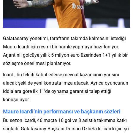
Galatasaray yönetimi, taraftarın takımda kalmasını istediği
Mauro Icardi için resmi bir hamle yapmaya hazırlanıyor.
Arjantinli golcüye yıllık 5 milyon euro üzerinden 1+1 yıllık bir
sözleşme önerilmesi planlanıyor.
Icardi, bu teklifi kabul ederse mevcut kazancının yarısını
alacak şekilde yeni kontrata imza atacak. Ayrıca oyuncunun
iddialara göre ilk 11’de oynama garantisi talep ettiği
konuşuluyor.
Mauro Icardi’nin performansı ve başkanın sözleri
Bu sezon Icardi, 46 maçta 16 gol ve 3 asistle takımına katkı
sağladı. Galatasaray Başkanı Dursun Özbek de Icardi için şu