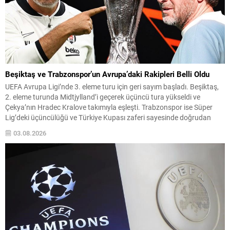
Beşiktaş ve Trabzonspor’un Avrupa’daki Rakipleri Belli Oldu
UEFA Avrupa Ligi’nde 3. eleme turu için geri sayım başladı. Beşiktaş,
2. eleme turunda Midtjylland’i geçerek üçüncü tura yükseldi ve
Çekya’nın Hradec Kralove takımıyla eşleşti. Trabzonspor ise Süper
Lig’deki üçüncülüğü ve Türkiye Kupası zaferi sayesinde doğrudan
play-off turundan turnuvaya katılma hakkı elde etti. Play-off
03.08.2026
Eşleşmeleri ve Tarihler Beşiktaş, 3. eleme...