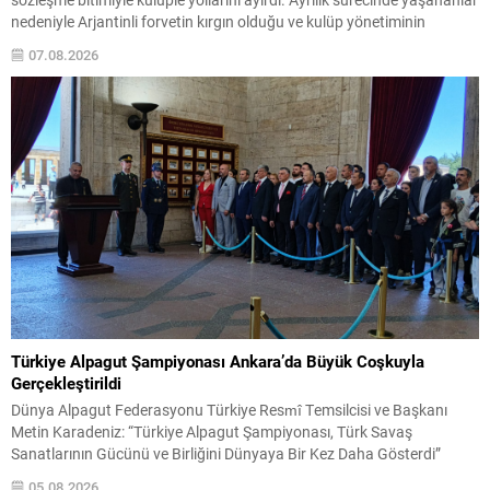
nedeniyle Arjantinli forvetin kırgın olduğu ve kulüp yönetiminin
teklifine mesafeli yaklaştığı iddia ediliyor. Başkan Dursun Özbek’in
07.08.2026
Icardi’ye yönelttiği veda maçı daveti gündeme geldi; ancak haberlere
göre futbolcu...
Türkiye Alpagut Şampiyonası Ankara’da Büyük Coşkuyla
Gerçekleştirildi
Dünya Alpagut Federasyonu Türkiye Resmî Temsilcisi ve Başkanı
Metin Karadeniz: “Türkiye Alpagut Şampiyonası, Türk Savaş
Sanatlarının Gücünü ve Birliğini Dünyaya Bir Kez Daha Gösterdi”
Dünya Alpagut Federasyonu Türkiye Resmî Temsilciliği tarafından
05.08.2026