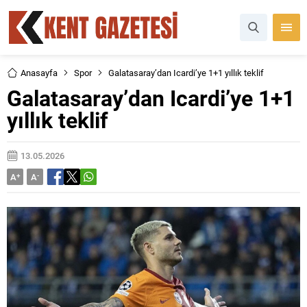
Anasayfa
Spor
Galatasaray’dan Icardi’ye 1+1 yıllık teklif
Galatasaray’dan Icardi’ye 1+1
yıllık teklif
13.05.2026
A
+
A
-