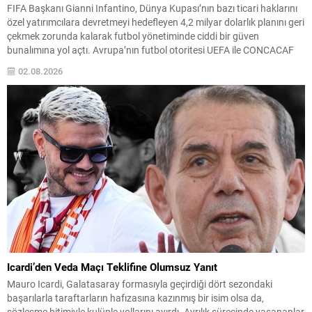
FIFA Başkanı Gianni Infantino, Dünya Kupası’nın bazı ticari haklarını
özel yatırımcılara devretmeyi hedefleyen 4,2 milyar dolarlık planını geri
çekmek zorunda kalarak futbol yönetiminde ciddi bir güven
bunalımına yol açtı. Avrupa’nın futbol otoritesi UEFA ile CONCACAF
gibi konfederasyonlar, Infantino’ya karşı güvenlerini kamuoyuna
02.08.2026
açıkladı ve sürecin şeffaflıktan uzak biçimde yürütüldüğünü ileri
sürdü....
Icardi’den Veda Maçı Teklifine Olumsuz Yanıt
Mauro Icardi, Galatasaray formasıyla geçirdiği dört sezondaki
başarılarla taraftarların hafızasına kazınmış bir isim olsa da,
sözleşme bitimiyle kulüple yollarını ayırdı. Ayrılık sürecinde yaşananlar