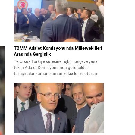
korsanlıkla suçladı. WAM ajansının aktardığı ilk
açıklamada, ADNOC’a ait bir geminin sabah
saatlerinde hedef alındığı belirtildi; ilerleyen
dakikalarda ise BAE...
TBMM Adalet Komisyonu’nda Milletvekilleri
Arasında Gerginlik
Terörsüz Türkiye sürecine ilişkin çerçeve yasa
teklifi Adalet Komisyonu’nda görüşüldü;
tartışmalar zaman zaman yükseldi ve oturum
kısa süreliğine kesintiye uğradı. Komisyon
çalışmalarında kimi milletvekilleri arasında sözlü
gerilim yaşandı, daha sonra fiziksel arbede çıktı.
Görüşme sırasında İyi Parti ile MHP milletvekilleri
arasında söz düellosu başladı; taraflar birbirlerini
sert ifadelerle eleştirdi. Tartışma...