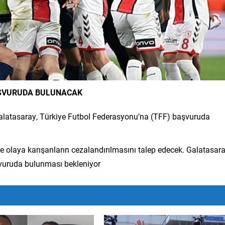
AŞVURUDA BULUNACAK
Galatasaray, Türkiye Futbol Federasyonu’na (TFF) başvuruda
 ve olaya karışanların cezalandırılmasını talep edecek. Galatasar
şvuruda bulunması bekleniyor