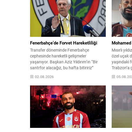
Fenerbahçe’de Forvet Hareketliliği
Mohamed S
Transfer döneminde Fenerbahçe
Mısırlı yıl
cephesinde hareketli gelişmeler
özel uçak d
yaşanıyor. Başkan Aziz Yıldırım’ın “Bir
yaşındaki 
santrfor alacağız, bu hafta bitiririz”
Trabzon’a g
sözlerinin ardından kulübün golcü
kontrolleri
02.08.2026
05.08.20
arayışlarıyle ilgili yeni isimler gündeme
kulüple re
geldi. Sabah gazetesinin aktardığı bilgiye
Tatilini ge
göre; Başkan Yıldırım’ın işaret ettiği
Salah, uça
isimlerden biri Serhou Guirassy. Gineli
numaralı f
forvet için Borussia Dortmund ile
sosyal med
görüşmelerin sürdüğü, bonservis
seslendi: “
bedelinin 30...
yakında...