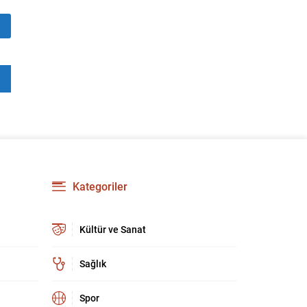
geçirilme aşamasına yaklaştığını belirtti ve
bölgedeki uzun süreli yaraların kapanacağına
dair umutlu mesajlar verdi. Gürlek, “Bölge
insanımızın 40 yılı aşkın süredir kanayan yarası
olan bu tehlikeden, devletimizin kalkınması ve
huzuru için kurtulma vaktine...
Kategoriler
Kültür ve Sanat
Sağlık
Spor