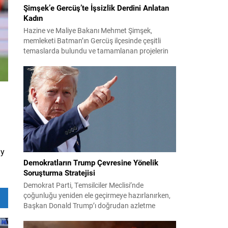
Şimşek’e Gercüş’te İşsizlik Derdini Anlatan
Kadın
Hazine ve Maliye Bakanı Mehmet Şimşek,
memleketi Batman’ın Gercüş ilçesinde çeşitli
temaslarda bulundu ve tamamlanan projelerin
açılış törenlerine katıldı. Ziyareti sırasında, bölge
sakinleriyle sohbet ettiği esnada bir yaşlı kadının
çocuklarının işsizliğine dair yakınmasını dinledi.
Kadının dertlerini Kürtçe olarak doğrudan Bakan
Şimşek’e aktarması, orada bulunanların ilgisini
çekti. Şimşek ise samimi bir...
ay
Demokratların Trump Çevresine Yönelik
Soruşturma Stratejisi
Demokrat Parti, Temsilciler Meclisi’nde
çoğunluğu yeniden ele geçirmeye hazırlanırken,
Başkan Donald Trump’ı doğrudan azletme
yoluna gitmek yerine, onun siyasi ve ticari ağını
hedef alan kapsamlı soruşturmalar yürütmeyi