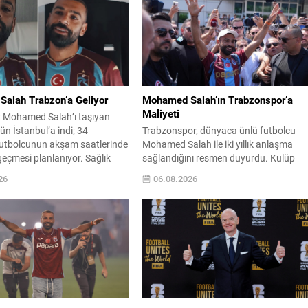
alah Trabzon’a Geliyor
Mohamed Salah’ın Trabzonspor’a
Maliyeti
dız Mohamed Salah’ı taşıyan
ün İstanbul’a indi; 34
Trabzonspor, dünyaca ünlü futbolcu
futbolcunun akşam saatlerinde
Mohamed Salah ile iki yıllık anlaşma
eçmesi planlanıyor. Sağlık
sağlandığını resmen duyurdu. Kulüp
nin ardından bordo-mavili
tarafından yapılan açıklamada oyuncu
26
06.08.2026
smi sözleşmeyi imzalayacak.
her sezon için garanti ücret ve imza
çirdiği Yunanistan’dan gelen
ödemesinin net şekilde belirtildiği
kta Trabzonspor’un 61
vurgulandı. Yapılan sözleşmeye göre,
ormasıyla poz verdi ve kulübün
Salah’a her bir futbol sezonu için
ya hesabından taraftarlara
10.000.000 EUR yıllık ücret ve 7.000.0
Trabzon hazır mısın? Çok
EUR imza ücreti olmak üzere...