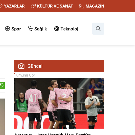
YAZARLAR
KÜLTÜR VE SANAT
MAGAZİN
Spor
Sağlık
Teknoloji
Güncel
Tümünü Gör
Juventus – Inter Hazırlık Maçı Perth’te