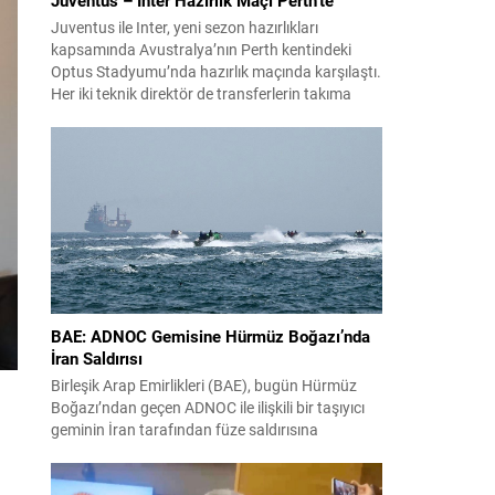
Juventus ile Inter, yeni sezon hazırlıkları
kapsamında Avustralya’nın Perth kentindeki
Optus Stadyumu’nda hazırlık maçında karşılaştı.
Her iki teknik direktör de transferlerin takıma
uyumunu ve oyuncuların fiziksel durumunu
değerlendirmek için bu mücadeleyi kritik bir
prova olarak kullandı. Karşılaşmada iki Türk
futbolcu sahada yer aldı: Juventus’ta Kenan
Yıldız ilk 11’de görev alırken,...
BAE: ADNOC Gemisine Hürmüz Boğazı’nda
İran Saldırısı
Birleşik Arap Emirlikleri (BAE), bugün Hürmüz
Boğazı’ndan geçen ADNOC ile ilişkili bir taşıyıcı
geminin İran tarafından füze saldırısına
uğradığını duyurdu. Yetkililer olayın kontrol altına
alındığını bildirirken saldırıyı kınadı ve Tahran’ı