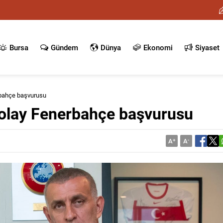
Bursa
Gündem
Dünya
Ekonomi
Siyaset
rbahçe başvurusu
 olay Fenerbahçe başvurusu
A
+
A
-