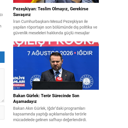
Pezeşkiyan: Teslim Olmayız, Gerekirse
k
Savaşırız
cı
İran Cumhurbaşkanı Mesud Pezeşkiyan ile
n
yapılan röportajın son bölümünde dış politika ve
güvenlik meseleleri hakkında güçlü mesajlar
k
verildi. Pezeşkiyan, ülkesi için hem diplomasi
hem de savunmaya hazır olduklarını vurguladı ve
uygulamaya konulamayan 14 Haziran
mutabakat zaptına ilişkin görüşlerini paylaştı.
e
“Mutabakat zaptını savunacağız; geri adım
atmayız” Pezeşkiyan, varılan anlaşmanın
savunulacağını belirterek,...
Bakan Gürlek: Terör Sürecinde Son
Aşamadayız
Bakan Akın Gürlek, Iğdır’daki programları
kapsamında yaptığı açıklamalarda terörle
mücadelede gelinen safhayı değerlendirdi.
Provokasyonlara rağmen, sürecin fiiliyata