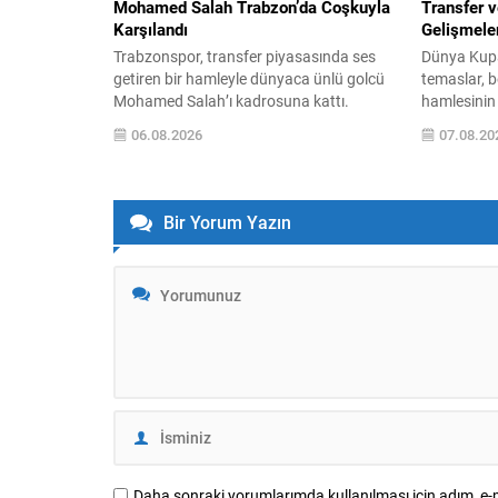
Mohamed Salah Trabzon’da Coşkuyla
Transfer v
Karşılandı
Gelişmeler
Trabzonspor, transfer piyasasında ses
Dünya Kupa
getiren bir hamleyle dünyaca ünlü golcü
temaslar, b
Mohamed Salah’ı kadrosuna kattı.
hamlesinin f
İstanbul’da gerçekleştirilen transfer
Ertuğrul Do
06.08.2026
07.08.20
sürecinin ardından Salah, sağlık
yönelttiği “
kontrollerini tamamlayıp Trabzon’a doğru
gizlilik iç
yola çıktı. İstanbul’da toplanan bordo-
ardından Mı
mavili taraftarların sevgi gösterileri
formayı gi
Bir Yorum Yazın
eşliğinde karşılanan Mısırlı yıldız, kulüp
dönemde ta
başkanı Ertuğrul Doğan ile birlikte
dikkat çekt
Trabzon’a intikal etti. Yolculuk ve
deplasmanı
karşılamada büyük...
dönerken A
Daha sonraki yorumlarımda kullanılması için adım, e-p