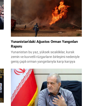
planlıyor. Parti yöneticileri ve komisyon
danışmanları, şirketler, yükleniciler ve finans
kuruluşları üzerinden belge ve tanıklık toplama
yöntemlerini değerlendiriyor. Demokratlar, Beyaz
Saray’la doğrudan çatışmaya...
Yunanistan’daki Ağustos Orman Yangınları
Raporu
Yunanistan bu yaz, yüksek sıcaklıklar, kurak
zemin ve kuvvetli rüzgarların birleşimi nedeniyle
ya
geniş çaplı orman yangınlarıyla karşı karşıya
kaldı. Birçok bölge büyük zarar gördü; bazı
yerleşim birimleri tahliye edildi ve geniş orman
alanları yok oldu. 31 Temmuz’da Attiki’nin batısı
ile Voiotia’da başlayan yangınlar yoğun
00
müdahale sonucu birkaç gün süren çabalarla...