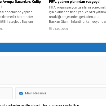
e Avrupa Başarıları: Kulüp
FIFA, yatırım planından vazgeçti
i
FIFA, organizasyon gelirlerini yönetme
sı döneminde yapılan
için planlanan ticari yapı ve özel yatırım
eklenmedik bir transfer
ortaklığı projesinden geri adım attı.
itilini ateşledi. Başkan
Başkan Gianni Infantino, kamuoyunda
ğan’ın Fatih Tekke’ye
gelen yoğun eleştiriler ve toplum içinde
26
01.08.2026
Salah’ı ister misin?” sorusu,
yarattığı ayrışma nedeniyle teklifin artı
inde yürütülen görüşmelerin
uygulanmayacağını açıkladı. Infantino,
sırlı yıldızın bordo-mavili
tüm tarafların görüşlerini dinledikten
ymesiyle sonuçlandı. Bu
sonra projenin başlangıçta hedeflenen
kımın saha performansı da
yararı sağlamayacak şekilde bölücülüğ
i; Beşiktaş, Kralove
yol açtığını belirtti. “Amacımız...
ndan unutulmaz bir zaferle
vrupa basını, Sturm...
osta adresim ve site adresim bu tarayıcıya kaydedilsin.